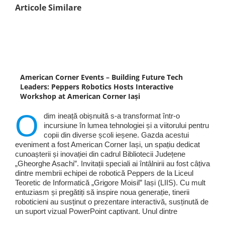
Articole Similare
American Corner Events – Building Future Tech
Leaders: Peppers Robotics Hosts Interactive
Workshop at American Corner Iași
O
dim ineață obișnuită s-a transformat într-o
incursiune în lumea tehnologiei și a viitorului pentru
copii din diverse școli ieșene. Gazda acestui
eveniment a fost American Corner Iași, un spațiu dedicat
cunoașterii și inovației din cadrul Bibliotecii Județene
„Gheorghe Asachi”. Invitații speciali ai întâlnirii au fost câțiva
dintre membrii echipei de robotică Peppers de la Liceul
Teoretic de Informatică „Grigore Moisil” Iași (LIIS). Cu mult
entuziasm și pregătiți să inspire noua generație, tinerii
roboticieni au susținut o prezentare interactivă, susținută de
un suport vizual PowerPoint captivant. Unul dintre