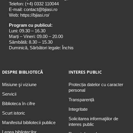
Telefon:
(+4) 0332 110044
E-mail:
contact@bjiasi.ro
Web:
https://bjiasi.ro/
Program cu publicul:
Luni: 09.30 – 16.30
Marți – Vineri: 09.00 – 20.00
Sâmbătă: 8.30 – 15.30
Duminică, Sărbători legale: Închis
DESPRE BIBLIOTECĂ
INTERES PUBLIC
Misiune şi viziune
Protecția datelor cu caracter
personal
Servicii
Transparență
Biblioteca în cifre
Integritate
Scurt istoric
Solicitarea informaţiilor de
Manifestul bibliotecii publice
interes public
Legea bibliotecilor