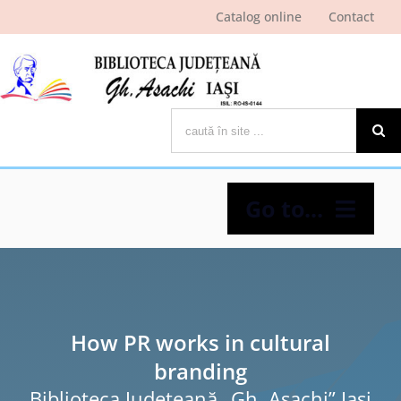
Skip
Catalog online
Contact
to
content
Cautare...
Go to...
Despre bibliotecă
Pagina cititorului
How PR works in cultural
branding
Ştiri şi evenimente
Biblioteca Judeţeană „Gh. Asachi” Iaşi