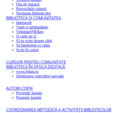
Ora de muzică
Provocările culturii
Nocturna bibliotecilor
BIBLIOTECA ŞI COMUNITATEA
Intersecţii
Viaţă şi spiritualitate
Voluntar@BJIaşi
O carte pe zi
Şi eu scriu despre cărţi
Să înţelegem ce citim
Scriu în culori
CURSURI PENTRU COMUNITATE
BIBLIOTECA ÎN EPOCA DIGITALĂ
www.bjiasi.ro
Digitizarea colecţiilor speciale
AUTORI COPIII
Poveştile Iaşului
Poemele Iaşului
COORDONAREA METODICĂ A ACTIVITĂŢII BIBLIOTECILOR