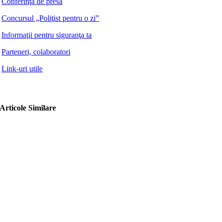
Conferinţa de presă
Concursul „Poliţist pentru o zi”
Informaţii pentru siguranţa ta
Parteneri, colaboratori
Link-uri utile
Articole Similare