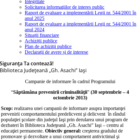
Integritate
Solicitarea informaţiilor de interes public
Raport de evaluare a implementării Legii nr. 544/2001 în
anul 2025
Raport de evaluare a implementării Legii nr. 544/2001 în
anul 2024
Situații financiare
Achiziții publice
Plan de achiziţii publice
Declarații de avere și de interese
Siguranța Ta contează!
Biblioteca Judeţeană „Gh. Asachi” Iaşi
Campanie de informare în cadrul Programului
“
Săptămâna prevenirii criminalităţii
”
(30 septembrie – 4
octombrie 2013)
Scop:
realizarea unei campanii de informare asupra importanţei
prevenirii comportamentului predelicvent şi delicvent în rândul
populaţiei şcolare din judeţul Iaşi prin derularea unui program de
dezbateri în Biblioteca Judeţeană „Gh. Asachi” Iaşi – centru al
educaţiei permanente.
Obiectiv general
:
creşterea gradului de
promovare şi dezvoltare a unui comportament antivictimal şi