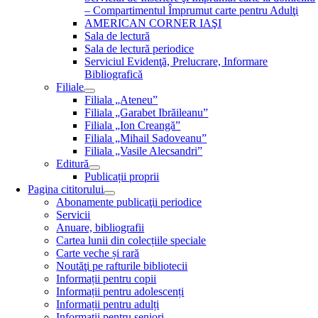
– Compartimentul Împrumut carte pentru Adulţi
AMERICAN CORNER IAŞI
Sala de lectură
Sala de lectură periodice
Serviciul Evidenţă, Prelucrare, Informare
Bibliografică
Filiale
Filiala „Ateneu”
Filiala „Garabet Ibrăileanu”
Filiala „Ion Creangă”
Filiala „Mihail Sadoveanu”
Filiala „Vasile Alecsandri”
Editură
Publicații proprii
Pagina cititorului
Abonamente publicaţii periodice
Servicii
Anuare, bibliografii
Cartea lunii din colecțiile speciale
Carte veche și rară
Noutăţi pe rafturile bibliotecii
Informații pentru copii
Informații pentru adolescenți
Informații pentru adulți
Informații pentru seniori