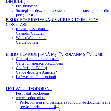
DIN JUDEŢ
ProBiblioteca
Strategia de dezvoltare a sistemului de biblioteci publice din
judeţul Iaşi
BIBLIOTECA JUDEŢEANĂ, CENTRU EDITORIAL ŞI DE
CERCETARE
Revista „Asachiana”
Calendar Cultural
Winter Wonderland
Cărţile BJ Iaşi
BIBLIOTECA JUDEŢEANĂ IAŞI, ÎN ROMÂNIA ŞI ÎN LUME
Carte şi tradiţie românească
Carte românească pretutindeni
Conferințele BJ Iași
Cât de departe e America?
La Izvoarele Înţelepciunii
FESTIVALUL TEODORENII
Festivalul Teodorenii
www.teodorenii.ro
Perfecţionarea şi diversificarea fondului de documente şi a
serviciilor de bibliotecă