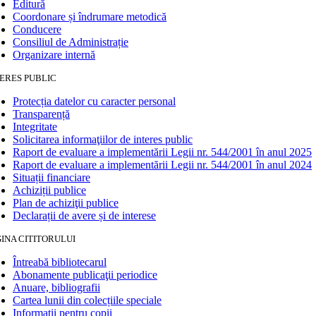
Editură
Coordonare și îndrumare metodică
Conducere
Consiliul de Administrație
Organizare internă
ERES PUBLIC
Protecția datelor cu caracter personal
Transparență
Integritate
Solicitarea informaţiilor de interes public
Raport de evaluare a implementării Legii nr. 544/2001 în anul 2025
Raport de evaluare a implementării Legii nr. 544/2001 în anul 2024
Situații financiare
Achiziții publice
Plan de achiziţii publice
Declarații de avere și de interese
INA CITITORULUI
Întreabă bibliotecarul
Abonamente publicaţii periodice
Anuare, bibliografii
Cartea lunii din colecțiile speciale
Informații pentru copii