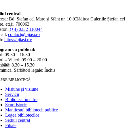
iul central
esa: Bd. Ștefan cel Mare și Sfânt nr. 10 (Clădirea Galeriile Ștefan cel
e, etaj), 700063
efon:
(+4) 0332 110044
ail:
contact@bjiasi.ro
b:
https://bjiasi.ro/
gram cu publicul:
i: 09.30 – 16.30
ți – Vineri: 09.00 – 20.00
bătă: 8.30 – 15.30
inică, Sărbători legale: Închis
SPRE BIBLIOTECĂ
Misiune şi viziune
Servicii
Biblioteca în cifre
Scurt istoric
Manifestul bibliotecii publice
Legea bibliotecilor
Sediul central
Filiale