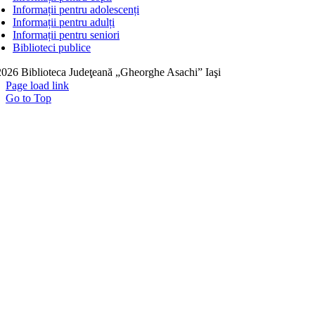
Informații pentru adolescenți
Informații pentru adulți
Informații pentru seniori
Biblioteci publice
026 Biblioteca Judeţeană „Gheorghe Asachi” Iaşi
Page load link
Go to Top