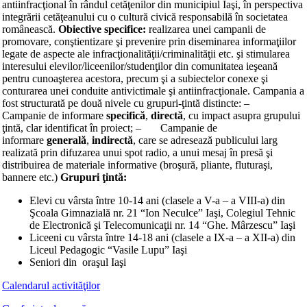
antiinfracţional în rândul cetăţenilor din municipiul Iaşi, în perspectiva
integrării cetăţeanului cu o cultură civică responsabilă în societatea
românească.
Obiective specifice
:
realizarea unei campanii de
promovare, conştientizare şi prevenire prin diseminarea informaţiilor
legate de aspecte ale infracţionalităţii/criminalităţii etc. şi stimularea
interesului elevilor/liceenilor/studenţilor din comunitatea ieşeană
pentru cunoaşterea acestora, precum şi a subiectelor conexe şi
conturarea unei conduite antivictimale şi antiinfracţionale. Campania a
fost structurată pe două nivele cu grupuri-ţintă distincte: –
Campanie de informare
specifică
,
directă
, cu impact asupra grupului
ţintă, clar identificat în proiect; – Campanie de
informare
generală
,
indirectă
, care se adresează publicului larg
realizată prin difuzarea unui spot radio, a unui mesaj în presă şi
distribuirea de materiale informative (broşură, pliante, fluturaşi,
bannere etc.)
Grupuri ţintă:
Elevi cu vârsta între 10-14 ani (clasele a V-a – a VIII-a) din
Şcoala Gimnazială nr. 21 “Ion Neculce” Iaşi, Colegiul Tehnic
de Electronică şi Telecomunicaţii nr. 14 “Ghe. Mârzescu” Iaşi
Liceeni cu vârsta între 14-18 ani (clasele a IX-a – a XII-a) din
Liceul Pedagogic “Vasile Lupu” Iaşi
Seniori din oraşul Iaşi
Calendarul activităţilor