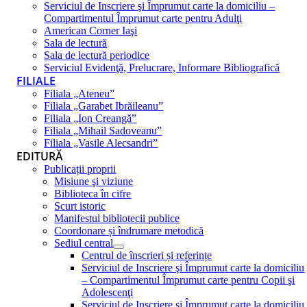
Serviciul de Inscriere şi Împrumut carte la domiciliu –
Compartimentul Împrumut carte pentru Adulţi
American Corner Iaşi
Sala de lectură
Sala de lectură periodice
Serviciul Evidenţă, Prelucrare, Informare Bibliografică
FILIALE
Filiala „Ateneu”
Filiala „Garabet Ibrăileanu”
Filiala „Ion Creangă”
Filiala „Mihail Sadoveanu”
Filiala „Vasile Alecsandri”
EDITURĂ
Publicații proprii
Misiune şi viziune
Biblioteca în cifre
Scurt istoric
Manifestul bibliotecii publice
Coordonare și îndrumare metodică
Sediul central
Centrul de înscrieri și referințe
Serviciul de Inscriere şi Împrumut carte la domiciliu
– Compartimentul Împrumut carte pentru Copii şi
Adolescenţi
Serviciul de Inscriere şi Împrumut carte la domiciliu