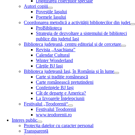
Digitizarea colecţiilor speciale
Autori copiii
Poveştile Iaşului
Poemele Iaşului
Coordonarea metodică a activităţii bibliotecilor din judeţ
ProBiblioteca
Strategia de dezvoltare a sistemului de biblioteci
publice din judeţul Iaşi
Biblioteca judeţeană, centru editorial şi de cercetare
Revista „Asachiana”
Calendar Cultural
Winter Wonderland
Cărţile BJ Iaşi
Biblioteca judeţeană Iaşi, în România şi în lume
Carte şi tradiţie românească
Carte românească pretutindeni
Conferințele BJ Iași
Cât de departe e America?
La Izvoarele Înţelepciunii
Festivalul „Teodorenii“
Festivalul Teodorenii
www.teodorenii.ro
Interes public
Protecția datelor cu caracter personal
Transparență