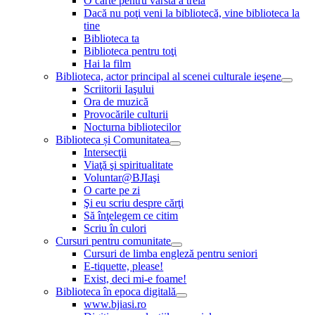
O carte pentru vârsta a treia
Dacă nu poţi veni la bibliotecă, vine biblioteca la
tine
Biblioteca ta
Biblioteca pentru toţi
Hai la film
Biblioteca, actor principal al scenei culturale ieşene
Scriitorii Iaşului
Ora de muzică
Provocările culturii
Nocturna bibliotecilor
Biblioteca și Comunitatea
Intersecţii
Viaţă şi spiritualitate
Voluntar@BJIaşi
O carte pe zi
Şi eu scriu despre cărţi
Să înţelegem ce citim
Scriu în culori
Cursuri pentru comunitate
Cursuri de limba engleză pentru seniori
E-tiquette, please!
Exist, deci mi-e foame!
Biblioteca în epoca digitală
www.bjiasi.ro