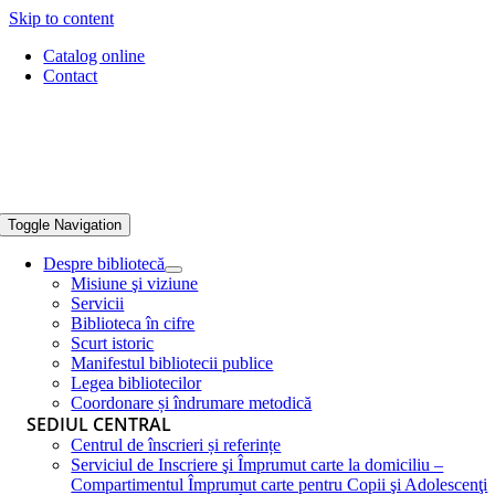
Skip to content
Catalog online
Contact
Toggle Navigation
Despre bibliotecă
Misiune şi viziune
Servicii
Biblioteca în cifre
Scurt istoric
Manifestul bibliotecii publice
Legea bibliotecilor
Coordonare și îndrumare metodică
SEDIUL CENTRAL
Centrul de înscrieri și referințe
Serviciul de Inscriere şi Împrumut carte la domiciliu –
Compartimentul Împrumut carte pentru Copii şi Adolescenţi