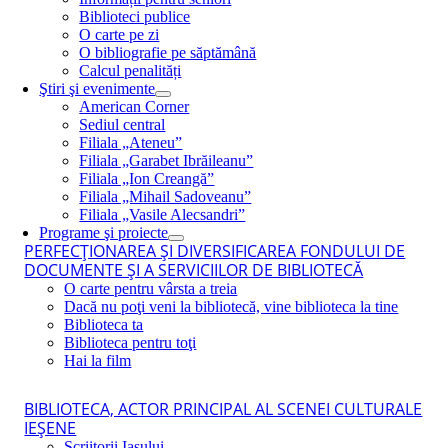
Biblioteci publice
O carte pe zi
O bibliografie pe săptămână
Calcul penalități
Ştiri şi evenimente
American Corner
Sediul central
Filiala „Ateneu”
Filiala „Garabet Ibrăileanu”
Filiala „Ion Creangă”
Filiala „Mihail Sadoveanu”
Filiala „Vasile Alecsandri”
Programe şi proiecte
PERFECŢIONAREA ŞI DIVERSIFICAREA FONDULUI DE
DOCUMENTE ŞI A SERVICIILOR DE BIBLIOTECĂ
O carte pentru vârsta a treia
Dacă nu poţi veni la bibliotecă, vine biblioteca la tine
Biblioteca ta
Biblioteca pentru toţi
Hai la film
BIBLIOTECA, ACTOR PRINCIPAL AL SCENEI CULTURALE
IEŞENE
Scriitorii Iaşului