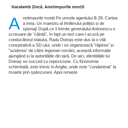
Haralamb Zincă, Anotimpurile morții
A
notimpurile morții Pe urmele agentului B-39. Cartea
a treia. Un maestru al thrillerului polițist și de
spionaj! După ce îi trimite generalului Antonescu o
scrisoare de "căință", în fapt un text care-l acuză pe
conducătorul statului, Radu Doinaș este dus la o vilă
conspirativă a SD-ului, unde i se organizează "răpirea" și
"uciderea" de către legionari români, această informație
ajungând și la autoritățile din țară. De aici, identitățile lui
Doinaș se succed cu repeziciune. Cu fizionomia
schimbată, este trimis în Anglia, unde este "condantnat" la
moarte prin spânzurare. Apoi renaște