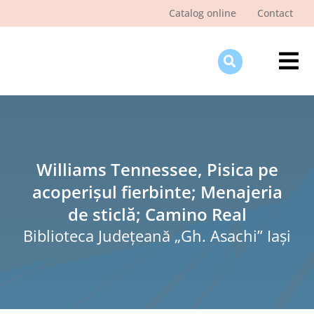
Skip
Catalog online
Contact
to
content
Tog
Nav
Des
Pagi
Şti
Williams Tennessee, Pisica pe
acoperişul fierbinte; Menajeria
Pro
de sticlă; Camino Real
Int
Biblioteca Judeţeană „Gh. Asachi” Iaşi