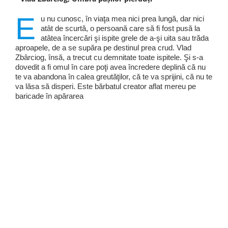
E
u nu cunosc, în viaţa mea nici prea lungă, dar nici
atât de scurtă, o persoană care să fi fost pusă la
atâtea încercări şi ispite grele de a-şi uita sau trăda
aproapele, de a se supăra pe destinul prea crud. Vlad
Zbârciog, însă, a trecut cu demnitate toate ispitele. Şi s-a
dovedit a fi omul în care poţi avea încredere deplină că nu
te va abandona în calea greutăţilor, că te va sprijini, că nu te
va lăsa să disperi. Este bărbatul creator aflat mereu pe
baricade în apărarea