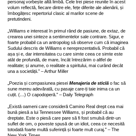
personaj vorbește altă limbă. Cele trei piese reunite în acest
volum reflectă, fiecare dintre ele, fețe diferite ale alienării, și
îmbogățesc repertoriul clasic al marilor scene de
pretutindeni.
„Williams e interesat în primul rând de pasiune, de extaz, de
crearea unei sinteze a sentimentelor sale contrare. Sigur, e
foarte probabil ca un antropolog să observe cum că imaginea
Sudului descris de Williams e nereprezentativă. Probabil că
așa și e, dar intensitatea cu care simte ceea ce simte este
atât de profundă, de mare, încât întrezărim o altfel de
realitate; și anume, o realitate a spiritului, mai curând decât
una a societății.” – Arthur Miller
„Poezia și compasiunea piesei
Menajeria de sticlă
o fac să
sune mereu adevărată, cu pasaje care-ți taie inima ca un
cuțit. (…) O capodoperă.” – Daily Telegraph
„Există oameni care consideră Camino Real drept cea mai
bună piesă a lui Tennessee Williams, și probabil că au
dreptate. Este o piesă care pare să fi fost smulsă dintr-un
suflet de om, o poveste spusă de un idiot, ceea ce necesită
totodată foarte multă suferință și foarte mult curaj.” – The
New York Times