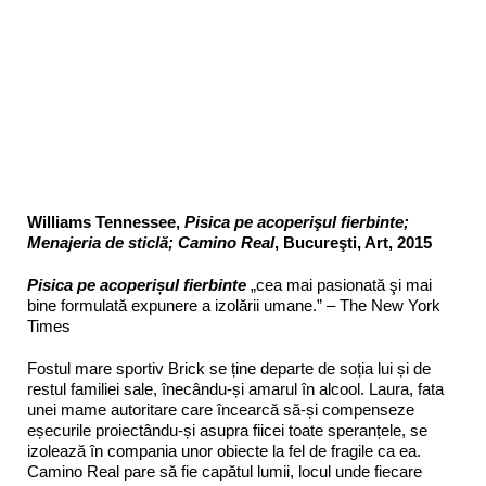
Williams Tennessee,
Pisica pe acoperişul fierbinte;
Menajeria de sticlă; Camino Real
, Bucureşti, Art, 2015
Pisica pe acoperișul fierbinte
„cea mai pasionată şi mai
bine formulată expunere a izolării umane.” – The New York
Times
Fostul mare sportiv Brick se ține departe de soția lui și de
restul familiei sale, înecându-și amarul în alcool. Laura, fata
unei mame autoritare care încearcă să-și compenseze
eșecurile proiectându-și asupra fiicei toate speranțele, se
izolează în compania unor obiecte la fel de fragile ca ea.
Camino Real pare să fie capătul lumii, locul unde fiecare