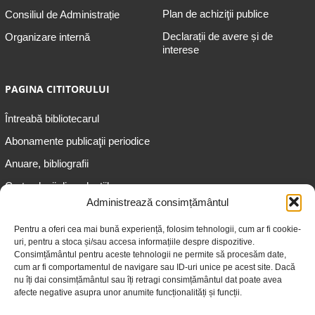
Plan de achiziţii publice
Consiliul de Administrație
Declarații de avere și de
Organizare internă
interese
PAGINA CITITORULUI
Întreabă bibliotecarul
Abonamente publicaţii periodice
Anuare, bibliografii
Cartea lunii din colecțiile
speciale
Administrează consimțământul
Informații pentru copii
Pentru a oferi cea mai bună experiență, folosim tehnologii, cum ar fi cookie-
uri, pentru a stoca și/sau accesa informațiile despre dispozitive.
Informații pentru adolescenți
Consimțământul pentru aceste tehnologii ne permite să procesăm date,
Informații pentru adulți
cum ar fi comportamentul de navigare sau ID-uri unice pe acest site. Dacă
nu îți dai consimțământul sau îți retragi consimțământul dat poate avea
Informații pentru seniori
afecte negative asupra unor anumite funcționalități și funcții.
Biblioteci publice