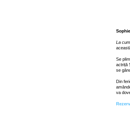
Sophie
La cum
această
Se plim
actriță
se gând
Din fer
amândou
va dove
Rezer