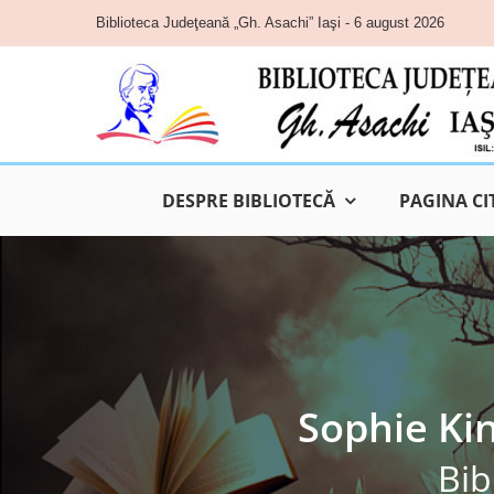
Skip
Biblioteca Judeţeană „Gh. Asachi” Iaşi - 6 august 2026
to
content
DESPRE BIBLIOTECĂ
PAGINA CI
Sophie Ki
Bib