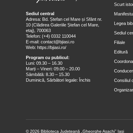
Scurt isto
Sediul central
Manifestul
Adresa: Bd. Ștefan cel Mare și Sfânt nr.
Legea bibl
10 (Clădirea Galeriile Ștefan cel Mare,
etaj), 700063
Sediul cen
Telefon:
(+4) 0332 110044
E-mail:
contact@bjiasi.ro
Filiale
Web:
https://bjiasi.ro/
Editură
Program cu publicul:
Coordona
Luni: 09.30 – 16.30
Marți – Vineri: 09.00 – 20.00
Conduce
Sâmbătă: 8.30 – 15.30
Duminică, Sărbători legale: Închis
Consiliul 
Organizar
© 2026 Biblioteca Judeţeană „Gheorghe Asachi” Iaşi