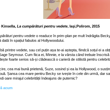
 Kinsella,
La cumpărături pentru vedete
, Iaşi,Polirom, 2015
părături pentru vedete
o readuce în prim-plan pe mult îndrăgita Beck
 dată în spațiul fabulos al Hollywoodului.
bă printre vedete, sau cel puțin așa te-ai aștepta, fiindcă soțul ei a o
 Sage Seymour. Cum fiica ei, Minnie, e la vârsta când trebuie înscrisă l
ește foarte serios să-și clădească o carieră de stilistă pentru celebrită
icire, cea mai bună prietenă, Suze, sosind și ea la Hollywood, o susți
ă. Șansa cea mare pentru Becky se ivește în cele din urmă, dar sacri
di oare mirajul celebrității îndeajuns de puternic?
vă acum