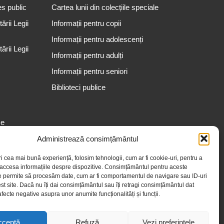
es public
Cartea lunii din colecțiile speciale
rii Legii
Informații pentru copii
Informații pentru adolescenți
rii Legii
Informații pentru adulți
Informații pentru seniori
Biblioteci publice
se
Administrează consimțământul
ri cea mai bună experiență, folosim tehnologii, cum ar fi cookie-uri, pentru a
 accesa informațiile despre dispozitive. Consimțământul pentru aceste
e permite să procesăm date, cum ar fi comportamentul de navigare sau ID-uri
st site. Dacă nu îți dai consimțământul sau îți retragi consimțământul dat
fecte negative asupra unor anumite funcționalități și funcții.
cceptă
Refuză
Vezi preferințele