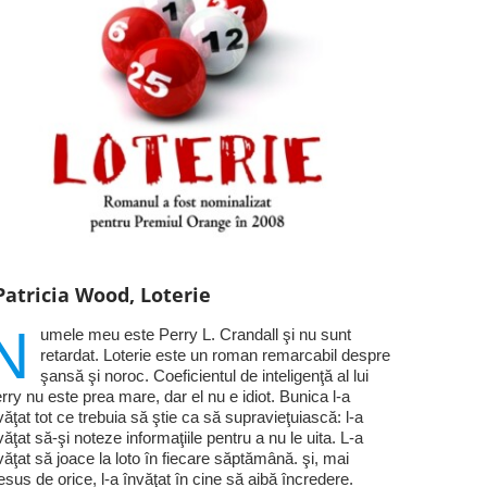
Patricia Wood, Loterie
N
umele meu este Perry L. Crandall şi nu sunt
retardat. Loterie este un roman remarcabil despre
şansă şi noroc. Coeficientul de inteligenţă al lui
rry nu este prea mare, dar el nu e idiot. Bunica l-a
văţat tot ce trebuia să ştie ca să supravieţuiască: l-a
văţat să-şi noteze informaţiile pentru a nu le uita. L-a
văţat să joace la loto în fiecare săptămână. şi, mai
esus de orice, l-a învăţat în cine să aibă încredere.