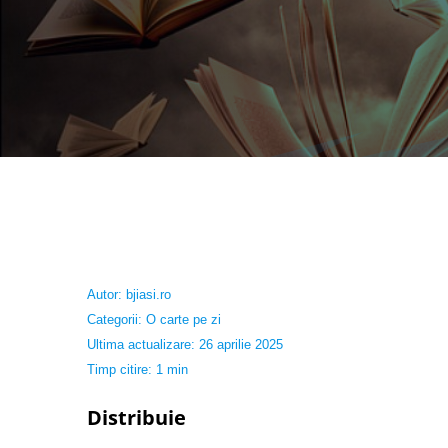
Autor:
bjiasi.ro
Categorii:
O carte pe zi
Ultima actualizare: 26 aprilie 2025
Timp citire: 1 min
Distribuie