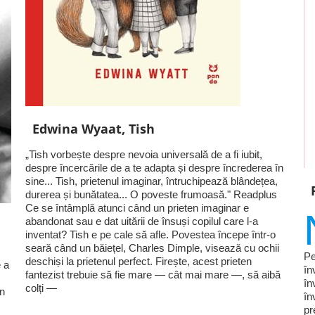
Edwina Wyaat, Tish
„Tish vorbește despre nevoia universală de a fi iubit,
despre încercările de a te adapta și despre încrederea în
sine... Tish, prietenul imaginar, întruchipează blândețea,
durerea și bunătatea... O poveste frumoasă." Readplus
Ce se întâmplă atunci când un prieten imaginar e
abandonat sau e dat uitării de însuși copilul care l-a
inventat? Tish e pe cale să afle. Povestea începe într-o
seară când un băiețel, Charles Dimple, visează cu ochii
Pe
deschiși la prietenul perfect. Firește, acest prieten
 a
în
fantezist trebuie să fie mare — cât mai mare —, să aibă
în
colți —
în
în
pr