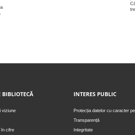
Câ
ua
tr
.
 BIBLIOTECĂ
INTERES PUBLIC
i viziune
Protecția datelor cu caracter p
Transparență
 în cifre
Integritate