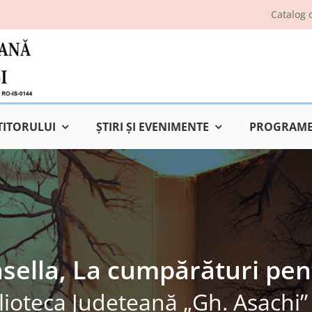
Catalog 
TITORULUI
ŞTIRI ŞI EVENIMENTE
PROGRAME 
nsella, La cumpărături pen
lioteca Judeţeană „Gh. Asachi” 