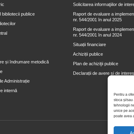
ric
Solicitarea informaţiilor de inter
 bibliotecii publice
Raport de evaluare a implementă
nr. 544/2001 în anul 2025
iotecilor
Raport de evaluare a implementă
tral
nr. 544/2001 în anul 2024
Situații financiare
Achiziții publice
re și îndrumare metodică
Plan de achiziţii publice
re
Declarații de avere și de intere
de Administrație
e internă
Pentru a ofe
stoca și/sau
tehnologii n
unice pe ace
poate avea a
A