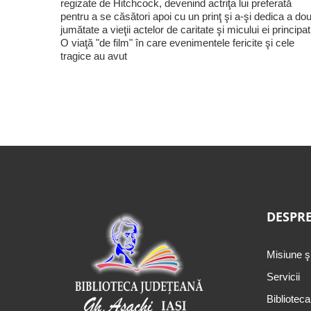
regizate de Hitchcock, devenind actriţa lui preferată
pentru a se căsători apoi cu un prinţ şi a-şi dedica a do
jumătate a vieţii actelor de caritate şi micului ei principat
O viaţă "de film" în care evenimentele fericite şi cele
tragice au avut
DESPRE
Misiune ş
Servicii
Biblioteca