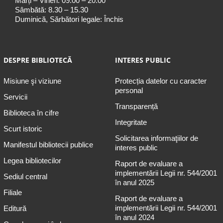
Marți – Vineri: 09.00 – 20.00
Sâmbătă: 8.30 – 15.30
Duminică, Sărbători legale: Închis
DESPRE BIBLIOTECĂ
INTERES PUBLIC
Misiune şi viziune
Protecția datelor cu caracter
personal
Servicii
Transparență
Biblioteca în cifre
Integritate
Scurt istoric
Solicitarea informaţiilor de
Manifestul bibliotecii publice
interes public
Legea bibliotecilor
Raport de evaluare a
implementării Legii nr. 544/2001
Sediul central
în anul 2025
Filiale
Raport de evaluare a
implementării Legii nr. 544/2001
Editură
în anul 2024