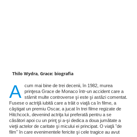
Thilo Wydra, Grace: biografia
A
cum mai bine de trei decenii, în 1982, murea
prinţesa Grace de Monaco într-un accident care a
stârnit multe controverse şi este şi astăzi comentat.
Fusese o actriţă iubită care a trăit o viaţă ca în filme, a
câştigat un premiu Oscar, a jucat în trei filme regizate de
Hitchcock, devenind actriţa lui preferată pentru a se
căsători apoi cu un prinţ şi a-şi dedica a doua jumătate a
vieţii actelor de caritate şi micului ei principat. O viaţă "de
film" în care evenimentele fericite şi cele tragice au avut