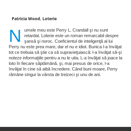
Patricia Wood, Loterie
N
umele meu este Perry L. Crandall şi nu sunt
retardat. Loterie este un roman remarcabil despre
şansă şi noroc. Coeficientul de inteligenţă al lui
Perry nu este prea mare, dar el nu e idiot. Bunica l-a învăţat
tot ce trebuia să ştie ca să supravieţuiască: l-a învăţat să-şi
noteze informaţiile pentru a nu le uita. L-a învăţat să joace la
loto în fiecare săptămână. şi, mai presus de orice, l-a
învăţat în cine să aibă încredere. Când buni moare, Perry
rămâne singur la vârsta de treizeci şi unu de ani.