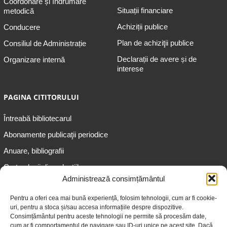
Coordonare și îndrumare
Situații financiare
metodică
Achiziții publice
Conducere
Plan de achiziţii publice
Consiliul de Administrație
Declarații de avere și de
Organizare internă
interese
PAGINA CITITORULUI
Întreabă bibliotecarul
Abonamente publicaţii periodice
Anuare, bibliografii
Cartea lunii din colecțiile
speciale
Administrează consimțământul
Informații pentru copii
Pentru a oferi cea mai bună experiență, folosim tehnologii, cum ar fi cookie-
uri, pentru a stoca și/sau accesa informațiile despre dispozitive.
Informații pentru adolescenți
Consimțământul pentru aceste tehnologii ne permite să procesăm date,
Informații pentru adulți
cum ar fi comportamentul de navigare sau ID-uri unice pe acest site. Dacă