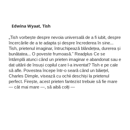
Edwina Wyaat, Tish
„Tish vorbește despre nevoia universală de a fi iubit, despre
încercările de a te adapta și despre încrederea în sine...
Tish, prietenul imaginar, întruchipează blândețea, durerea și
bunătatea... O poveste frumoasă." Readplus Ce se
întâmplă atunci când un prieten imaginar e abandonat sau e
dat uitării de însuși copilul care l-a inventat? Tish e pe cale
să afle. Povestea începe într-o seară când un băiețel,
Charles Dimple, visează cu ochii deschiși la prietenul
perfect. Firește, acest prieten fantezist trebuie să fie mare
— cât mai mare —, să aibă colți —