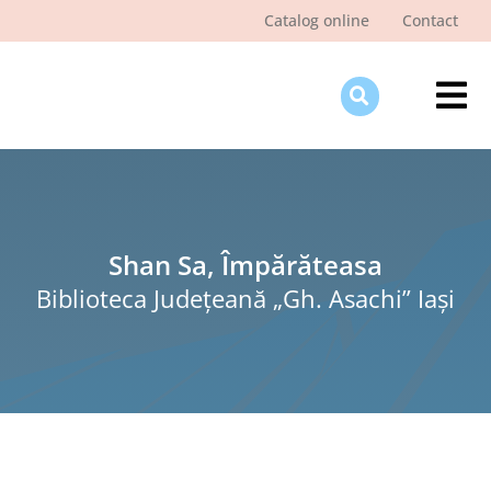
Skip
Catalog online
Contact
to
content
Tog
Nav
Des
Pagi
Şti
Shan Sa, Împărăteasa
Biblioteca Judeţeană „Gh. Asachi” Iaşi
Pro
Int