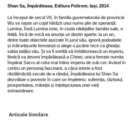
Shan Sa,
Împărăteasa
, Editura Polirom, Iași, 2014
La început de secol VII, în familia guvernatorului de provincie
Wu se naște un copil hărăzit unui nume plin de speranță:
Lumina. Însă Lumina este, în ciuda nădejdilor familiei sale, o
fetiță. Încă de mică ea anunța un destin aparte: la un an,
dintre toate obiectele așezate în jurul său, ignoră podoabele
și mărunțișurile femeiești și alege o jucărie rece ca gheața:
sabia tatălui său. Și va fi sortită să îmblânzească un imperiu,
fiindcă va deveni împărăteasă a Chinei, unica femeie numita
Împărat Sacru al celui mai întins imperiu de sub cer. Având în
centru un personaj fascinant, a cărui istorie a fost
răstălmăcită secole de-a rândul,
Împărăteasa
lui Shan Sa
dezvăluie o poveste în care se împletesc suferința, războiul,
prosperitatea, măreția și înțelepciunea unei vieți
extraordinare.
Articole Similare