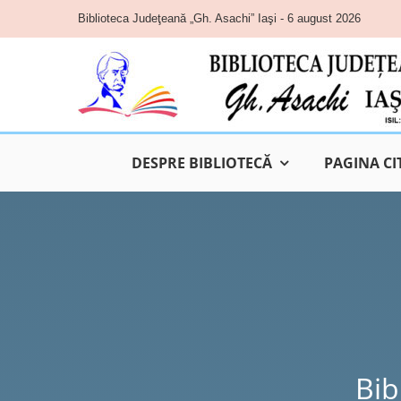
Skip
Biblioteca Judeţeană „Gh. Asachi” Iaşi - 6 august 2026
to
content
DESPRE BIBLIOTECĂ
PAGINA CI
Bib