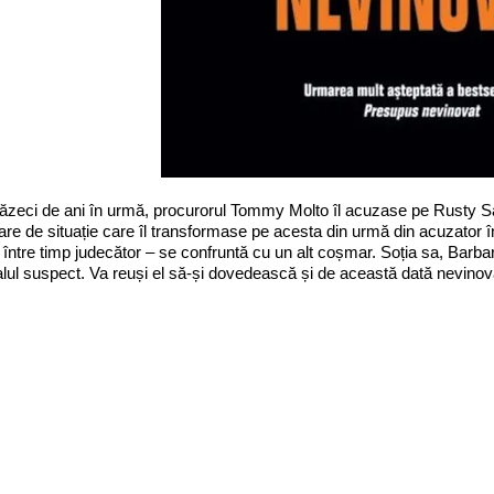
zeci de ani în urmă, procurorul Tommy Molto îl acuzase pe Rusty Sabi
are de situație care îl transformase pe acesta din urmă din acuzator î
 între timp judecător – se confruntă cu un alt coșmar. Soția sa, Barba
alul suspect. Va reuși el să-și dovedească și de această dată nevinov