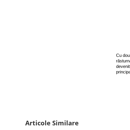
Cu două
răsturn
devenit
princip
Articole Similare