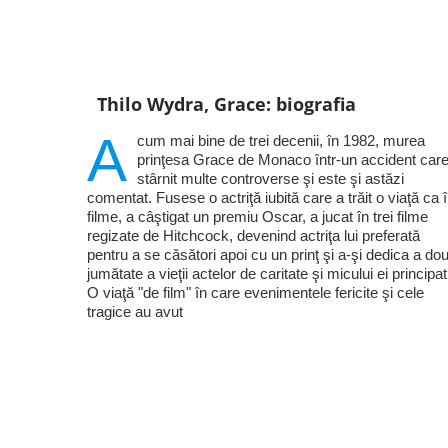
Thilo Wydra, Grace: biografia
A
cum mai bine de trei decenii, în 1982, murea
prinţesa Grace de Monaco într-un accident care
stârnit multe controverse şi este şi astăzi
comentat. Fusese o actriţă iubită care a trăit o viaţă ca 
filme, a câştigat un premiu Oscar, a jucat în trei filme
regizate de Hitchcock, devenind actriţa lui preferată
pentru a se căsători apoi cu un prinţ şi a-şi dedica a do
jumătate a vieţii actelor de caritate şi micului ei principat
O viaţă "de film" în care evenimentele fericite şi cele
tragice au avut