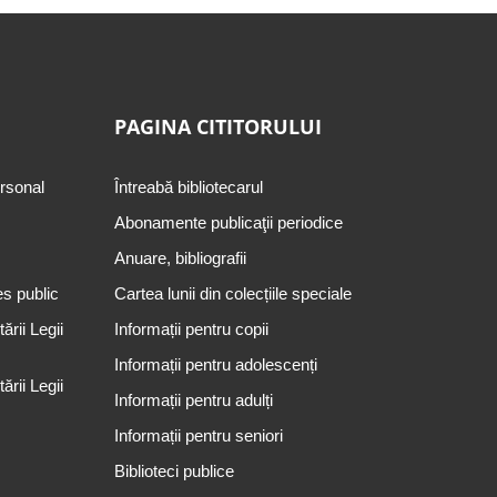
PAGINA CITITORULUI
ersonal
Întreabă bibliotecarul
Abonamente publicaţii periodice
Anuare, bibliografii
es public
Cartea lunii din colecțiile speciale
rii Legii
Informații pentru copii
Informații pentru adolescenți
rii Legii
Informații pentru adulți
Informații pentru seniori
Biblioteci publice