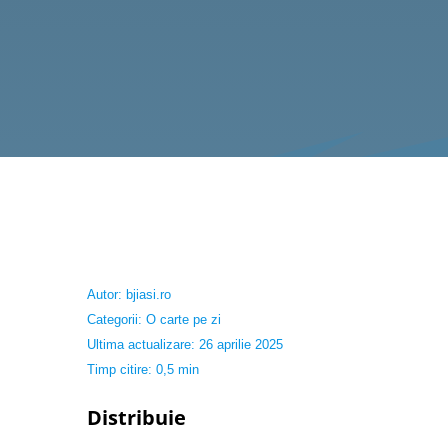
Autor:
bjiasi.ro
Categorii:
O carte pe zi
Ultima actualizare: 26 aprilie 2025
Timp citire: 0,5 min
Distribuie