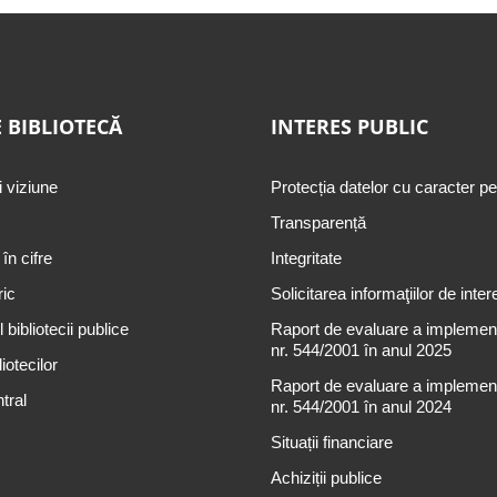
 BIBLIOTECĂ
INTERES PUBLIC
i viziune
Protecția datelor cu caracter p
Transparență
 în cifre
Integritate
ric
Solicitarea informaţiilor de inter
 bibliotecii publice
Raport de evaluare a implementă
nr. 544/2001 în anul 2025
iotecilor
Raport de evaluare a implementă
tral
nr. 544/2001 în anul 2024
Situații financiare
Achiziții publice