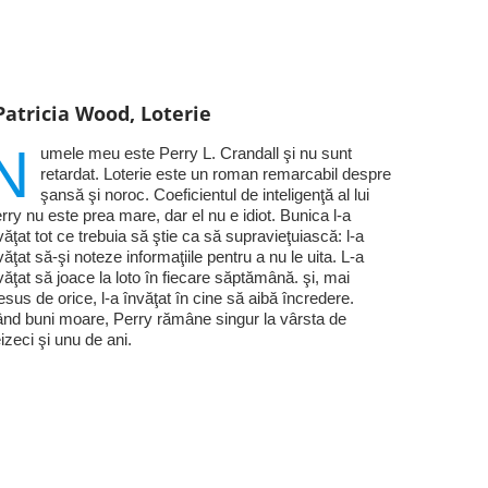
Patricia Wood, Loterie
N
umele meu este Perry L. Crandall şi nu sunt
retardat. Loterie este un roman remarcabil despre
şansă şi noroc. Coeficientul de inteligenţă al lui
rry nu este prea mare, dar el nu e idiot. Bunica l-a
văţat tot ce trebuia să ştie ca să supravieţuiască: l-a
văţat să-şi noteze informaţiile pentru a nu le uita. L-a
văţat să joace la loto în fiecare săptămână. şi, mai
esus de orice, l-a învăţat în cine să aibă încredere.
nd buni moare, Perry rămâne singur la vârsta de
eizeci şi unu de ani.