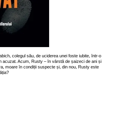
ch, colegul său, de uciderea unei foste iubite, într-o
n acuzat. Acum, Rusty – în vârstă de șaizeci de ani și
ra, moare în condiții suspecte și, din nou, Rusty este
ăția?