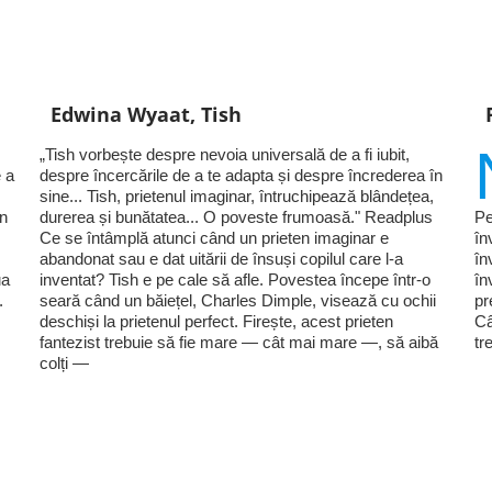
Edwina Wyaat, Tish
„Tish vorbește despre nevoia universală de a fi iubit,
 a
despre încercările de a te adapta și despre încrederea în
sine... Tish, prietenul imaginar, întruchipează blândețea,
în
durerea și bunătatea... O poveste frumoasă." Readplus
Pe
Ce se întâmplă atunci când un prieten imaginar e
în
abandonat sau e dat uitării de însuși copilul care l-a
în
ua
inventat? Tish e pe cale să afle. Povestea începe într-o
în
.
seară când un băiețel, Charles Dimple, visează cu ochii
pr
deschiși la prietenul perfect. Firește, acest prieten
Câ
fantezist trebuie să fie mare — cât mai mare —, să aibă
tr
colți —