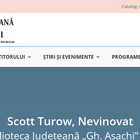
Catalog 
TITORULUI
ŞTIRI ŞI EVENIMENTE
PROGRAME 
Scott Turow, Nevinovat
lioteca Judeţeană „Gh. Asachi” 