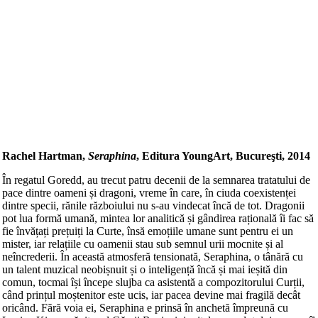
Rachel Hartman,
Seraphina
, Editura YoungArt, Bucureşti, 2014
În regatul Goredd, au trecut patru decenii de la semnarea tratatului de
pace dintre oameni și dragoni, vreme în care, în ciuda coexistenței
dintre specii, rănile războiului nu s-au vindecat încă de tot. Dragonii
pot lua formă umană, mintea lor analitică și gândirea rațională îi fac să
fie învățați prețuiți la Curte, însă emoțiile umane sunt pentru ei un
mister, iar relațiile cu oamenii stau sub semnul urii mocnite și al
neîncrederii. În această atmosferă tensionată, Seraphina, o tânără cu
un talent muzical neobișnuit și o inteligență încă și mai ieșită din
comun, tocmai își începe slujba ca asistentă a compozitorului Curții,
când prințul moștenitor este ucis, iar pacea devine mai fragilă decât
oricând. Fără voia ei, Seraphina e prinsă în anchetă împreună cu