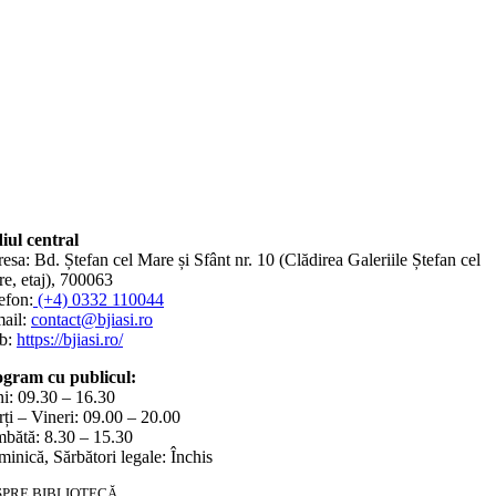
iul central
esa: Bd. Ștefan cel Mare și Sfânt nr. 10 (Clădirea Galeriile Ștefan cel
e, etaj), 700063
efon:
(+4) 0332 110044
ail:
contact@bjiasi.ro
b:
https://bjiasi.ro/
gram cu publicul:
i: 09.30 – 16.30
ți – Vineri: 09.00 – 20.00
bătă: 8.30 – 15.30
inică, Sărbători legale: Închis
SPRE BIBLIOTECĂ