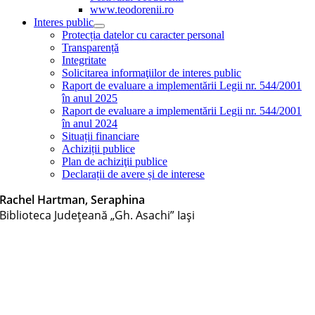
www.teodorenii.ro
Interes public
Protecția datelor cu caracter personal
Transparență
Integritate
Solicitarea informaţiilor de interes public
Raport de evaluare a implementării Legii nr. 544/2001
în anul 2025
Raport de evaluare a implementării Legii nr. 544/2001
în anul 2024
Situații financiare
Achiziții publice
Plan de achiziţii publice
Declarații de avere și de interese
Rachel Hartman, Seraphina
Biblioteca Judeţeană „Gh. Asachi” Iaşi