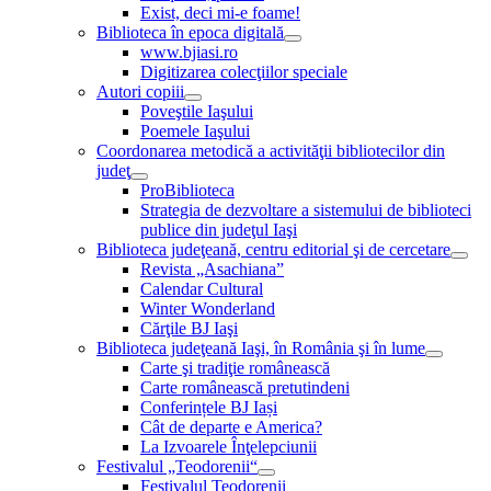
Exist, deci mi-e foame!
Biblioteca în epoca digitală
www.bjiasi.ro
Digitizarea colecţiilor speciale
Autori copiii
Poveştile Iaşului
Poemele Iaşului
Coordonarea metodică a activităţii bibliotecilor din
judeţ
ProBiblioteca
Strategia de dezvoltare a sistemului de biblioteci
publice din judeţul Iaşi
Biblioteca judeţeană, centru editorial şi de cercetare
Revista „Asachiana”
Calendar Cultural
Winter Wonderland
Cărţile BJ Iaşi
Biblioteca judeţeană Iaşi, în România şi în lume
Carte şi tradiţie românească
Carte românească pretutindeni
Conferințele BJ Iași
Cât de departe e America?
La Izvoarele Înţelepciunii
Festivalul „Teodorenii“
Festivalul Teodorenii