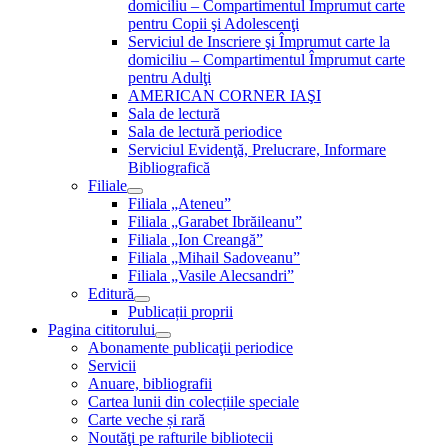
domiciliu – Compartimentul Împrumut carte
pentru Copii şi Adolescenţi
Serviciul de Inscriere şi Împrumut carte la
domiciliu – Compartimentul Împrumut carte
pentru Adulţi
AMERICAN CORNER IAŞI
Sala de lectură
Sala de lectură periodice
Serviciul Evidenţă, Prelucrare, Informare
Bibliografică
Filiale
Filiala „Ateneu”
Filiala „Garabet Ibrăileanu”
Filiala „Ion Creangă”
Filiala „Mihail Sadoveanu”
Filiala „Vasile Alecsandri”
Editură
Publicații proprii
Pagina cititorului
Abonamente publicaţii periodice
Servicii
Anuare, bibliografii
Cartea lunii din colecțiile speciale
Carte veche și rară
Noutăţi pe rafturile bibliotecii