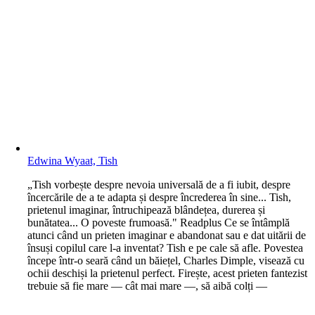
Edwina Wyaat, Tish
„Tish vorbește despre nevoia universală de a fi iubit, despre
încercările de a te adapta și despre încrederea în sine... Tish,
prietenul imaginar, întruchipează blândețea, durerea și
bunătatea... O poveste frumoasă." Readplus Ce se întâmplă
atunci când un prieten imaginar e abandonat sau e dat uitării de
însuși copilul care l-a inventat? Tish e pe cale să afle. Povestea
începe într-o seară când un băiețel, Charles Dimple, visează cu
ochii deschiși la prietenul perfect. Firește, acest prieten fantezist
trebuie să fie mare — cât mai mare —, să aibă colți —