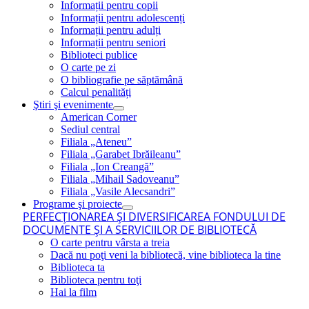
Informații pentru copii
Informații pentru adolescenți
Informații pentru adulți
Informații pentru seniori
Biblioteci publice
O carte pe zi
O bibliografie pe săptămână
Calcul penalități
Ştiri şi evenimente
American Corner
Sediul central
Filiala „Ateneu”
Filiala „Garabet Ibrăileanu”
Filiala „Ion Creangă”
Filiala „Mihail Sadoveanu”
Filiala „Vasile Alecsandri”
Programe şi proiecte
PERFECŢIONAREA ŞI DIVERSIFICAREA FONDULUI DE
DOCUMENTE ŞI A SERVICIILOR DE BIBLIOTECĂ
O carte pentru vârsta a treia
Dacă nu poţi veni la bibliotecă, vine biblioteca la tine
Biblioteca ta
Biblioteca pentru toţi
Hai la film