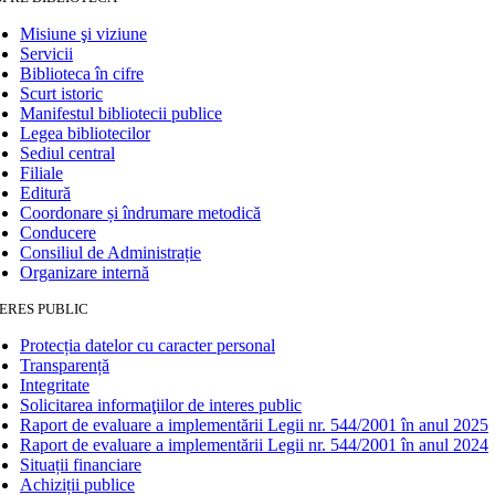
Misiune şi viziune
Servicii
Biblioteca în cifre
Scurt istoric
Manifestul bibliotecii publice
Legea bibliotecilor
Sediul central
Filiale
Editură
Coordonare și îndrumare metodică
Conducere
Consiliul de Administrație
Organizare internă
ERES PUBLIC
Protecția datelor cu caracter personal
Transparență
Integritate
Solicitarea informaţiilor de interes public
Raport de evaluare a implementării Legii nr. 544/2001 în anul 2025
Raport de evaluare a implementării Legii nr. 544/2001 în anul 2024
Situații financiare
Achiziții publice