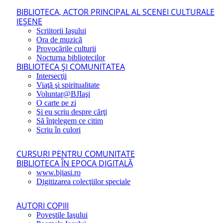
BIBLIOTECA, ACTOR PRINCIPAL AL SCENEI CULTURALE
IEŞENE
Scriitorii Iaşului
Ora de muzică
Provocările culturii
Nocturna bibliotecilor
BIBLIOTECA ŞI COMUNITATEA
Intersecţii
Viaţă şi spiritualitate
Voluntar@BJIaşi
O carte pe zi
Şi eu scriu despre cărţi
Să înţelegem ce citim
Scriu în culori
CURSURI PENTRU COMUNITATE
BIBLIOTECA ÎN EPOCA DIGITALĂ
www.bjiasi.ro
Digitizarea colecţiilor speciale
AUTORI COPIII
Poveştile Iaşului