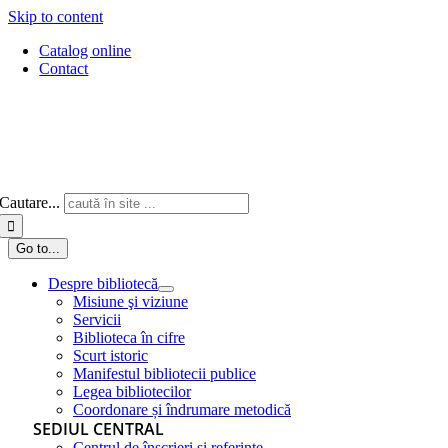
Skip to content
Catalog online
Contact
Cautare...
Go to...
Despre bibliotecă
Misiune şi viziune
Servicii
Biblioteca în cifre
Scurt istoric
Manifestul bibliotecii publice
Legea bibliotecilor
Coordonare și îndrumare metodică
SEDIUL CENTRAL
Centrul de înscrieri și referințe