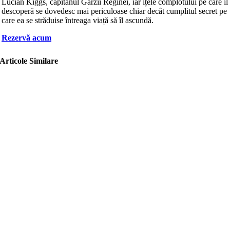
Lucian Kiggs, căpitanul Gărzii Reginei, iar ițele complotului pe care îl
descoperă se dovedesc mai periculoase chiar decât cumplitul secret pe
care ea se străduise întreaga viață să îl ascundă.
Rezervă acum
Articole Similare