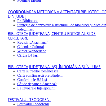
Poemele Iaşului
COORDONAREA METODICĂ A ACTIVITĂŢII BIBLIOTECILO
DIN JUDEŢ
ProBiblioteca
Strategia de dezvoltare a sistemului de biblioteci publice di
judeţul Iaşi
BIBLIOTECA JUDEŢEANĂ, CENTRU EDITORIAL ŞI DE
CERCETARE
Revista „Asachiana”
Calendar Cultural
Winter Wonderland
Cărţile BJ Iaşi
BIBLIOTECA JUDEŢEANĂ IAŞI, ÎN ROMÂNIA ŞI ÎN LUME
Carte şi tradiţie românească
Carte românească pretutindeni
Conferințele BJ Iași
Cât de departe e America?
La Izvoarele Înţelepciunii
FESTIVALUL TEODORENII
Festivalul Teodorenii