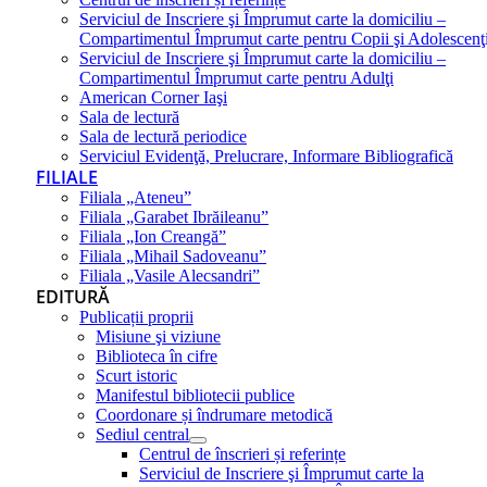
Serviciul de Inscriere şi Împrumut carte la domiciliu –
Compartimentul Împrumut carte pentru Copii şi Adolescenţ
Serviciul de Inscriere şi Împrumut carte la domiciliu –
Compartimentul Împrumut carte pentru Adulţi
American Corner Iaşi
Sala de lectură
Sala de lectură periodice
Serviciul Evidenţă, Prelucrare, Informare Bibliografică
FILIALE
Filiala „Ateneu”
Filiala „Garabet Ibrăileanu”
Filiala „Ion Creangă”
Filiala „Mihail Sadoveanu”
Filiala „Vasile Alecsandri”
EDITURĂ
Publicații proprii
Misiune şi viziune
Biblioteca în cifre
Scurt istoric
Manifestul bibliotecii publice
Coordonare și îndrumare metodică
Sediul central
Centrul de înscrieri și referințe
Serviciul de Inscriere şi Împrumut carte la