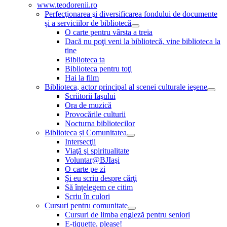
www.teodorenii.ro
Perfecţionarea şi diversificarea fondului de documente
şi a serviciilor de bibliotecă
O carte pentru vârsta a treia
Dacă nu poţi veni la bibliotecă, vine biblioteca la
tine
Biblioteca ta
Biblioteca pentru toţi
Hai la film
Biblioteca, actor principal al scenei culturale ieşene
Scriitorii Iaşului
Ora de muzică
Provocările culturii
Nocturna bibliotecilor
Biblioteca și Comunitatea
Intersecţii
Viaţă şi spiritualitate
Voluntar@BJIaşi
O carte pe zi
Şi eu scriu despre cărţi
Să înţelegem ce citim
Scriu în culori
Cursuri pentru comunitate
Cursuri de limba engleză pentru seniori
E-tiquette, please!