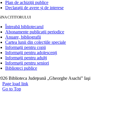
Plan de achiziţii publice
Declarații de avere și de interese
INA CITITORULUI
Întreabă bibliotecarul
Abonamente publicaţii periodice
Anuare, bibliografii
Cartea lunii din colecțiile speciale
Informații pentru copii
Informații pentru adolescenți
Informații pentru adulți
Informații pentru seniori
Biblioteci publice
026 Biblioteca Judeţeană „Gheorghe Asachi” Iaşi
Page load link
Go to Top