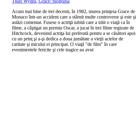
Thilo Wydra, Grace: biografia
A
cum mai bine de trei decenii, în 1982, murea prinţesa Grace de
Monaco într-un accident care a stârnit multe controverse şi este ş
astăzi comentat. Fusese o actriţă iubită care a trăit o viaţă ca în
filme, a câştigat un premiu Oscar, a jucat în trei filme regizate de
Hitchcock, devenind actriţa lui preferată pentru a se căsători apoi
cu un prinţ şi a-şi dedica a doua jumătate a vieţii actelor de
caritate şi micului ei principat. O viaţă "de film" în care
evenimentele fericite şi cele tragice au avut