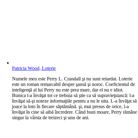
Patricia Wood, Loterie
N
umele meu este Perry L. Crandall şi nu sunt retardat. Loterie
este un roman remarcabil despre şansă şi noroc. Coeficientul de
inteligenţă al lui Perry nu este prea mare, dar el nu e idiot.
Bunica l-a învăţat tot ce trebuia să ştie ca să supravieţuiască: l-a
învăţat să-şi noteze informaţiile pentru a nu le uita. L-a învăţat să
joace la loto în fiecare săptămână. şi, mai presus de orice, l-a
învăţat în cine să aibă încredere. Când buni moare, Perry rămâne
singur la vârsta de treizeci şi unu de ani.