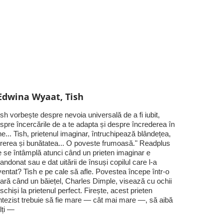
Edwina Wyaat, Tish
ish vorbește despre nevoia universală de a fi iubit,
spre încercările de a te adapta și despre încrederea în
ne... Tish, prietenul imaginar, întruchipează blândețea,
rerea și bunătatea... O poveste frumoasă." Readplus
 se întâmplă atunci când un prieten imaginar e
andonat sau e dat uitării de însuși copilul care l-a
ventat? Tish e pe cale să afle. Povestea începe într-o
ară când un băiețel, Charles Dimple, visează cu ochii
schiși la prietenul perfect. Firește, acest prieten
ntezist trebuie să fie mare — cât mai mare —, să aibă
lți —