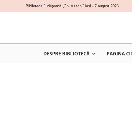
Skip
Biblioteca Judeţeană „Gh. Asachi” Iaşi - 7 august 2026
to
content
DESPRE BIBLIOTECĂ
PAGINA CI