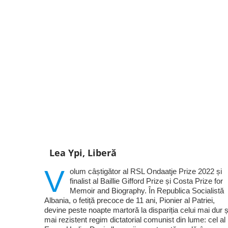
Lea Ypi, Liberă
V
olum câștigător al RSL Ondaatje Prize 2022 și
finalist al Baillie Gifford Prize și Costa Prize for
Memoir and Biography. În Republica Socialistă
Albania, o fetiță precoce de 11 ani, Pionier al Patriei,
devine peste noapte martoră la dispariția celui mai dur ș
mai rezistent regim dictatorial comunist din lume: cel al 