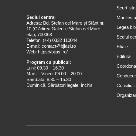
Scurt isto
Sediul central
Manifestul
Adresa: Bd. Ștefan cel Mare și Sfânt nr.
Legea bibl
10 (Clădirea Galeriile Ștefan cel Mare,
etaj), 700063
Sediul cen
Telefon:
(+4) 0332 110044
E-mail:
contact@bjiasi.ro
Filiale
Web:
https://bjiasi.ro/
Editură
Program cu publicul:
Coordona
Luni: 09.30 – 16.30
Marți – Vineri: 09.00 – 20.00
Conduce
Sâmbătă: 8.30 – 15.30
Duminică, Sărbători legale: Închis
Consiliul 
Organizar