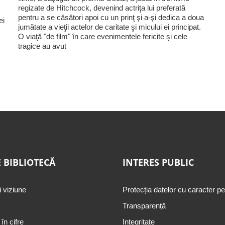
regizate de Hitchcock, devenind actriţa lui preferată
pentru a se căsători apoi cu un prinţ şi a-şi dedica a doua
ei
jumătate a vieţii actelor de caritate şi micului ei principat.
O viaţă "de film" în care evenimentele fericite şi cele
tragice au avut
 BIBLIOTECĂ
INTERES PUBLIC
i viziune
Protecția datelor cu caracter p
Transparență
 în cifre
Integritate