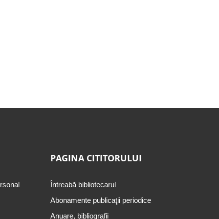
PAGINA CITITORULUI
ersonal
Întreabă bibliotecarul
Abonamente publicaţii periodice
Anuare, bibliografii