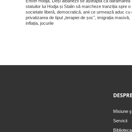
Enver Hodja. Deși albanezii se așteaptă ca dărâmarea
statuilor lui Hodja și Stalin să marcheze tranziția spre o
societate liberă, democratică, anii ce urmează aduc cu 
privatizarea de tipul „terapiei de șoc", imigrația masivă,
inflația, jocurile
DESPRE
Misiune ş
Servicii
Biblioteca