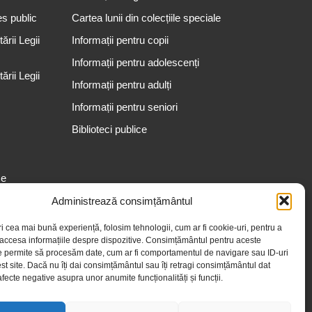
es public
Cartea lunii din colecțiile speciale
rii Legii
Informații pentru copii
Informații pentru adolescenți
rii Legii
Informații pentru adulți
Informații pentru seniori
Biblioteci publice
se
Administrează consimțământul
ri cea mai bună experiență, folosim tehnologii, cum ar fi cookie-uri, pentru a
 accesa informațiile despre dispozitive. Consimțământul pentru aceste
e permite să procesăm date, cum ar fi comportamentul de navigare sau ID-uri
st site. Dacă nu îți dai consimțământul sau îți retragi consimțământul dat
fecte negative asupra unor anumite funcționalități și funcții.