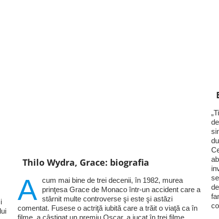
„T
de
si
du
Ce
ab
Thilo Wydra, Grace: biografia
in
A
se
cum mai bine de trei decenii, în 1982, murea
de
prinţesa Grace de Monaco într-un accident care a
fa
stârnit multe controverse şi este şi astăzi
i
co
comentat. Fusese o actriţă iubită care a trăit o viaţă ca în
lui
filme, a câştigat un premiu Oscar, a jucat în trei filme