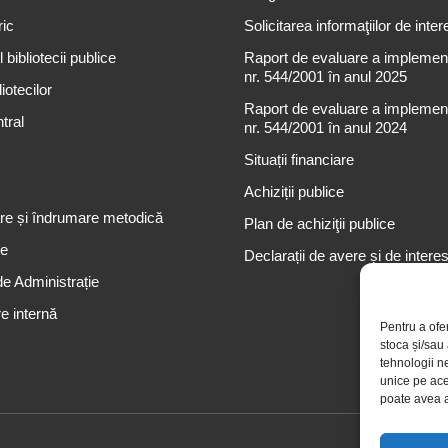
ric
Solicitarea informaţiilor de inter
 bibliotecii publice
Raport de evaluare a implementă
nr. 544/2001 în anul 2025
iotecilor
Raport de evaluare a implementă
tral
nr. 544/2001 în anul 2024
Situații financiare
Achiziții publice
re și îndrumare metodică
Plan de achiziţii publice
re
Declarații de avere și de intere
de Administrație
e internă
Pentru a ofe
stoca și/sau
tehnologii n
unice pe ace
poate avea a