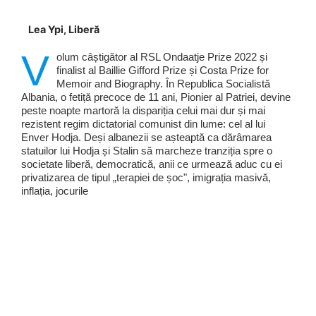
Lea Ypi, Liberă
V
olum câștigător al RSL Ondaatje Prize 2022 și
finalist al Baillie Gifford Prize și Costa Prize for
Memoir and Biography. În Republica Socialistă
Albania, o fetiță precoce de 11 ani, Pionier al Patriei, devine
peste noapte martoră la dispariția celui mai dur și mai
rezistent regim dictatorial comunist din lume: cel al lui
Enver Hodja. Deși albanezii se așteaptă ca dărâmarea
statuilor lui Hodja și Stalin să marcheze tranziția spre o
societate liberă, democratică, anii ce urmează aduc cu ei
privatizarea de tipul „terapiei de șoc", imigrația masivă,
inflația, jocurile