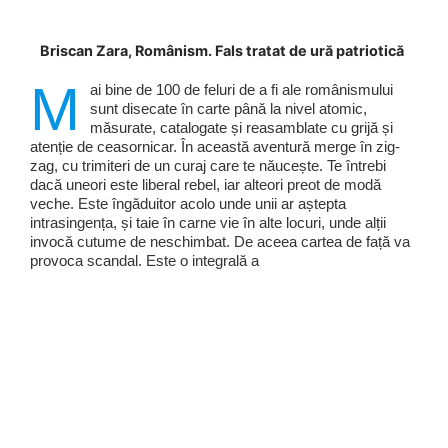
Briscan Zara, Românism. Fals tratat de ură patriotică
M
ai bine de 100 de feluri de a fi ale românismului
sunt disecate în carte până la nivel atomic,
măsurate, catalogate și reasamblate cu grijă și
atenție de ceasornicar. În această aventură merge în zig-
zag, cu trimiteri de un curaj care te năucește. Te întrebi
dacă uneori este liberal rebel, iar alteori preot de modă
veche. Este îngăduitor acolo unde unii ar aștepta
intrasingența, și taie în carne vie în alte locuri, unde alții
invocă cutume de neschimbat. De aceea cartea de față va
provoca scandal. Este o integrală a