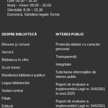
Luni: 09.30 – 16.30
Marți – Vineri: 09.00 – 20.00
Sâmbătă: 8.30 – 15.30
Duminică, Sărbători legale: Închis
DESPRE BIBLIOTECĂ
INTERES PUBLIC
Misiune şi viziune
Protecția datelor cu caracter
personal
Servicii
Transparență
Biblioteca în cifre
Integritate
Scurt istoric
Solicitarea informaţiilor de
Manifestul bibliotecii publice
interes public
Legea bibliotecilor
Raport de evaluare a
implementării Legii nr. 544/2001
Sediul central
în anul 2025
Filiale
Raport de evaluare a
implementării Legii nr. 544/2001
Editură