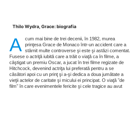
Thilo Wydra, Grace: biografia
A
cum mai bine de trei decenii, în 1982, murea
prinţesa Grace de Monaco într-un accident care a
stârnit multe controverse şi este şi astăzi comentat.
Fusese o actriţă iubită care a trăit o viaţă ca în filme, a
câştigat un premiu Oscar, a jucat în trei filme regizate de
Hitchcock, devenind actriţa lui preferată pentru a se
căsători apoi cu un prinţ şi a-şi dedica a doua jumătate a
vieţii actelor de caritate şi micului ei principat. O viaţă "de
film" în care evenimentele fericite şi cele tragice au avut