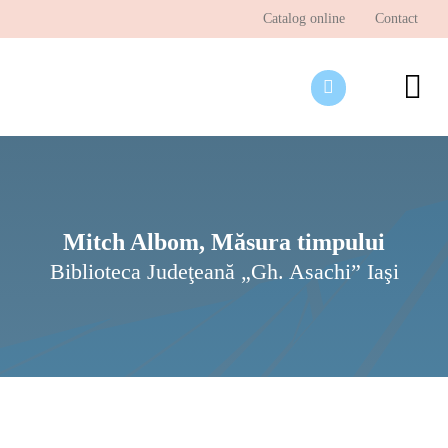
Skip
Catalog online
Contact
to
content
To
Nav
Desp
Pagi
Ştir
Mitch Albom, Măsura timpului
Biblioteca Judeţeană „Gh. Asachi” Iaşi
Prog
Inte