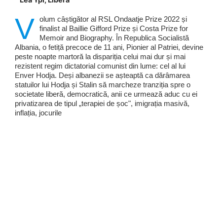
V
olum câștigător al RSL Ondaatje Prize 2022 și
finalist al Baillie Gifford Prize și Costa Prize for
Memoir and Biography. În Republica Socialistă
Albania, o fetiță precoce de 11 ani, Pionier al Patriei, devine
peste noapte martoră la dispariția celui mai dur și mai
rezistent regim dictatorial comunist din lume: cel al lui
Enver Hodja. Deși albanezii se așteaptă ca dărâmarea
statuilor lui Hodja și Stalin să marcheze tranziția spre o
societate liberă, democratică, anii ce urmează aduc cu ei
privatizarea de tipul „terapiei de șoc", imigrația masivă,
inflația, jocurile