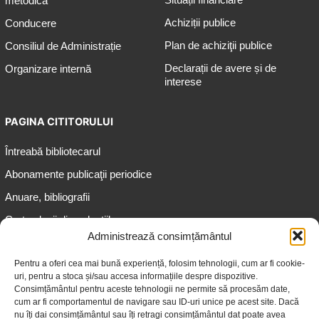
metodică
Achiziții publice
Conducere
Plan de achiziţii publice
Consiliul de Administrație
Declarații de avere și de
Organizare internă
interese
PAGINA CITITORULUI
Întreabă bibliotecarul
Abonamente publicaţii periodice
Anuare, bibliografii
Cartea lunii din colecțiile
speciale
Administrează consimțământul
Informații pentru copii
Pentru a oferi cea mai bună experiență, folosim tehnologii, cum ar fi cookie-
uri, pentru a stoca și/sau accesa informațiile despre dispozitive.
Informații pentru adolescenți
Consimțământul pentru aceste tehnologii ne permite să procesăm date,
Informații pentru adulți
cum ar fi comportamentul de navigare sau ID-uri unice pe acest site. Dacă
nu îți dai consimțământul sau îți retragi consimțământul dat poate avea