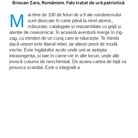
Briscan Zara, Românism. Fals tratat de ură patriotică
M
ai bine de 100 de feluri de a fi ale românismului
sunt disecate în carte până la nivel atomic,
măsurate, catalogate și reasamblate cu grijă și
atenție de ceasornicar. În această aventură merge în zig-
zag, cu trimiteri de un curaj care te năucește. Te întrebi
dacă uneori este liberal rebel, iar alteori preot de modă
veche. Este îngăduitor acolo unde unii ar aștepta
intrasingența, și taie în carne vie în alte locuri, unde alții
invocă cutume de neschimbat. De aceea cartea de față va
provoca scandal. Este o integrală a