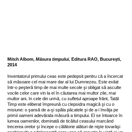
Mitch Albom,
Măsura timpului
, Editura RAO, București,
2014
Inventatorul primului ceas este pedepsit pentru că a încercat
să măsoare cel mai mare dar al lui Dumnezeu. Este exilat
într-o peşteră timp de mai multe secole şi obligat să asculte
vocile celor care vin la el în căutarea mai multor zile, mai
multor ani. In cele din urmă, cu sufletul aproape frânt, Tatăl
Timp este eliberat împreună cu clepsidra magică şi cu o
misiune: o şansă de a-şi spăla păcatele şi de a-i învăţa pe
primii oameni adevărata măsură a timpului. El se întoarce în
lumea oamenilor, dominată de ticăitul ceasului marcând
trecerea orelor şi începe o călătorie alături de nişte tovarăşi