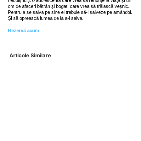
neobişnuiţi: o adolescentă care vrea să renunţe la viaţă şi un
om de afaceri bătrân şi bogat, care vrea să trăiască veşnic.
Pentru a se salva pe sine el trebuie să-i salveze pe amândoi.
Şi să oprească lumea de la a-i salva.
Rezervă acum
Articole Similare