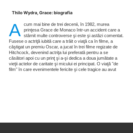
Thilo Wydra, Grace: biografia
A
cum mai bine de trei decenii, în 1982, murea
prinţesa Grace de Monaco într-un accident care a
stârnit multe controverse şi este şi astăzi comentat.
Fusese o actriţă iubită care a trăit o viaţă ca în filme, a
câştigat un premiu Oscar, a jucat în trei filme regizate de
Hitchcock, devenind actriţa lui preferată pentru a se
căsători apoi cu un prinţ şi a-şi dedica a doua jumătate a
vieţii actelor de caritate şi micului ei principat. O viaţă "de
film" în care evenimentele fericite şi cele tragice au avut