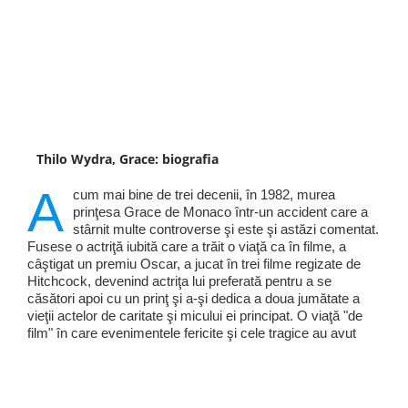
Thilo Wydra, Grace: biografia
A
cum mai bine de trei decenii, în 1982, murea
prinţesa Grace de Monaco într-un accident care a
stârnit multe controverse şi este şi astăzi comentat.
Fusese o actriţă iubită care a trăit o viaţă ca în filme, a
câştigat un premiu Oscar, a jucat în trei filme regizate de
Hitchcock, devenind actriţa lui preferată pentru a se
căsători apoi cu un prinţ şi a-şi dedica a doua jumătate a
vieţii actelor de caritate şi micului ei principat. O viaţă "de
film" în care evenimentele fericite şi cele tragice au avut