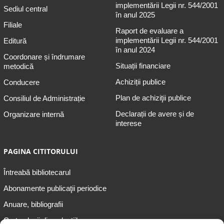
implementării Legii nr. 544/2001
Sediul central
în anul 2025
Filiale
Raport de evaluare a
implementării Legii nr. 544/2001
Editură
în anul 2024
Coordonare și îndrumare
Situații financiare
metodică
Achiziții publice
Conducere
Plan de achiziţii publice
Consiliul de Administrație
Declarații de avere și de
Organizare internă
interese
PAGINA CITITORULUI
Întreabă bibliotecarul
Abonamente publicaţii periodice
Anuare, bibliografii
Cartea lunii din colecțiile