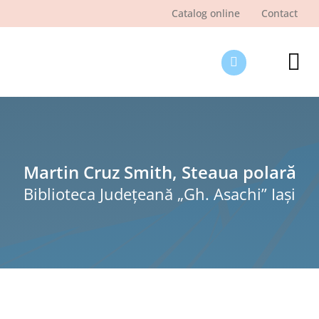
Skip
Catalog online
Contact
to
content
Tog
Nav
Des
Pagi
Şti
Martin Cruz Smith, Steaua polară
Biblioteca Judeţeană „Gh. Asachi” Iaşi
Pro
Int