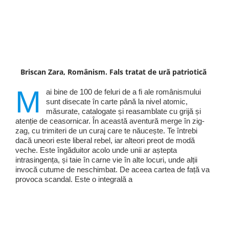
Briscan Zara, Românism. Fals tratat de ură patriotică
M
ai bine de 100 de feluri de a fi ale românismului
sunt disecate în carte până la nivel atomic,
măsurate, catalogate și reasamblate cu grijă și
atenție de ceasornicar. În această aventură merge în zig-
zag, cu trimiteri de un curaj care te năucește. Te întrebi
dacă uneori este liberal rebel, iar alteori preot de modă
veche. Este îngăduitor acolo unde unii ar aștepta
intrasingența, și taie în carne vie în alte locuri, unde alții
invocă cutume de neschimbat. De aceea cartea de față va
provoca scandal. Este o integrală a