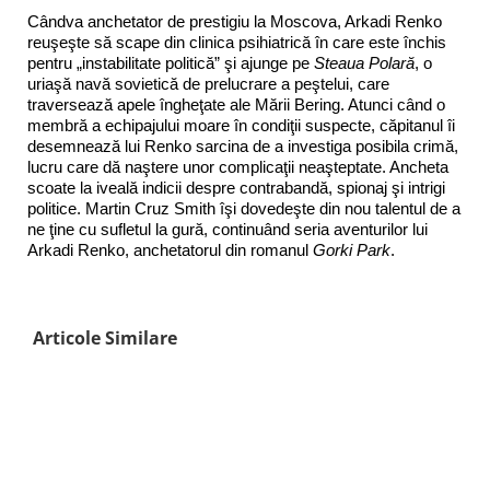
Cândva anchetator de prestigiu la Moscova, Arkadi Renko
reuşeşte să scape din clinica psihiatrică în care este închis
pentru „instabilitate politică” şi ajunge pe
Steaua Polară
, o
uriaşă navă sovietică de prelucrare a peştelui, care
traversează apele îngheţate ale Mării Bering. Atunci când o
membră a echipajului moare în condiţii suspecte, căpitanul îi
desemnează lui Renko sarcina de a investiga posibila crimă,
lucru care dă naştere unor complicaţii neaşteptate. Ancheta
scoate la iveală indicii despre contrabandă, spionaj şi intrigi
politice. Martin Cruz Smith îşi dovedeşte din nou talentul de a
ne ţine cu sufletul la gură, continuând seria aventurilor lui
Arkadi Renko, anchetatorul din romanul
Gorki Park
.
Articole Similare