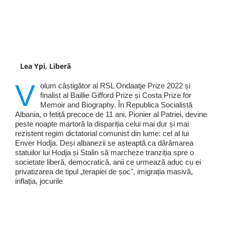
Lea Ypi, Liberă
V
olum câștigător al RSL Ondaatje Prize 2022 și
finalist al Baillie Gifford Prize și Costa Prize for
Memoir and Biography. În Republica Socialistă
Albania, o fetiță precoce de 11 ani, Pionier al Patriei, devine
peste noapte martoră la dispariția celui mai dur și mai
rezistent regim dictatorial comunist din lume: cel al lui
Enver Hodja. Deși albanezii se așteaptă ca dărâmarea
statuilor lui Hodja și Stalin să marcheze tranziția spre o
societate liberă, democratică, anii ce urmează aduc cu ei
privatizarea de tipul „terapiei de șoc", imigrația masivă,
inflația, jocurile