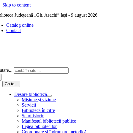
Skip to content
blioteca Judeţeană „Gh. Asachi” Iaşi - 9 august 2026
Catalog online
Contact
tare...
Go to...
Despre bibliotecă
Misiune şi viziune
Servicii
Biblioteca în cifre
Scurt istoric
Manifestul bibliotecii publice
Legea bibliotecilor
Coordonare și îndrumare metodică