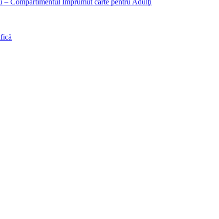
liu – Compartimentul Împrumut carte pentru Adulţi
fică