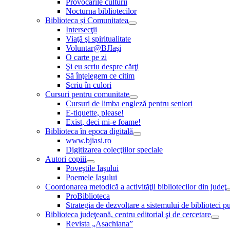
Provocările culturii
Nocturna bibliotecilor
Biblioteca și Comunitatea
Intersecţii
Viaţă şi spiritualitate
Voluntar@BJIaşi
O carte pe zi
Şi eu scriu despre cărţi
Să înţelegem ce citim
Scriu în culori
Cursuri pentru comunitate
Cursuri de limba engleză pentru seniori
E-tiquette, please!
Exist, deci mi-e foame!
Biblioteca în epoca digitală
www.bjiasi.ro
Digitizarea colecţiilor speciale
Autori copiii
Poveştile Iaşului
Poemele Iaşului
Coordonarea metodică a activităţii bibliotecilor din judeţ
ProBiblioteca
Strategia de dezvoltare a sistemului de biblioteci pu
Biblioteca judeţeană, centru editorial şi de cercetare
Revista „Asachiana”