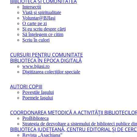
BIBLIOTECA ŞI COMUNITATEA
Intersecţii
Viaţă şi spiritualitate
Voluntar@BJIaşi
O carte pe zi
Şi eu scriu despre cărţi
Să înţelegem ce citim
Scriu în culori
CURSURI PENTRU COMUNITATE
BIBLIOTECA ÎN EPOCA DIGITALĂ
www.bjiasi.ro
Digitizarea colecţiilor speciale
AUTORI COPIII
Poveştile Iaşului
Poemele Iaşului
COORDONAREA METODICĂ A ACTIVITĂŢII BIBLIOTECILOR
ProBiblioteca
Strategia de dezvoltare a sistemului de biblioteci publice din
BIBLIOTECA JUDEŢEANĂ, CENTRU EDITORIAL ŞI DE CER
Revista „Asachiana”