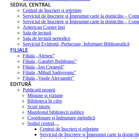
SEDIUL CENTRAL
Centrul de înscrieri și referințe
Serviciul de Inscriere şi Împrumut carte la domiciliu – Com
Serviciul de Inscriere şi Împrumut carte la domiciliu – Co
American Corner Iaşi
Sala de lectură
Sala de lectură periodice
Serviciul Evidenţă, Prelucrare, Informare Bibliografică
FILIALE
Filiala „Ateneu”
Filiala „Garabet Ibrăileanu”
Filiala „Ion Creangă”
Filiala „Mihail Sadoveanu”
Filiala „Vasile Alecsandri”
EDITURĂ
Publicații proprii
Misiune şi viziune
Biblioteca în cifre
Scurt istoric
Manifestul bibliotecii publice
Coordonare și îndrumare metodică
Sediul central
Centrul de înscrieri și referințe
Serviciul de Inscriere şi Împrumut carte la domici