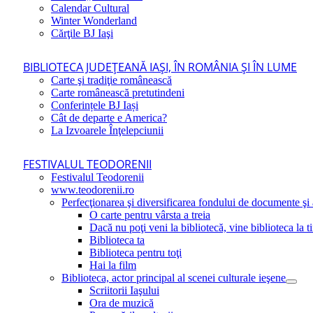
Calendar Cultural
Winter Wonderland
Cărţile BJ Iaşi
BIBLIOTECA JUDEŢEANĂ IAŞI, ÎN ROMÂNIA ŞI ÎN LUME
Carte şi tradiţie românească
Carte românească pretutindeni
Conferințele BJ Iași
Cât de departe e America?
La Izvoarele Înţelepciunii
FESTIVALUL TEODORENII
Festivalul Teodorenii
www.teodorenii.ro
Perfecţionarea şi diversificarea fondului de documente şi a
O carte pentru vârsta a treia
Dacă nu poţi veni la bibliotecă, vine biblioteca la t
Biblioteca ta
Biblioteca pentru toţi
Hai la film
Biblioteca, actor principal al scenei culturale ieşene
Scriitorii Iaşului
Ora de muzică