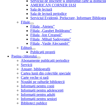
Serviciul de Inscriere şi Împrumut carte la domici
AMERICAN CORNER IAŞI
Sala de lectură
Sala de lectură periodice
Serviciul Evidenţă, Prelucrare, Informare Bibliogra
Filiale
Filiala „Ateneu”
Filiala „Garabet Ibrăileanu”
Filiala „Ion Creangă”
Filiala „Mihail Sadoveanu”
Filiala „Vasile Alecsandri”
Editură
Publicații proprii
Pagina cititorului
Abonamente publicaţii periodice
Servicii
Anuare, bibliografii
Cartea lunii din colecțiile speciale
Carte veche și rară
Noutăţi pe rafturile bibliotecii
Informații pentru copii
Informații pentru adolescenți
Informații pentru adulți
Informații pentru seniori
Biblioteci publice