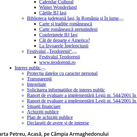
Calendar Cultural
Winter Wonderland
Cărţile BJ Iaşi
Biblioteca judeţeană Iaşi, în România şi în lume
Carte şi tradiţie românească
Carte românească pretutindeni
Conferințele BJ Iași
Cât de departe e America?
La Izvoarele Înţelepciunii
Festivalul „Teodorenii“
Festivalul Teodorenii
www.teodorenii.ro
Interes public
Protecția datelor cu caracter personal
Transparență
Integritate
Solicitarea informaţiilor de interes public
Raport de evaluare a implementării Legii nr. 544/2001 în
Raport de evaluare a implementării Legii nr. 544/2001 în
Situații financiare
Achiziții publice
Plan de achiziţii publice
Declarații de avere și de interese
rta Petreu, Acasă, pe Câmpia Armaghedonului