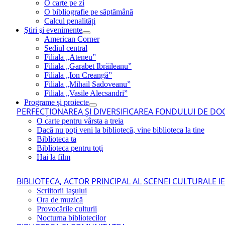
O carte pe zi
O bibliografie pe săptămână
Calcul penalități
Ştiri şi evenimente
American Corner
Sediul central
Filiala „Ateneu”
Filiala „Garabet Ibrăileanu”
Filiala „Ion Creangă”
Filiala „Mihail Sadoveanu”
Filiala „Vasile Alecsandri”
Programe şi proiecte
PERFECŢIONAREA ŞI DIVERSIFICAREA FONDULUI DE DOC
O carte pentru vârsta a treia
Dacă nu poţi veni la bibliotecă, vine biblioteca la tine
Biblioteca ta
Biblioteca pentru toţi
Hai la film
BIBLIOTECA, ACTOR PRINCIPAL AL SCENEI CULTURALE I
Scriitorii Iaşului
Ora de muzică
Provocările culturii
Nocturna bibliotecilor