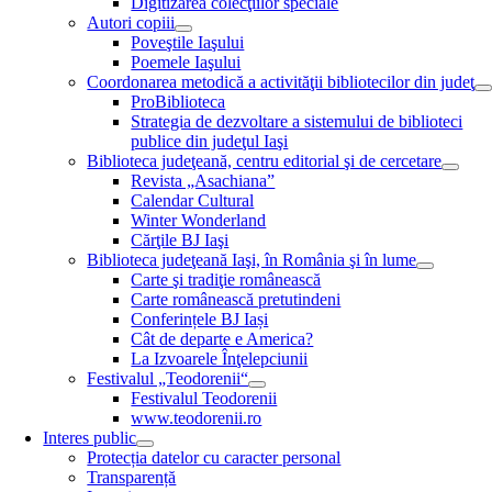
Digitizarea colecţiilor speciale
Autori copiii
Poveştile Iaşului
Poemele Iaşului
Coordonarea metodică a activităţii bibliotecilor din judeţ
ProBiblioteca
Strategia de dezvoltare a sistemului de biblioteci
publice din judeţul Iaşi
Biblioteca judeţeană, centru editorial şi de cercetare
Revista „Asachiana”
Calendar Cultural
Winter Wonderland
Cărţile BJ Iaşi
Biblioteca judeţeană Iaşi, în România şi în lume
Carte şi tradiţie românească
Carte românească pretutindeni
Conferințele BJ Iași
Cât de departe e America?
La Izvoarele Înţelepciunii
Festivalul „Teodorenii“
Festivalul Teodorenii
www.teodorenii.ro
Interes public
Protecția datelor cu caracter personal
Transparență