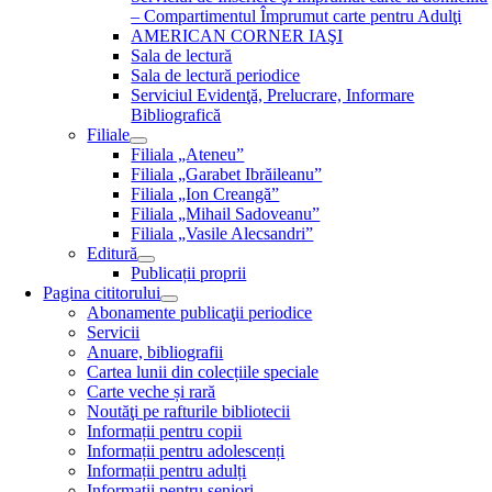
– Compartimentul Împrumut carte pentru Adulţi
AMERICAN CORNER IAŞI
Sala de lectură
Sala de lectură periodice
Serviciul Evidenţă, Prelucrare, Informare
Bibliografică
Filiale
Filiala „Ateneu”
Filiala „Garabet Ibrăileanu”
Filiala „Ion Creangă”
Filiala „Mihail Sadoveanu”
Filiala „Vasile Alecsandri”
Editură
Publicații proprii
Pagina cititorului
Abonamente publicaţii periodice
Servicii
Anuare, bibliografii
Cartea lunii din colecțiile speciale
Carte veche și rară
Noutăţi pe rafturile bibliotecii
Informații pentru copii
Informații pentru adolescenți
Informații pentru adulți
Informații pentru seniori