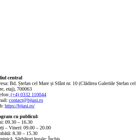
iul central
esa: Bd. Ștefan cel Mare și Sfânt nr. 10 (Clădirea Galeriile Ștefan cel
e, etaj), 700063
efon:
(+4) 0332 110044
ail:
contact@bjiasi.ro
b:
https://bjiasi.ro/
gram cu publicul:
i: 09.30 – 16.30
ți – Vineri: 09.00 – 20.00
bătă: 8.30 – 15.30
inică, Sărbători legale: Închis