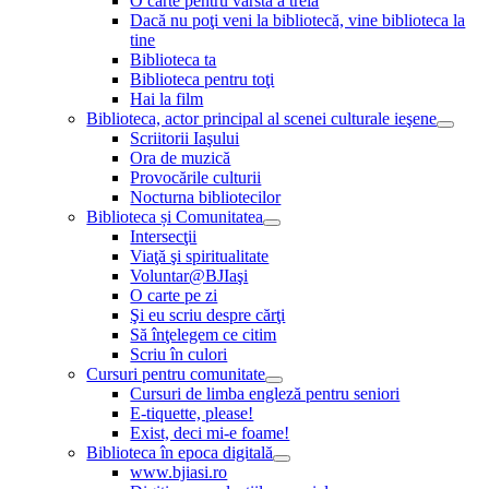
O carte pentru vârsta a treia
Dacă nu poţi veni la bibliotecă, vine biblioteca la
tine
Biblioteca ta
Biblioteca pentru toţi
Hai la film
Biblioteca, actor principal al scenei culturale ieşene
Scriitorii Iaşului
Ora de muzică
Provocările culturii
Nocturna bibliotecilor
Biblioteca și Comunitatea
Intersecţii
Viaţă şi spiritualitate
Voluntar@BJIaşi
O carte pe zi
Şi eu scriu despre cărţi
Să înţelegem ce citim
Scriu în culori
Cursuri pentru comunitate
Cursuri de limba engleză pentru seniori
E-tiquette, please!
Exist, deci mi-e foame!
Biblioteca în epoca digitală
www.bjiasi.ro