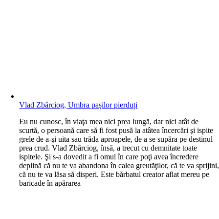
Vlad Zbârciog, Umbra pașilor pierduți
E
u nu cunosc, în viaţa mea nici prea lungă, dar nici atât de
scurtă, o persoană care să fi fost pusă la atâtea încercări şi ispite
grele de a-şi uita sau trăda aproapele, de a se supăra pe destinul
prea crud. Vlad Zbârciog, însă, a trecut cu demnitate toate
ispitele. Şi s-a dovedit a fi omul în care poţi avea încredere
deplină că nu te va abandona în calea greutăţilor, că te va sprijini
că nu te va lăsa să disperi. Este bărbatul creator aflat mereu pe
baricade în apărarea