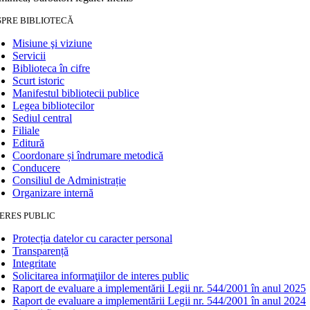
SPRE BIBLIOTECĂ
Misiune şi viziune
Servicii
Biblioteca în cifre
Scurt istoric
Manifestul bibliotecii publice
Legea bibliotecilor
Sediul central
Filiale
Editură
Coordonare și îndrumare metodică
Conducere
Consiliul de Administrație
Organizare internă
ERES PUBLIC
Protecția datelor cu caracter personal
Transparență
Integritate
Solicitarea informaţiilor de interes public
Raport de evaluare a implementării Legii nr. 544/2001 în anul 2025
Raport de evaluare a implementării Legii nr. 544/2001 în anul 2024