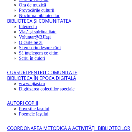
Ora de muzică
Provocările culturii
Nocturna bibliotecilor
BIBLIOTECA ŞI COMUNITATEA
Intersecţii
Viaţă şi spiritualitate
Voluntar@BJIaşi
O carte pe zi
Şi eu scriu despre cărţi
Să înţelegem ce citim
Scriu în culori
CURSURI PENTRU COMUNITATE
BIBLIOTECA ÎN EPOCA DIGITALĂ
www.bjiasi.ro
Digitizarea colecţiilor speciale
AUTORI COPIII
Poveştile Iaşului
Poemele Iaşului
COORDONAREA METODICĂ A ACTIVITĂŢII BIBLIOTECILOR