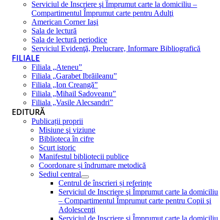
Serviciul de Inscriere şi Împrumut carte la domiciliu –
Compartimentul Împrumut carte pentru Adulţi
American Corner Iaşi
Sala de lectură
Sala de lectură periodice
Serviciul Evidenţă, Prelucrare, Informare Bibliografică
FILIALE
Filiala „Ateneu”
Filiala „Garabet Ibrăileanu”
Filiala „Ion Creangă”
Filiala „Mihail Sadoveanu”
Filiala „Vasile Alecsandri”
EDITURĂ
Publicații proprii
Misiune şi viziune
Biblioteca în cifre
Scurt istoric
Manifestul bibliotecii publice
Coordonare și îndrumare metodică
Sediul central
Centrul de înscrieri și referințe
Serviciul de Inscriere şi Împrumut carte la domiciliu
– Compartimentul Împrumut carte pentru Copii şi
Adolescenţi
Serviciul de Inscriere şi Împrumut carte la domiciliu