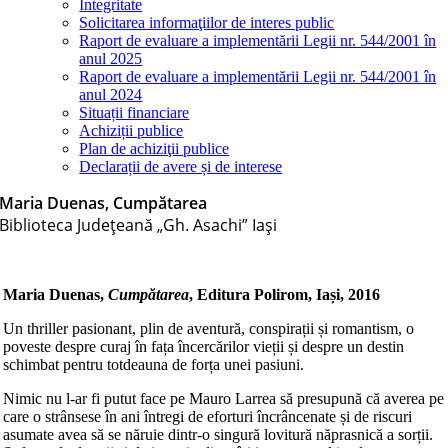
Integritate
Solicitarea informaţiilor de interes public
Raport de evaluare a implementării Legii nr. 544/2001 în
anul 2025
Raport de evaluare a implementării Legii nr. 544/2001 în
anul 2024
Situații financiare
Achiziții publice
Plan de achiziţii publice
Declarații de avere și de interese
Maria Duenas, Cumpătarea
Biblioteca Judeţeană „Gh. Asachi” Iaşi
Maria Duenas,
Cumpătarea
, Editura Polirom, Iași, 2016
Un thriller pasionant, plin de aventură, conspirații și romantism, o
poveste despre curaj în fața încercărilor vieții și despre un destin
schimbat pentru totdeauna de forța unei pasiuni.
Nimic nu l-ar fi putut face pe Mauro Larrea să presupună că averea pe
care o strânsese în ani întregi de eforturi încrâncenate și de riscuri
asumate avea să se năruie dintr-o singură lovitură năprasnică a sorții.