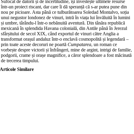
Sufocat de datorii și de incertitudine, își investește ultimele resurse
într-un proiect riscant, dar care îi dă speranță că s-ar putea pune din
nou pe picioare. Asta până ce tulburătoarea Soledad Montalvo, soția
unui negustor londonez de vinuri, intră în viața lui învăluită în lumini
și umbre, târându-l într-o nebănuită aventură. Din tânăra republică
mexicană în splendida Havana colonială, din Antile până în Jerezul
sfârșitului de secol XIX, când exportul de vinuri către Anglia a
transformat orașul andaluz într-o enclavă cosmopolită și legendară –
prin toate aceste decoruri ne poartă
Cumpatarea
, un roman ce
vorbește despre victorii și înfrângeri, mine de argint, intrigi de familie,
podgorii, crame și orașe magnifice, a căror splendoare a fost măcinată
de trecerea timpului.
Articole Similare