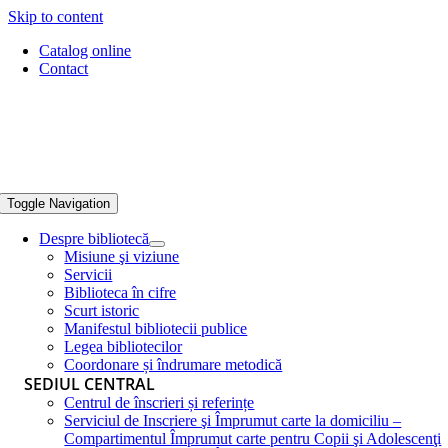
Skip to content
Catalog online
Contact
Toggle Navigation
Despre bibliotecă
Misiune şi viziune
Servicii
Biblioteca în cifre
Scurt istoric
Manifestul bibliotecii publice
Legea bibliotecilor
Coordonare și îndrumare metodică
SEDIUL CENTRAL
Centrul de înscrieri și referințe
Serviciul de Inscriere şi Împrumut carte la domiciliu –
Compartimentul Împrumut carte pentru Copii şi Adolescenţi