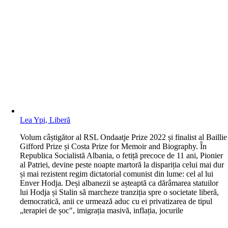
Lea Ypi, Liberă
V
olum câștigător al RSL Ondaatje Prize 2022 și finalist al Baillie
Gifford Prize și Costa Prize for Memoir and Biography. În
Republica Socialistă Albania, o fetiță precoce de 11 ani, Pionier
al Patriei, devine peste noapte martoră la dispariția celui mai dur
și mai rezistent regim dictatorial comunist din lume: cel al lui
Enver Hodja. Deși albanezii se așteaptă ca dărâmarea statuilor
lui Hodja și Stalin să marcheze tranziția spre o societate liberă,
democratică, anii ce urmează aduc cu ei privatizarea de tipul
„terapiei de șoc", imigrația masivă, inflația, jocurile