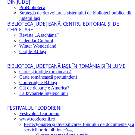
DIN JUDEŢ
ProBiblioteca
Strategia de dezvoltare a sistemului de biblioteci publice din
judeţul Iaşi
BIBLIOTECA JUDEŢEANĂ, CENTRU EDITORIAL ŞI DE
CERCETARE
Revista „Asachiana”
Calendar Cultural
Winter Wonderland
Cărţile BJ Iaşi
BIBLIOTECA JUDEŢEANĂ IAŞI, ÎN ROMÂNIA ŞI ÎN LUME
Carte şi tradiţie românească
Carte românească pretutindeni
Conferințele BJ Iași
Cât de departe e America?
La Izvoarele Înţelepciunii
FESTIVALUL TEODORENII
Festivalul Teodorenii
www.teodorenii.ro
Perfecţionarea şi diversificarea fondului de documente şi a
serviciilor de bibliotecă