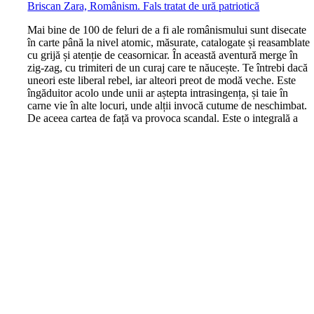
Briscan Zara, Românism. Fals tratat de ură patriotică
M
ai bine de 100 de feluri de a fi ale românismului sunt disecate
în carte până la nivel atomic, măsurate, catalogate și reasamblate
cu grijă și atenție de ceasornicar. În această aventură merge în
zig-zag, cu trimiteri de un curaj care te năucește. Te întrebi dacă
uneori este liberal rebel, iar alteori preot de modă veche. Este
îngăduitor acolo unde unii ar aștepta intrasingența, și taie în
carne vie în alte locuri, unde alții invocă cutume de neschimbat.
De aceea cartea de față va provoca scandal. Este o integrală a