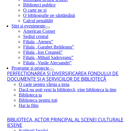
Biblioteci publice
O carte pe zi
O bibliografie pe săptămână
Calcul penalități
Ştiri şi evenimente
American Corner
Sediul central
Filiala „Ateneu”
Filiala „Garabet Ibrăileanu”
Filiala „Ion Creangă”
Filiala „Mihail Sadoveanu”
Filiala „Vasile Alecsandri”
Programe şi proiecte
PERFECŢIONAREA ŞI DIVERSIFICAREA FONDULUI DE
DOCUMENTE ŞI A SERVICIILOR DE BIBLIOTECĂ
O carte pentru vârsta a treia
Dacă nu poţi veni la bibliotecă, vine biblioteca la tine
Biblioteca ta
Biblioteca pentru toţi
Hai la film
BIBLIOTECA, ACTOR PRINCIPAL AL SCENEI CULTURALE
IEŞENE
Scriitorii Iaşului