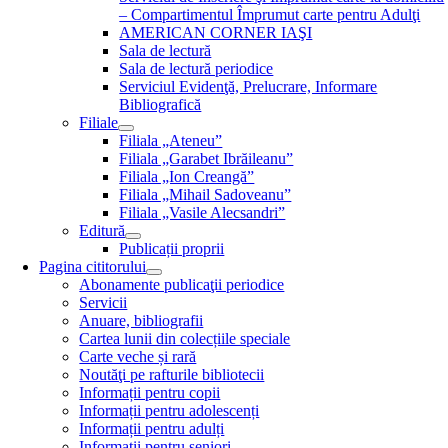
– Compartimentul Împrumut carte pentru Adulţi
AMERICAN CORNER IAŞI
Sala de lectură
Sala de lectură periodice
Serviciul Evidenţă, Prelucrare, Informare
Bibliografică
Filiale
Filiala „Ateneu”
Filiala „Garabet Ibrăileanu”
Filiala „Ion Creangă”
Filiala „Mihail Sadoveanu”
Filiala „Vasile Alecsandri”
Editură
Publicații proprii
Pagina cititorului
Abonamente publicaţii periodice
Servicii
Anuare, bibliografii
Cartea lunii din colecțiile speciale
Carte veche și rară
Noutăţi pe rafturile bibliotecii
Informații pentru copii
Informații pentru adolescenți
Informații pentru adulți
Informații pentru seniori