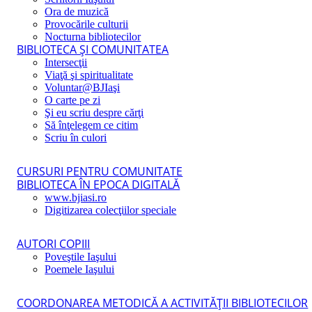
Ora de muzică
Provocările culturii
Nocturna bibliotecilor
BIBLIOTECA ŞI COMUNITATEA
Intersecţii
Viaţă şi spiritualitate
Voluntar@BJIaşi
O carte pe zi
Şi eu scriu despre cărţi
Să înţelegem ce citim
Scriu în culori
CURSURI PENTRU COMUNITATE
BIBLIOTECA ÎN EPOCA DIGITALĂ
www.bjiasi.ro
Digitizarea colecţiilor speciale
AUTORI COPIII
Poveştile Iaşului
Poemele Iaşului
COORDONAREA METODICĂ A ACTIVITĂŢII BIBLIOTECILOR