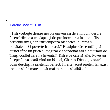
Edwina Wyaat, Tish
„Tish vorbește despre nevoia universală de a fi iubit, despre
încercările de a te adapta și despre încrederea în sine... Tish,
prietenul imaginar, întruchipează blândețea, durerea și
bunătatea... O poveste frumoasă." Readplus Ce se întâmplă
atunci când un prieten imaginar e abandonat sau e dat uitării de
însuși copilul care l-a inventat? Tish e pe cale să afle. Povestea
începe într-o seară când un băiețel, Charles Dimple, visează cu
ochii deschiși la prietenul perfect. Firește, acest prieten fantezist
trebuie să fie mare — cât mai mare —, să aibă colți —