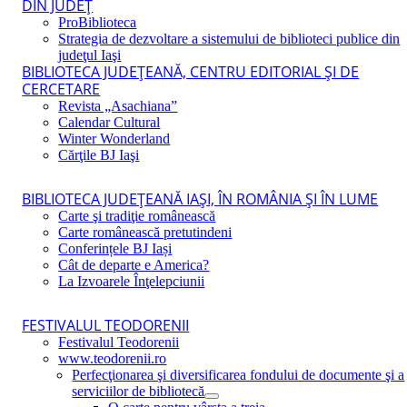
DIN JUDEŢ
ProBiblioteca
Strategia de dezvoltare a sistemului de biblioteci publice din
judeţul Iaşi
BIBLIOTECA JUDEŢEANĂ, CENTRU EDITORIAL ŞI DE
CERCETARE
Revista „Asachiana”
Calendar Cultural
Winter Wonderland
Cărţile BJ Iaşi
BIBLIOTECA JUDEŢEANĂ IAŞI, ÎN ROMÂNIA ŞI ÎN LUME
Carte şi tradiţie românească
Carte românească pretutindeni
Conferințele BJ Iași
Cât de departe e America?
La Izvoarele Înţelepciunii
FESTIVALUL TEODORENII
Festivalul Teodorenii
www.teodorenii.ro
Perfecţionarea şi diversificarea fondului de documente şi a
serviciilor de bibliotecă