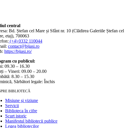
iul central
esa: Bd. Ștefan cel Mare și Sfânt nr. 10 (Clădirea Galeriile Ștefan cel
e, etaj), 700063
efon:
(+4) 0332 110044
ail:
contact@bjiasi.ro
b:
https://bjiasi.ro/
gram cu publicul:
i: 09.30 – 16.30
ți – Vineri: 09.00 – 20.00
bătă: 8.30 – 15.30
inică, Sărbători legale: Închis
SPRE BIBLIOTECĂ
Misiune şi viziune
Servicii
Biblioteca în cifre
Scurt istoric
Manifestul bibliotecii publice
Legea bibliotecilor