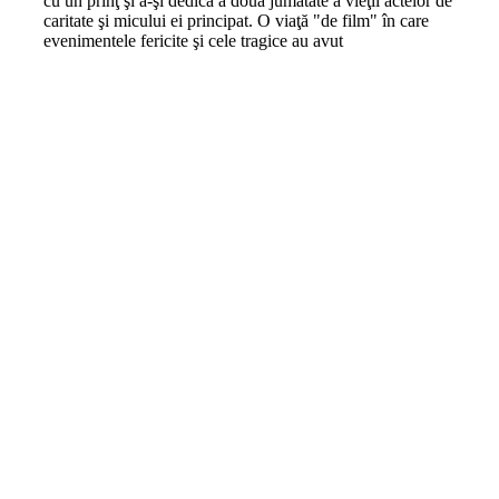
cu un prinţ şi a-şi dedica a doua jumătate a vieţii actelor de
caritate şi micului ei principat. O viaţă "de film" în care
evenimentele fericite şi cele tragice au avut