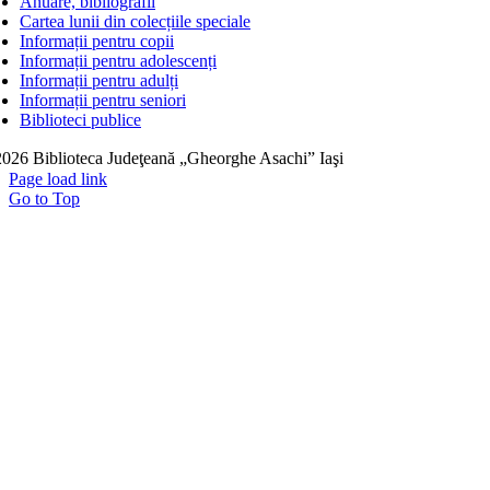
Anuare, bibliografii
Cartea lunii din colecțiile speciale
Informații pentru copii
Informații pentru adolescenți
Informații pentru adulți
Informații pentru seniori
Biblioteci publice
026 Biblioteca Judeţeană „Gheorghe Asachi” Iaşi
Page load link
Go to Top