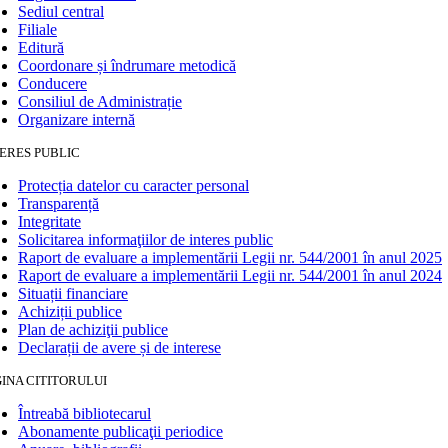
Sediul central
Filiale
Editură
Coordonare și îndrumare metodică
Conducere
Consiliul de Administrație
Organizare internă
ERES PUBLIC
Protecția datelor cu caracter personal
Transparență
Integritate
Solicitarea informaţiilor de interes public
Raport de evaluare a implementării Legii nr. 544/2001 în anul 2025
Raport de evaluare a implementării Legii nr. 544/2001 în anul 2024
Situații financiare
Achiziții publice
Plan de achiziţii publice
Declarații de avere și de interese
INA CITITORULUI
Întreabă bibliotecarul
Abonamente publicaţii periodice