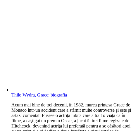
Thilo Wydra, Grace: biografia
A
cum mai bine de trei decenii, în 1982, murea prinţesa Grace de
Monaco într-un accident care a stârnit multe controverse şi este ş
astăzi comentat. Fusese o actriţă iubită care a trăit o viaţă ca în
filme, a câştigat un premiu Oscar, a jucat în trei filme regizate de
Hitchcock, devenind actriţa lui preferată pentru a se căsători apoi