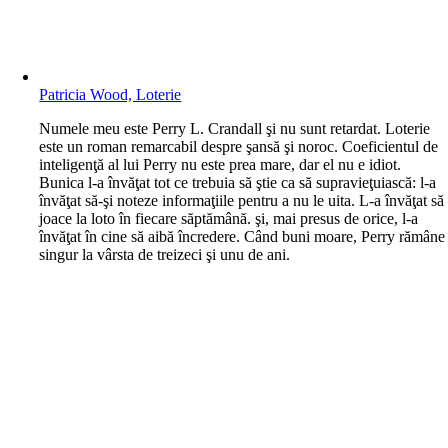
Patricia Wood, Loterie
N
umele meu este Perry L. Crandall şi nu sunt retardat. Loterie
este un roman remarcabil despre şansă şi noroc. Coeficientul de
inteligenţă al lui Perry nu este prea mare, dar el nu e idiot.
Bunica l-a învăţat tot ce trebuia să ştie ca să supravieţuiască: l-a
învăţat să-şi noteze informaţiile pentru a nu le uita. L-a învăţat să
joace la loto în fiecare săptămână. şi, mai presus de orice, l-a
învăţat în cine să aibă încredere. Când buni moare, Perry rămâne
singur la vârsta de treizeci şi unu de ani.