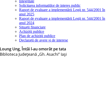
Integritate
Solicitarea informaţiilor de interes public
Raport de evaluare a implementării Legii nr. 544/2001 în
anul 2025
Raport de evaluare a implementării Legii nr. 544/2001 în
anul 2024
Situații financiare
Achiziții publice
Plan de achiziţii publice
Declarații de avere și de interese
Loung Ung, Întâi l-au omorât pe tata
Biblioteca Judeţeană „Gh. Asachi” Iaşi