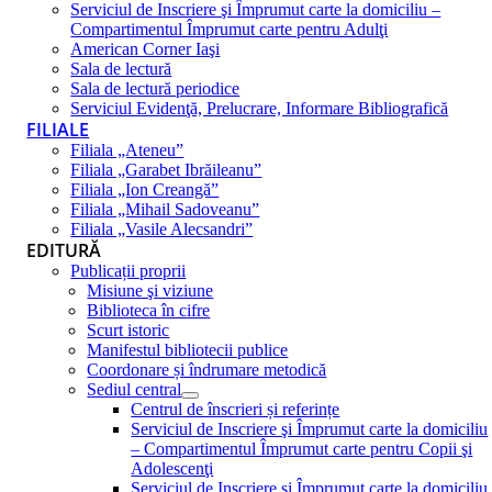
Serviciul de Inscriere şi Împrumut carte la domiciliu –
Compartimentul Împrumut carte pentru Adulţi
American Corner Iaşi
Sala de lectură
Sala de lectură periodice
Serviciul Evidenţă, Prelucrare, Informare Bibliografică
FILIALE
Filiala „Ateneu”
Filiala „Garabet Ibrăileanu”
Filiala „Ion Creangă”
Filiala „Mihail Sadoveanu”
Filiala „Vasile Alecsandri”
EDITURĂ
Publicații proprii
Misiune şi viziune
Biblioteca în cifre
Scurt istoric
Manifestul bibliotecii publice
Coordonare și îndrumare metodică
Sediul central
Centrul de înscrieri și referințe
Serviciul de Inscriere şi Împrumut carte la domiciliu
– Compartimentul Împrumut carte pentru Copii şi
Adolescenţi
Serviciul de Inscriere şi Împrumut carte la domiciliu