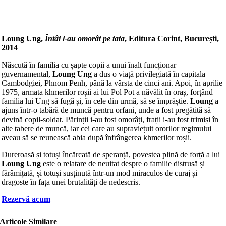
Loung Ung,
Întâi l-au omorât pe tata
, Editura Corint, București,
2014
Născută în familia cu șapte copii a unui înalt funcționar
guvernamental,
Loung Ung
a dus o viață privilegiată în capitala
Cambodgiei, Phnom Penh, până la vârsta de cinci ani. Apoi, în aprilie
1975, armata khmerilor roșii ai lui Pol Pot a năvălit în oraș, forțând
familia lui Ung să fugă și, în cele din urmă, să se împrăștie.
Loung
a
ajuns într-o tabără de muncă pentru orfani, unde a fost pregătită să
devină copil-soldat. Părinții i-au fost omorâți, frații i-au fost trimiși în
alte tabere de muncă, iar cei care au supraviețuit ororilor regimului
aveau să se reunească abia după înfrângerea khmerilor roșii.
Dureroasă și totuși încărcată de speranță, povestea plină de forță a lui
Loung Ung
este o relatare de neuitat despre o familie distrusă și
fărâmițată, și totuși susținută într-un mod miraculos de curaj și
dragoste în fața unei brutalități de nedescris.
Rezervă acum
Articole Similare