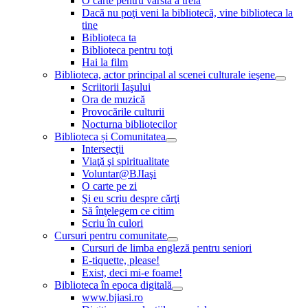
O carte pentru vârsta a treia
Dacă nu poţi veni la bibliotecă, vine biblioteca la
tine
Biblioteca ta
Biblioteca pentru toţi
Hai la film
Biblioteca, actor principal al scenei culturale ieşene
Scriitorii Iaşului
Ora de muzică
Provocările culturii
Nocturna bibliotecilor
Biblioteca și Comunitatea
Intersecţii
Viaţă şi spiritualitate
Voluntar@BJIaşi
O carte pe zi
Şi eu scriu despre cărţi
Să înţelegem ce citim
Scriu în culori
Cursuri pentru comunitate
Cursuri de limba engleză pentru seniori
E-tiquette, please!
Exist, deci mi-e foame!
Biblioteca în epoca digitală
www.bjiasi.ro