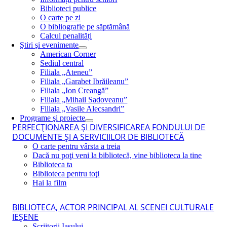
Biblioteci publice
O carte pe zi
O bibliografie pe săptămână
Calcul penalități
Ştiri şi evenimente
American Corner
Sediul central
Filiala „Ateneu”
Filiala „Garabet Ibrăileanu”
Filiala „Ion Creangă”
Filiala „Mihail Sadoveanu”
Filiala „Vasile Alecsandri”
Programe şi proiecte
PERFECŢIONAREA ŞI DIVERSIFICAREA FONDULUI DE
DOCUMENTE ŞI A SERVICIILOR DE BIBLIOTECĂ
O carte pentru vârsta a treia
Dacă nu poţi veni la bibliotecă, vine biblioteca la tine
Biblioteca ta
Biblioteca pentru toţi
Hai la film
BIBLIOTECA, ACTOR PRINCIPAL AL SCENEI CULTURALE
IEŞENE
Scriitorii Iaşului