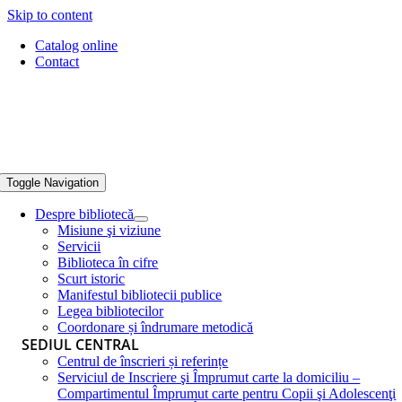
Skip to content
Catalog online
Contact
Toggle Navigation
Despre bibliotecă
Misiune şi viziune
Servicii
Biblioteca în cifre
Scurt istoric
Manifestul bibliotecii publice
Legea bibliotecilor
Coordonare și îndrumare metodică
SEDIUL CENTRAL
Centrul de înscrieri și referințe
Serviciul de Inscriere şi Împrumut carte la domiciliu –
Compartimentul Împrumut carte pentru Copii şi Adolescenţi