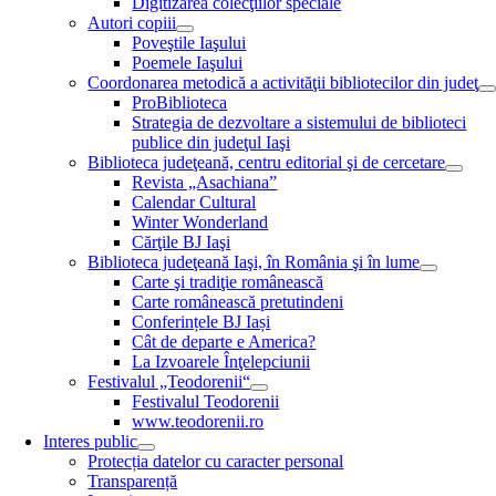
Digitizarea colecţiilor speciale
Autori copiii
Poveştile Iaşului
Poemele Iaşului
Coordonarea metodică a activităţii bibliotecilor din judeţ
ProBiblioteca
Strategia de dezvoltare a sistemului de biblioteci
publice din judeţul Iaşi
Biblioteca judeţeană, centru editorial şi de cercetare
Revista „Asachiana”
Calendar Cultural
Winter Wonderland
Cărţile BJ Iaşi
Biblioteca judeţeană Iaşi, în România şi în lume
Carte şi tradiţie românească
Carte românească pretutindeni
Conferințele BJ Iași
Cât de departe e America?
La Izvoarele Înţelepciunii
Festivalul „Teodorenii“
Festivalul Teodorenii
www.teodorenii.ro
Interes public
Protecția datelor cu caracter personal
Transparență