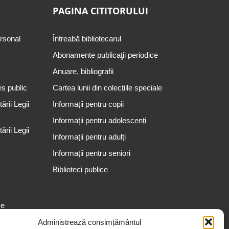
PAGINA CITITORULUI
ersonal
Întreabă bibliotecarul
Abonamente publicaţii periodice
Anuare, bibliografii
es public
Cartea lunii din colecțiile speciale
rii Legii
Informații pentru copii
Informații pentru adolescenți
rii Legii
Informații pentru adulți
Informații pentru seniori
Biblioteci publice
se
Administrează consimțământul