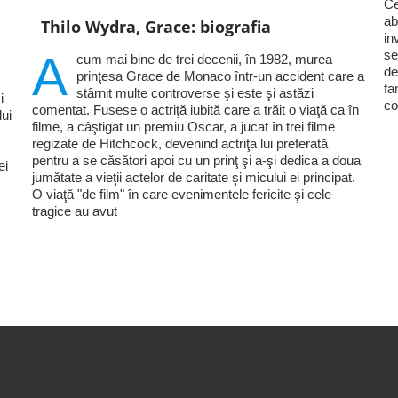
Ce
ab
Thilo Wydra, Grace: biografia
in
se
A
cum mai bine de trei decenii, în 1982, murea
de
prinţesa Grace de Monaco într-un accident care a
fa
stârnit multe controverse şi este şi astăzi
i
co
comentat. Fusese o actriţă iubită care a trăit o viaţă ca în
lui
filme, a câştigat un premiu Oscar, a jucat în trei filme
regizate de Hitchcock, devenind actriţa lui preferată
pentru a se căsători apoi cu un prinţ şi a-şi dedica a doua
ei
jumătate a vieţii actelor de caritate şi micului ei principat.
O viaţă "de film" în care evenimentele fericite şi cele
tragice au avut