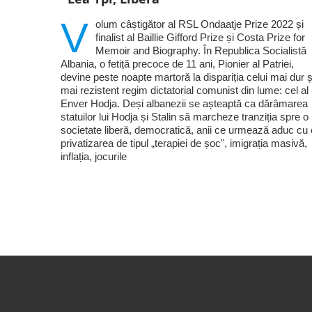
V
olum câștigător al RSL Ondaatje Prize 2022 și
finalist al Baillie Gifford Prize și Costa Prize for
Memoir and Biography. În Republica Socialistă
Albania, o fetiță precoce de 11 ani, Pionier al Patriei,
devine peste noapte martoră la dispariția celui mai dur ș
mai rezistent regim dictatorial comunist din lume: cel al 
Enver Hodja. Deși albanezii se așteaptă ca dărâmarea
statuilor lui Hodja și Stalin să marcheze tranziția spre o
societate liberă, democratică, anii ce urmează aduc cu 
privatizarea de tipul „terapiei de șoc", imigrația masivă,
inflația, jocurile