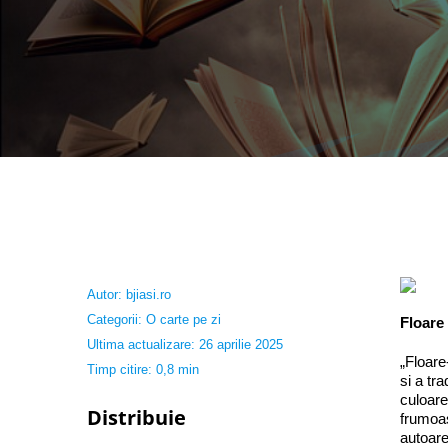
Autor:
bjiasi.ro
Categorii:
O carte pe zi
Floare
Ultima actualizare: 26 aprilie 2025
„Floare
Timp citire: 0,8 min
si a tr
culoare
Distribuie
frumoas
autoare