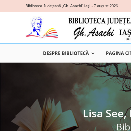
Skip
Biblioteca Judeţeană „Gh. Asachi” Iaşi - 7 august 2026
to
content
DESPRE BIBLIOTECĂ
PAGINA CI
Lisa See,
Bib