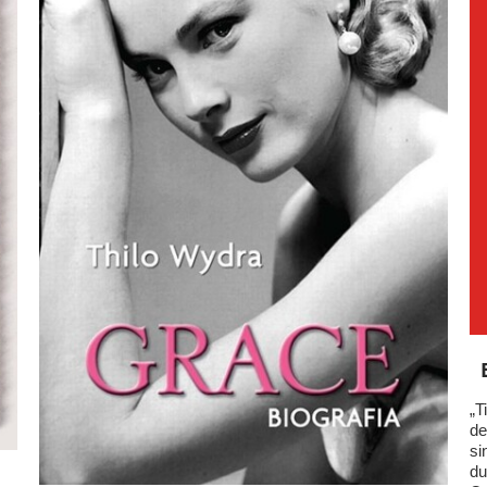
„T
de
si
du