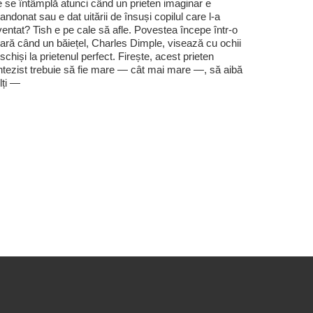
 se întâmplă atunci când un prieten imaginar e
andonat sau e dat uitării de însuși copilul care l-a
ventat? Tish e pe cale să afle. Povestea începe într-o
ară când un băiețel, Charles Dimple, visează cu ochii
schiși la prietenul perfect. Firește, acest prieten
ntezist trebuie să fie mare — cât mai mare —, să aibă
lți —