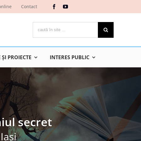
online
Contact
Cautare...
ŞI PROIECTE
INTERES PUBLIC
iul secret
Iaşi