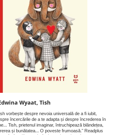
Edwina Wyaat, Tish
ish vorbește despre nevoia universală de a fi iubit,
spre încercările de a te adapta și despre încrederea în
ne... Tish, prietenul imaginar, întruchipează blândețea,
rerea și bunătatea... O poveste frumoasă." Readplus