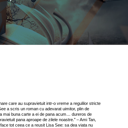
5
re care au supravietuit intr-o vreme a regulilor stricte
sa See a scris un roman cu adevarat uimitor, plin de
s cea mai buna carte a ei de pana acum… dureros de
avietuit pana aproape de zilele noastre.” – Ami Tan,
ace tot ceea ce a reusit Lisa See: sa dea viata nu