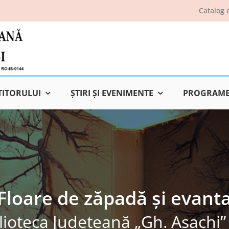
Catalog 
TITORULUI
ŞTIRI ŞI EVENIMENTE
PROGRAME 
 Floare de zăpadă și evanta
lioteca Judeţeană „Gh. Asachi” 