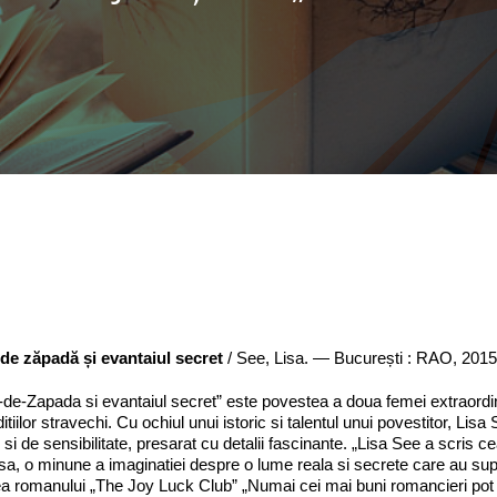
 de zăpadă și evantaiul secret
/ See, Lisa. — București : RAO, 201
-de-Zapada si evantaiul secret” este povestea a doua femei extraordina
aditiilor stravechi. Cu ochiul unui istoric si talentul unui povestitor, Li
 si de sensibilitate, presarat cu detalii fascinante. „Lisa See a scri
a, o minune a imaginatiei despre o lume reala si secrete care au supr
a romanului „The Joy Luck Club” „Numai cei mai buni romancieri pot f