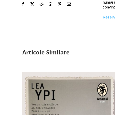
numai u
conving
Rezer
Articole Similare