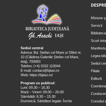
DESPRE
Misiune ş
Servicii
Biblioteca
Scurt isto
Sediul central
Manifestul
Adresa: Bd. Ștefan cel Mare și Sfânt nr.
Legea bibl
10 (Clădirea Galeriile Ștefan cel Mare,
etaj), 700063
Sediul cen
Telefon:
(+4) 0332 110044
E-mail:
contact@bjiasi.ro
Filiale
Web:
https://bjiasi.ro/
Editură
Program cu publicul:
Coordona
Luni: 09.30 – 16.30
Marți – Vineri: 09.00 – 20.00
Conduce
Sâmbătă: 8.30 – 15.30
Duminică, Sărbători legale: Închis
Consiliul 