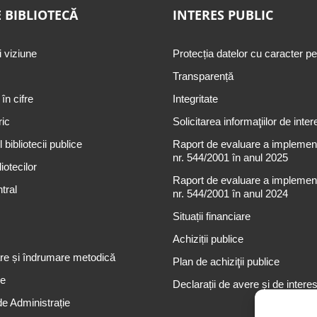
 BIBLIOTECĂ
INTERES PUBLIC
i viziune
Protecția datelor cu caracter p
Transparență
 în cifre
Integritate
ric
Solicitarea informaţiilor de inter
 bibliotecii publice
Raport de evaluare a implementă
nr. 544/2001 în anul 2025
iotecilor
Raport de evaluare a implementă
tral
nr. 544/2001 în anul 2024
Situații financiare
Achiziții publice
re și îndrumare metodică
Plan de achiziţii publice
re
Declarații de avere și de intere
de Administrație