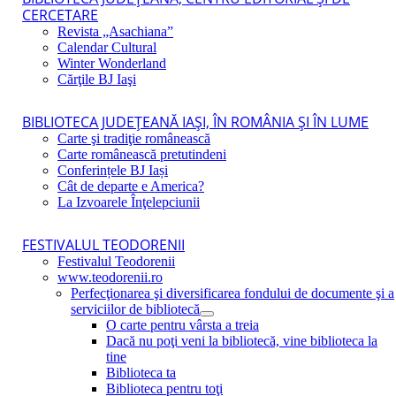
CERCETARE
Revista „Asachiana”
Calendar Cultural
Winter Wonderland
Cărţile BJ Iaşi
BIBLIOTECA JUDEŢEANĂ IAŞI, ÎN ROMÂNIA ŞI ÎN LUME
Carte şi tradiţie românească
Carte românească pretutindeni
Conferințele BJ Iași
Cât de departe e America?
La Izvoarele Înţelepciunii
FESTIVALUL TEODORENII
Festivalul Teodorenii
www.teodorenii.ro
Perfecţionarea şi diversificarea fondului de documente şi a
serviciilor de bibliotecă
O carte pentru vârsta a treia
Dacă nu poţi veni la bibliotecă, vine biblioteca la
tine
Biblioteca ta
Biblioteca pentru toţi