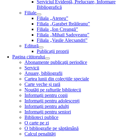
Serviciul Evidenţă, Prelucrare, Informare
Bibliografică
Filiale
Filiala „Ateneu”
Filiala „Garabet Ibrăileanu”
Filiala „Ion Creangă”
Filiala „Mihail Sadoveanu”
Filiala „Vasile Alecsandri”
Editură
Publicații proprii
Pagina cititorului
Abonamente publicaţii periodice
Servicii
Anuare, bibliografii
Cartea lunii din colecțiile speciale
Carte veche și rară
Noutăţi pe rafturile bibliotecii
Informații pentru copii
Informații pentru adolescenți
Informații pentru adulți
Informații pentru seniori
Biblioteci publice
O carte pe zi
O bibliografie pe săptămână
Calcul penalități