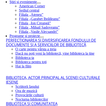
Ştiri şi evenimente
American Corner
Sediul central
Filiala „Ateneu”
Filiala „Garabet Ibrăileanu”
Filiala „Ion Creangă”
Filiala „Mihail Sadoveanu”
Filiala „Vasile Alecsandri”
Programe şi proiecte
PERFECŢIONAREA ŞI DIVERSIFICAREA FONDULUI DE
DOCUMENTE ŞI A SERVICIILOR DE BIBLIOTECĂ
O carte pentru vârsta a treia
Dacă nu poţi veni la bibliotecă, vine biblioteca la tine
Biblioteca ta
Biblioteca pentru toţi
Hai la film
BIBLIOTECA, ACTOR PRINCIPAL AL SCENEI CULTURALE
IEŞENE
Scriitorii Iaşului
Ora de muzică
Provocările culturii
Nocturna bibliotecilor
BIBLIOTECA ŞI COMUNITATEA