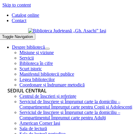
Skip to content
Catalog online
Contact
Toggle Navigation
Despre bibliotecă
Misiune şi viziune
Servicii
Biblioteca în cifre
Scurt istoric
Manifestul bibliotecii publice
Legea bibliotecilor
Coordonare și îndrumare metodică
SEDIUL CENTRAL
Centrul de înscrieri și referințe
Serviciul de Inscriere şi Împrumut carte la domiciliu –
Compartimentul Împrumut carte pentru Copii şi Adolescenţi
Serviciul de Inscriere şi Împrumut carte la domiciliu –
Compartimentul Împrumut carte pentru Adulţi
American Corner Iaşi
Sala de lectură
Sala de lectură periodice