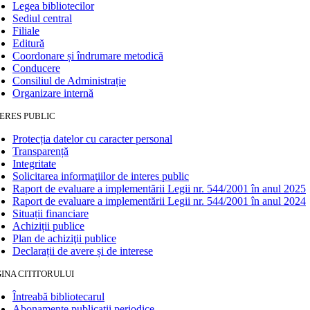
Legea bibliotecilor
Sediul central
Filiale
Editură
Coordonare și îndrumare metodică
Conducere
Consiliul de Administrație
Organizare internă
ERES PUBLIC
Protecția datelor cu caracter personal
Transparență
Integritate
Solicitarea informaţiilor de interes public
Raport de evaluare a implementării Legii nr. 544/2001 în anul 2025
Raport de evaluare a implementării Legii nr. 544/2001 în anul 2024
Situații financiare
Achiziții publice
Plan de achiziţii publice
Declarații de avere și de interese
INA CITITORULUI
Întreabă bibliotecarul
Abonamente publicaţii periodice