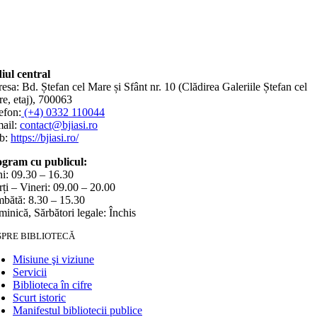
iul central
esa: Bd. Ștefan cel Mare și Sfânt nr. 10 (Clădirea Galeriile Ștefan cel
e, etaj), 700063
efon:
(+4) 0332 110044
ail:
contact@bjiasi.ro
b:
https://bjiasi.ro/
gram cu publicul:
i: 09.30 – 16.30
ți – Vineri: 09.00 – 20.00
bătă: 8.30 – 15.30
inică, Sărbători legale: Închis
SPRE BIBLIOTECĂ
Misiune şi viziune
Servicii
Biblioteca în cifre
Scurt istoric
Manifestul bibliotecii publice