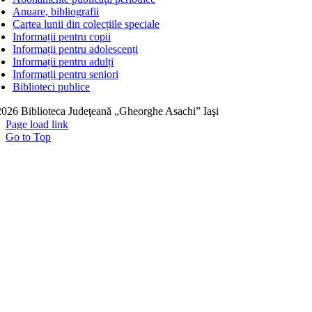
Anuare, bibliografii
Cartea lunii din colecțiile speciale
Informații pentru copii
Informații pentru adolescenți
Informații pentru adulți
Informații pentru seniori
Biblioteci publice
026 Biblioteca Judeţeană „Gheorghe Asachi” Iaşi
Page load link
Go to Top