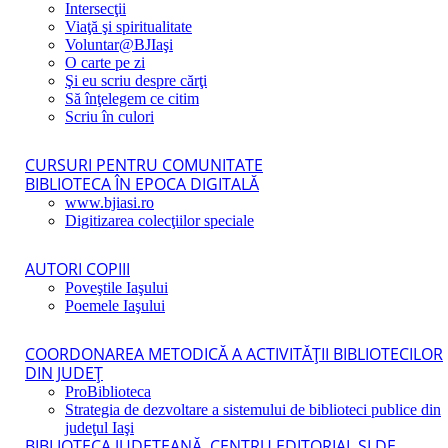
Intersecţii
Viaţă şi spiritualitate
Voluntar@BJIaşi
O carte pe zi
Şi eu scriu despre cărţi
Să înţelegem ce citim
Scriu în culori
CURSURI PENTRU COMUNITATE
BIBLIOTECA ÎN EPOCA DIGITALĂ
www.bjiasi.ro
Digitizarea colecţiilor speciale
AUTORI COPIII
Poveştile Iaşului
Poemele Iaşului
COORDONAREA METODICĂ A ACTIVITĂŢII BIBLIOTECILOR
DIN JUDEŢ
ProBiblioteca
Strategia de dezvoltare a sistemului de biblioteci publice din
judeţul Iaşi
BIBLIOTECA JUDEŢEANĂ, CENTRU EDITORIAL ŞI DE