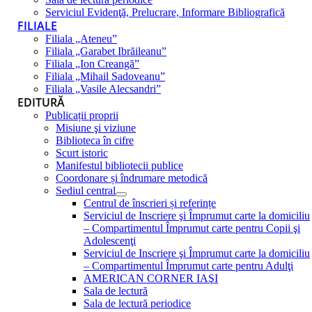
Serviciul Evidenţă, Prelucrare, Informare Bibliografică
FILIALE
Filiala „Ateneu”
Filiala „Garabet Ibrăileanu”
Filiala „Ion Creangă”
Filiala „Mihail Sadoveanu”
Filiala „Vasile Alecsandri”
EDITURĂ
Publicații proprii
Misiune şi viziune
Biblioteca în cifre
Scurt istoric
Manifestul bibliotecii publice
Coordonare și îndrumare metodică
Sediul central
Centrul de înscrieri și referințe
Serviciul de Inscriere şi Împrumut carte la domiciliu
– Compartimentul Împrumut carte pentru Copii şi
Adolescenţi
Serviciul de Inscriere şi Împrumut carte la domiciliu
– Compartimentul Împrumut carte pentru Adulţi
AMERICAN CORNER IAŞI
Sala de lectură
Sala de lectură periodice