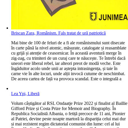
Briscan Zara, Românism. Fals tratat de ură patriotică
M
ai bine de 100 de feluri de a fi ale românismului sunt disecate
în carte până la nivel atomic, măsurate, catalogate și reasamblate
cu grijă și atenție de ceasornicar. În această aventură merge în
zig-zag, cu trimiteri de un curaj care te năucește. Te întrebi dacă
uneori este liberal rebel, iar alteori preot de modă veche. Este
îngăduitor acolo unde unii ar aștepta intrasingența, și taie în
carne vie în alte locuri, unde alții invocă cutume de neschimbat.
De aceea cartea de față va provoca scandal. Este o integrală a
Lea Ypi, Liberă
V
olum câștigător al RSL Ondaatje Prize 2022 și finalist al Baillie
Gifford Prize și Costa Prize for Memoir and Biography. În
Republica Socialistă Albania, o fetiță precoce de 11 ani, Pionier
al Patriei, devine peste noapte martoră la dispariția celui mai dur
și mai rezistent regim dictatorial comunist din lume: cel al lui