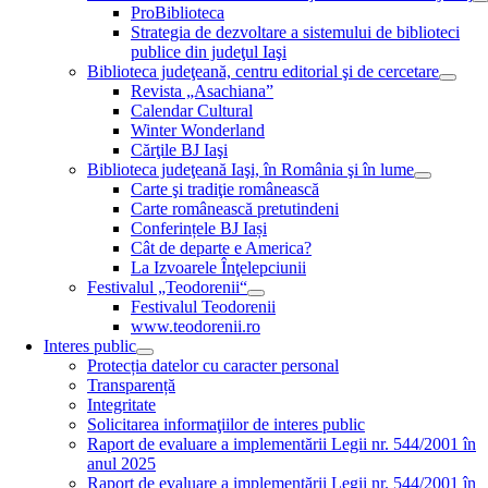
ProBiblioteca
Strategia de dezvoltare a sistemului de biblioteci
publice din judeţul Iaşi
Biblioteca judeţeană, centru editorial şi de cercetare
Revista „Asachiana”
Calendar Cultural
Winter Wonderland
Cărţile BJ Iaşi
Biblioteca judeţeană Iaşi, în România şi în lume
Carte şi tradiţie românească
Carte românească pretutindeni
Conferințele BJ Iași
Cât de departe e America?
La Izvoarele Înţelepciunii
Festivalul „Teodorenii“
Festivalul Teodorenii
www.teodorenii.ro
Interes public
Protecția datelor cu caracter personal
Transparență
Integritate
Solicitarea informaţiilor de interes public
Raport de evaluare a implementării Legii nr. 544/2001 în
anul 2025
Raport de evaluare a implementării Legii nr. 544/2001 în