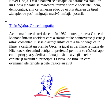
Enver Hodja. Deși albanezii se așteaptă ca dărâmarea statuilor
lui Hodja și Stalin să marcheze tranziția spre o societate liberă,
democratică, anii ce urmează aduc cu ei privatizarea de tipul
„terapiei de șoc", imigrația masivă, inflația, jocurile
Thilo Wydra, Grace: biografia
A
cum mai bine de trei decenii, în 1982, murea prinţesa Grace de
Monaco într-un accident care a stârnit multe controverse şi este ş
astăzi comentat. Fusese o actriţă iubită care a trăit o viaţă ca în
filme, a câştigat un premiu Oscar, a jucat în trei filme regizate de
Hitchcock, devenind actriţa lui preferată pentru a se căsători apoi
cu un prinţ şi a-şi dedica a doua jumătate a vieţii actelor de
caritate şi micului ei principat. O viaţă "de film" în care
evenimentele fericite şi cele tragice au avut