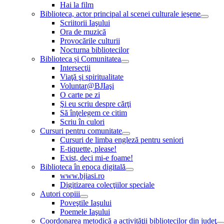
Hai la film
Biblioteca, actor principal al scenei culturale ieşene
Scriitorii Iaşului
Ora de muzică
Provocările culturii
Nocturna bibliotecilor
Biblioteca și Comunitatea
Intersecţii
Viaţă şi spiritualitate
Voluntar@BJIaşi
O carte pe zi
Şi eu scriu despre cărţi
Să înţelegem ce citim
Scriu în culori
Cursuri pentru comunitate
Cursuri de limba engleză pentru seniori
E-tiquette, please!
Exist, deci mi-e foame!
Biblioteca în epoca digitală
www.bjiasi.ro
Digitizarea colecţiilor speciale
Autori copiii
Poveştile Iaşului
Poemele Iaşului
Coordonarea metodică a activităţii bibliotecilor din judeţ