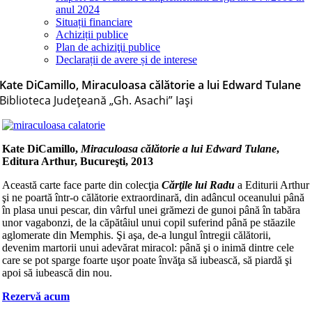
anul 2024
Situații financiare
Achiziții publice
Plan de achiziţii publice
Declarații de avere și de interese
Kate DiCamillo, Miraculoasa călătorie a lui Edward Tulane
Biblioteca Judeţeană „Gh. Asachi” Iaşi
Kate DiCamillo,
Miraculoasa călătorie a lui Edward Tulane
,
Editura Arthur, Bucureşti, 2013
Această carte face parte din colecţia
Cărţile lui Radu
a Editurii Arthur
şi ne poartă într-o călătorie extraordinară, din adâncul oceanului până
în plasa unui pescar, din vârful unei grămezi de gunoi până în tabăra
unor vagabonzi, de la căpătâiul unui copil suferind până pe stăazile
aglomerate din Memphis. Şi aşa, de-a lungul întregii călătorii,
devenim martorii unui adevărat miracol: până şi o inimă dintre cele
care se pot sparge foarte uşor poate învăţa să iubească, să piardă şi
apoi să iubească din nou.
Rezervă acum