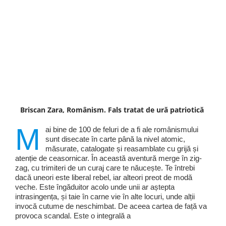
Briscan Zara, Românism. Fals tratat de ură patriotică
M
ai bine de 100 de feluri de a fi ale românismului
sunt disecate în carte până la nivel atomic,
măsurate, catalogate și reasamblate cu grijă și
atenție de ceasornicar. În această aventură merge în zig-
zag, cu trimiteri de un curaj care te năucește. Te întrebi
dacă uneori este liberal rebel, iar alteori preot de modă
veche. Este îngăduitor acolo unde unii ar aștepta
intrasingența, și taie în carne vie în alte locuri, unde alții
invocă cutume de neschimbat. De aceea cartea de față va
provoca scandal. Este o integrală a