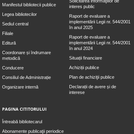
Solicitarea informaţiilor de
Manifestul bibliotecii publice
interes public
Legea bibliotecilor
Raport de evaluare a
implementării Legii nr. 544/2001
Sediul central
în anul 2025
Filiale
Raport de evaluare a
implementării Legii nr. 544/2001
Editură
în anul 2024
Coordonare și îndrumare
Situații financiare
metodică
Achiziții publice
Conducere
Plan de achiziţii publice
Consiliul de Administrație
Declarații de avere și de
Organizare internă
interese
PAGINA CITITORULUI
Întreabă bibliotecarul
Abonamente publicaţii periodice