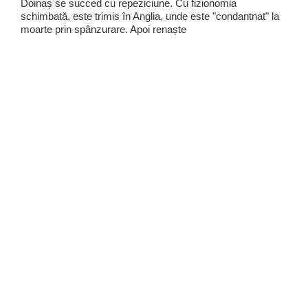
Doinaș se succed cu repeziciune. Cu fizionomia
schimbată, este trimis în Anglia, unde este "condantnat" la
moarte prin spânzurare. Apoi renaște