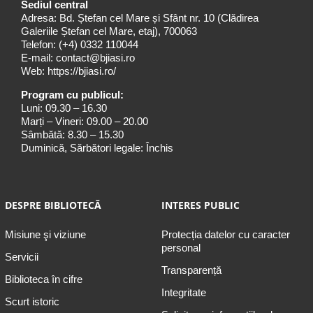
Sediul central
Adresa: Bd. Ștefan cel Mare și Sfânt nr. 10 (Clădirea
Galeriile Ștefan cel Mare, etaj), 700063
Telefon:
(+4) 0332 110044
E-mail:
contact@bjiasi.ro
Web:
https://bjiasi.ro/
Program cu publicul:
Luni: 09.30 – 16.30
Marți – Vineri: 09.00 – 20.00
Sâmbătă: 8.30 – 15.30
Duminică, Sărbători legale: Închis
DESPRE BIBLIOTECĂ
INTERES PUBLIC
Misiune şi viziune
Protecția datelor cu caracter
personal
Servicii
Transparență
Biblioteca în cifre
Integritate
Scurt istoric