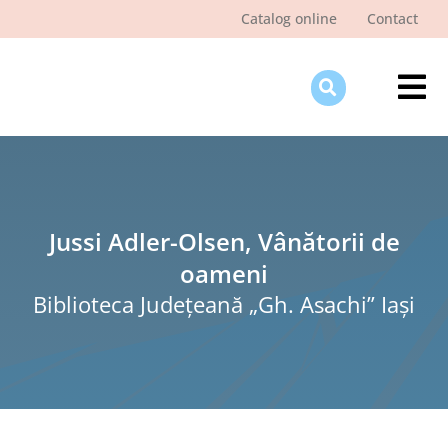
Skip
Catalog online
Contact
to
content
Tog
Nav
Des
Pagi
Şti
Jussi Adler-Olsen, Vânătorii de
oameni
Pro
Biblioteca Judeţeană „Gh. Asachi” Iaşi
Int