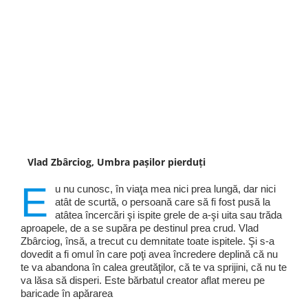
Vlad Zbârciog, Umbra pașilor pierduți
E
u nu cunosc, în viaţa mea nici prea lungă, dar nici
atât de scurtă, o persoană care să fi fost pusă la
atâtea încercări şi ispite grele de a-şi uita sau trăda
aproapele, de a se supăra pe destinul prea crud. Vlad
Zbârciog, însă, a trecut cu demnitate toate ispitele. Şi s-a
dovedit a fi omul în care poţi avea încredere deplină că nu
te va abandona în calea greutăţilor, că te va sprijini, că nu te
va lăsa să disperi. Este bărbatul creator aflat mereu pe
baricade în apărarea