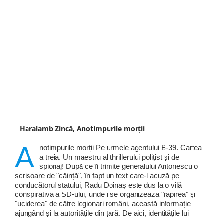
Haralamb Zincă, Anotimpurile morții
A
notimpurile morții Pe urmele agentului B-39. Cartea
a treia. Un maestru al thrillerului polițist și de
spionaj! După ce îi trimite generalului Antonescu o
scrisoare de "căință", în fapt un text care-l acuză pe
conducătorul statului, Radu Doinaș este dus la o vilă
conspirativă a SD-ului, unde i se organizează "răpirea" și
"uciderea" de către legionari români, această informație
ajungând și la autoritățile din țară. De aici, identitățile lui