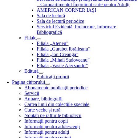
– Compartimentul Împrumut carte pentru Adulţi
AMERICAN CORNER IAŞI
Sala de lectură
Sala de lectură periodice
Serviciul Evidenţă, Prelucrare, Informare
Bibliografică
Filiale
Filiala „Ateneu”
Filiala „Garabet Ibrăileanu”
Filiala „Ion Creangă”
Filiala „Mihail Sadoveanu”
Filiala „Vasile Alecsandri”
Editură
Publicații proprii
Pagina cititorului
Abonamente publicaţii periodice
Servicii
Anuare, bibliografii
Cartea lunii din colecțiile speciale
Carte veche și rară
Noutăţi pe rafturile bibliotecii
Informații pentru copii
Informații pentru adolescenți
Informații pentru adulți
Informații pentru seniori