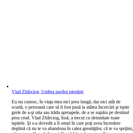
Vlad Zbârciog, Umbra pașilor pierduți
E
u nu cunosc, în viaţa mea nici prea lungă, dar nici atât de
scurtă, o persoană care să fi fost pusă la atâtea încercări şi ispite
grele de a-şi uita sau trăda aproapele, de a se supăra pe destinul
prea crud. Vlad Zbârciog, însă, a trecut cu demnitate toate
ispitele. Şi s-a dovedit a fi omul în care poţi avea încredere
deplină că nu te va abandona în calea greutăţilor, că te va sprijini