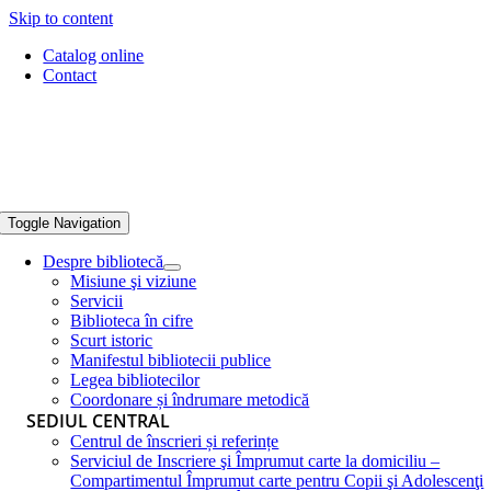
Skip to content
Catalog online
Contact
Toggle Navigation
Despre bibliotecă
Misiune şi viziune
Servicii
Biblioteca în cifre
Scurt istoric
Manifestul bibliotecii publice
Legea bibliotecilor
Coordonare și îndrumare metodică
SEDIUL CENTRAL
Centrul de înscrieri și referințe
Serviciul de Inscriere şi Împrumut carte la domiciliu –
Compartimentul Împrumut carte pentru Copii şi Adolescenţi