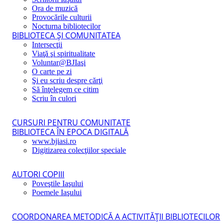
Ora de muzică
Provocările culturii
Nocturna bibliotecilor
BIBLIOTECA ŞI COMUNITATEA
Intersecţii
Viaţă şi spiritualitate
Voluntar@BJIaşi
O carte pe zi
Şi eu scriu despre cărţi
Să înţelegem ce citim
Scriu în culori
CURSURI PENTRU COMUNITATE
BIBLIOTECA ÎN EPOCA DIGITALĂ
www.bjiasi.ro
Digitizarea colecţiilor speciale
AUTORI COPIII
Poveştile Iaşului
Poemele Iaşului
COORDONAREA METODICĂ A ACTIVITĂŢII BIBLIOTECILOR