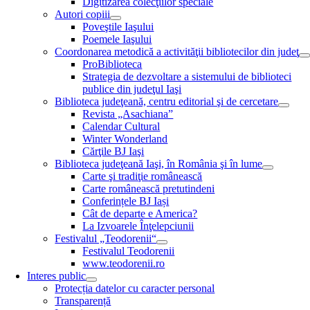
Digitizarea colecţiilor speciale
Autori copiii
Poveştile Iaşului
Poemele Iaşului
Coordonarea metodică a activităţii bibliotecilor din judeţ
ProBiblioteca
Strategia de dezvoltare a sistemului de biblioteci
publice din judeţul Iaşi
Biblioteca judeţeană, centru editorial şi de cercetare
Revista „Asachiana”
Calendar Cultural
Winter Wonderland
Cărţile BJ Iaşi
Biblioteca judeţeană Iaşi, în România şi în lume
Carte şi tradiţie românească
Carte românească pretutindeni
Conferințele BJ Iași
Cât de departe e America?
La Izvoarele Înţelepciunii
Festivalul „Teodorenii“
Festivalul Teodorenii
www.teodorenii.ro
Interes public
Protecția datelor cu caracter personal
Transparență