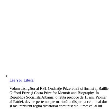
Lea Ypi, Liberă
V
olum câștigător al RSL Ondaatje Prize 2022 și finalist al Baillie
Gifford Prize și Costa Prize for Memoir and Biography. În
Republica Socialistă Albania, o fetiță precoce de 11 ani, Pionier
al Patriei, devine peste noapte martoră la dispariția celui mai dur
și mai rezistent regim dictatorial comunist din lume: cel al lui