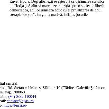
Enver Hodja. Deși albanezii se așteaptă ca dărâmarea statuilor
lui Hodja și Stalin să marcheze tranziția spre o societate liberă,
democratică, anii ce urmează aduc cu ei privatizarea de tipul
„terapiei de șoc", imigrația masivă, inflația, jocurile
iul central
esa: Bd. Ștefan cel Mare și Sfânt nr. 10 (Clădirea Galeriile Ștefan cel
e, etaj), 700063
efon:
(+4) 0332 110044
ail:
contact@bjiasi.ro
b:
https://bjiasi.ro/