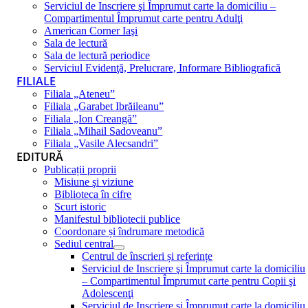
Serviciul de Inscriere şi Împrumut carte la domiciliu –
Compartimentul Împrumut carte pentru Adulţi
American Corner Iaşi
Sala de lectură
Sala de lectură periodice
Serviciul Evidenţă, Prelucrare, Informare Bibliografică
FILIALE
Filiala „Ateneu”
Filiala „Garabet Ibrăileanu”
Filiala „Ion Creangă”
Filiala „Mihail Sadoveanu”
Filiala „Vasile Alecsandri”
EDITURĂ
Publicații proprii
Misiune şi viziune
Biblioteca în cifre
Scurt istoric
Manifestul bibliotecii publice
Coordonare și îndrumare metodică
Sediul central
Centrul de înscrieri și referințe
Serviciul de Inscriere şi Împrumut carte la domiciliu
– Compartimentul Împrumut carte pentru Copii şi
Adolescenţi
Serviciul de Inscriere şi Împrumut carte la domiciliu