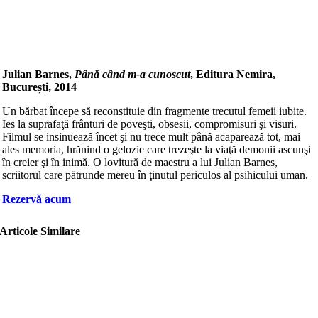
Julian Barnes,
Până când m-a cunoscut
, Editura Nemira,
București, 2014
Un bărbat începe să reconstituie din fragmente trecutul femeii iubite.
Ies la suprafaţă frânturi de poveşti, obsesii, compromisuri şi visuri.
Filmul se insinuează încet şi nu trece mult până acaparează tot, mai
ales memoria, hrănind o gelozie care trezeşte la viaţă demonii ascunşi
în creier şi în inimă. O lovitură de maestru a lui Julian Barnes,
scriitorul care pătrunde mereu în ţinutul periculos al psihicului uman.
Rezervă acum
Articole Similare