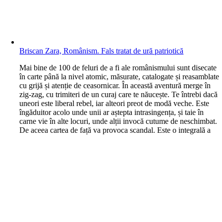
Briscan Zara, Românism. Fals tratat de ură patriotică
M
ai bine de 100 de feluri de a fi ale românismului sunt disecate
în carte până la nivel atomic, măsurate, catalogate și reasamblate
cu grijă și atenție de ceasornicar. În această aventură merge în
zig-zag, cu trimiteri de un curaj care te năucește. Te întrebi dacă
uneori este liberal rebel, iar alteori preot de modă veche. Este
îngăduitor acolo unde unii ar aștepta intrasingența, și taie în
carne vie în alte locuri, unde alții invocă cutume de neschimbat.
De aceea cartea de față va provoca scandal. Este o integrală a