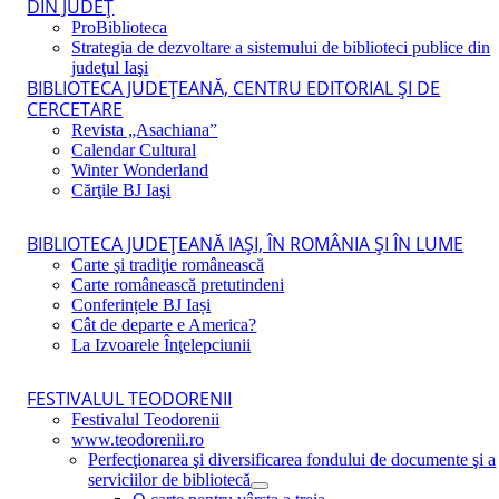
DIN JUDEŢ
ProBiblioteca
Strategia de dezvoltare a sistemului de biblioteci publice din
judeţul Iaşi
BIBLIOTECA JUDEŢEANĂ, CENTRU EDITORIAL ŞI DE
CERCETARE
Revista „Asachiana”
Calendar Cultural
Winter Wonderland
Cărţile BJ Iaşi
BIBLIOTECA JUDEŢEANĂ IAŞI, ÎN ROMÂNIA ŞI ÎN LUME
Carte şi tradiţie românească
Carte românească pretutindeni
Conferințele BJ Iași
Cât de departe e America?
La Izvoarele Înţelepciunii
FESTIVALUL TEODORENII
Festivalul Teodorenii
www.teodorenii.ro
Perfecţionarea şi diversificarea fondului de documente şi a
serviciilor de bibliotecă