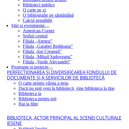
Biblioteci publice
O carte pe zi
O bibliografie pe săptămână
Calcul penalități
Ştiri şi evenimente
American Corner
Sediul central
Filiala „Ateneu”
Filiala „Garabet Ibrăileanu”
Filiala „Ion Creangă”
Filiala „Mihail Sadoveanu”
Filiala „Vasile Alecsandri”
Programe şi proiecte
PERFECŢIONAREA ŞI DIVERSIFICAREA FONDULUI DE
DOCUMENTE ŞI A SERVICIILOR DE BIBLIOTECĂ
O carte pentru vârsta a treia
Dacă nu poţi veni la bibliotecă, vine biblioteca la tine
Biblioteca ta
Biblioteca pentru toţi
Hai la film
BIBLIOTECA, ACTOR PRINCIPAL AL SCENEI CULTURALE
IEŞENE
Scriitorii Iaşului