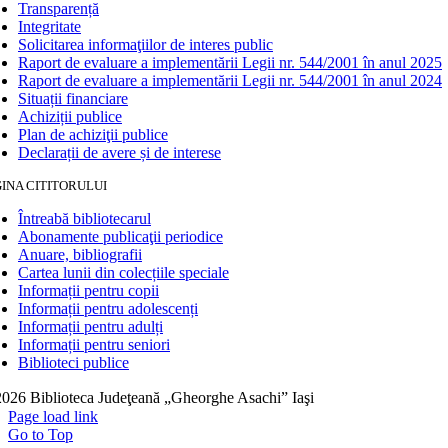
Transparență
Integritate
Solicitarea informaţiilor de interes public
Raport de evaluare a implementării Legii nr. 544/2001 în anul 2025
Raport de evaluare a implementării Legii nr. 544/2001 în anul 2024
Situații financiare
Achiziții publice
Plan de achiziţii publice
Declarații de avere și de interese
INA CITITORULUI
Întreabă bibliotecarul
Abonamente publicaţii periodice
Anuare, bibliografii
Cartea lunii din colecțiile speciale
Informații pentru copii
Informații pentru adolescenți
Informații pentru adulți
Informații pentru seniori
Biblioteci publice
026 Biblioteca Judeţeană „Gheorghe Asachi” Iaşi
Page load link
Go to Top