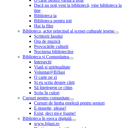
O carte pentru vârsta a treia
Dacă nu poţi veni la bibliotecă, vine biblioteca la
tine
Biblioteca ta
Biblioteca pentru toţi
Hai la film
Biblioteca, actor principal al scenei culturale ieşene
Scriitorii Iaşului
Ora de muzică
Provocările culturii
Nocturna bibliotecilor
Biblioteca și Comunitatea
Intersecţii
Viaţă şi spiritualitate
Voluntar@BJIaşi
O carte pe zi
Şi eu scriu despre cărţi
Să înţelegem ce citim
Scriu în culori
Cursuri pentru comunitate
Cursuri de limba engleză pentru seniori
E-tiquette, please!
Exist, deci mi-e foame!
Biblioteca în epoca digitală
www.bjiasi.ro