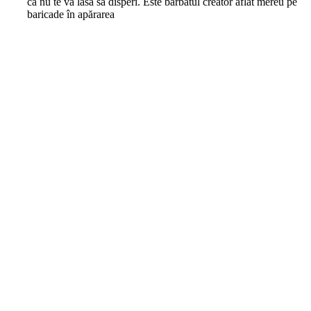
că nu te va lăsa să disperi. Este bărbatul creator aflat mereu pe
baricade în apărarea