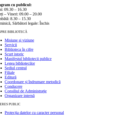
gram cu publicul:
i: 09.30 – 16.30
ți – Vineri: 09.00 – 20.00
bătă: 8.30 – 15.30
inică, Sărbători legale: Închis
SPRE BIBLIOTECĂ
Misiune şi viziune
Servicii
Biblioteca în cifre
Scurt istoric
Manifestul bibliotecii publice
Legea bibliotecilor
Sediul central
Filiale
Editură
Coordonare și îndrumare metodică
Conducere
Consiliul de Administrație
Organizare internă
ERES PUBLIC
Protecția datelor cu caracter personal