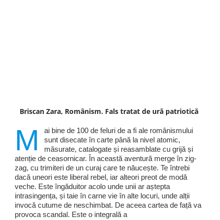
Briscan Zara, Românism. Fals tratat de ură patriotică
M
ai bine de 100 de feluri de a fi ale românismului
sunt disecate în carte până la nivel atomic,
măsurate, catalogate și reasamblate cu grijă și
atenție de ceasornicar. În această aventură merge în zig-
zag, cu trimiteri de un curaj care te năucește. Te întrebi
dacă uneori este liberal rebel, iar alteori preot de modă
veche. Este îngăduitor acolo unde unii ar aștepta
intrasingența, și taie în carne vie în alte locuri, unde alții
invocă cutume de neschimbat. De aceea cartea de față va
provoca scandal. Este o integrală a