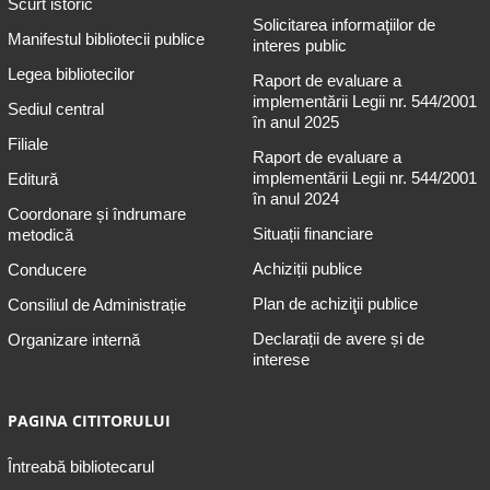
Scurt istoric
Solicitarea informaţiilor de
Manifestul bibliotecii publice
interes public
Legea bibliotecilor
Raport de evaluare a
implementării Legii nr. 544/2001
Sediul central
în anul 2025
Filiale
Raport de evaluare a
implementării Legii nr. 544/2001
Editură
în anul 2024
Coordonare și îndrumare
Situații financiare
metodică
Achiziții publice
Conducere
Plan de achiziţii publice
Consiliul de Administrație
Declarații de avere și de
Organizare internă
interese
PAGINA CITITORULUI
Întreabă bibliotecarul