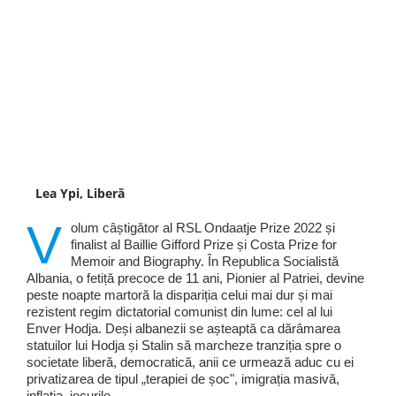
Lea Ypi, Liberă
V
olum câștigător al RSL Ondaatje Prize 2022 și
finalist al Baillie Gifford Prize și Costa Prize for
Memoir and Biography. În Republica Socialistă
Albania, o fetiță precoce de 11 ani, Pionier al Patriei, devine
peste noapte martoră la dispariția celui mai dur și mai
rezistent regim dictatorial comunist din lume: cel al lui
Enver Hodja. Deși albanezii se așteaptă ca dărâmarea
statuilor lui Hodja și Stalin să marcheze tranziția spre o
societate liberă, democratică, anii ce urmează aduc cu ei
privatizarea de tipul „terapiei de șoc", imigrația masivă,
inflația, jocurile