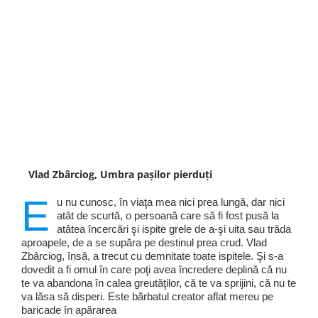
Vlad Zbârciog, Umbra pașilor pierduți
E
u nu cunosc, în viaţa mea nici prea lungă, dar nici
atât de scurtă, o persoană care să fi fost pusă la
atâtea încercări şi ispite grele de a-şi uita sau trăda
aproapele, de a se supăra pe destinul prea crud. Vlad
Zbârciog, însă, a trecut cu demnitate toate ispitele. Şi s-a
dovedit a fi omul în care poţi avea încredere deplină că nu
te va abandona în calea greutăţilor, că te va sprijini, că nu te
va lăsa să disperi. Este bărbatul creator aflat mereu pe
baricade în apărarea