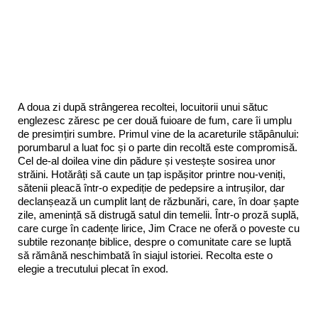
A doua zi după strângerea recoltei, locuitorii unui sătuc
englezesc zăresc pe cer două fuioare de fum, care îi umplu
de presimțiri sumbre. Primul vine de la acareturile stăpânului:
porumbarul a luat foc și o parte din recoltă este compromisă.
Cel de-al doilea vine din pădure și vestește sosirea unor
străini. Hotărâți să caute un țap ispășitor printre nou-veniți,
sătenii pleacă într-o expediție de pedepsire a intrușilor, dar
declanșează un cumplit lanț de răzbunări, care, în doar șapte
zile, amenință să distrugă satul din temelii. Într-o proză suplă,
care curge în cadențe lirice, Jim Crace ne oferă o poveste cu
subtile rezonanțe biblice, despre o comunitate care se luptă
să rămână neschimbată în siajul istoriei. Recolta este o
elegie a trecutului plecat în exod.