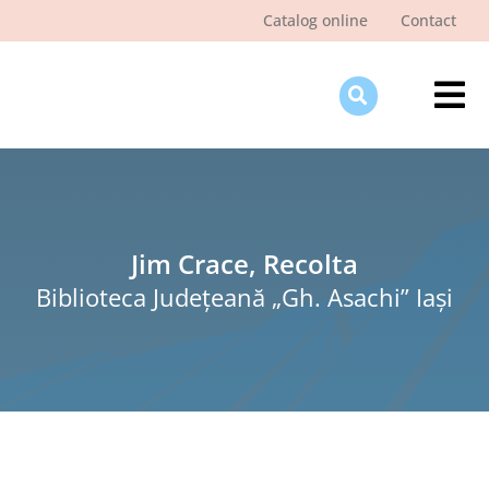
Skip
Catalog online
Contact
to
content
Tog
Nav
Des
Pagi
Şti
Jim Crace, Recolta
Biblioteca Judeţeană „Gh. Asachi” Iaşi
Pro
Int