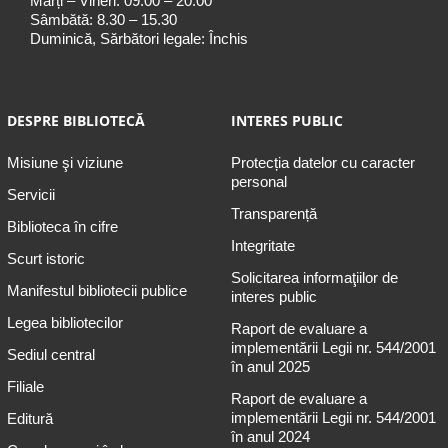
Marți – Vineri: 09.00 – 20.00
Sâmbătă: 8.30 – 15.30
Duminică, Sărbători legale: Închis
DESPRE BIBLIOTECĂ
INTERES PUBLIC
Misiune şi viziune
Protecția datelor cu caracter
personal
Servicii
Transparență
Biblioteca în cifre
Integritate
Scurt istoric
Solicitarea informaţiilor de
Manifestul bibliotecii publice
interes public
Legea bibliotecilor
Raport de evaluare a
implementării Legii nr. 544/2001
Sediul central
în anul 2025
Filiale
Raport de evaluare a
implementării Legii nr. 544/2001
Editură
în anul 2024