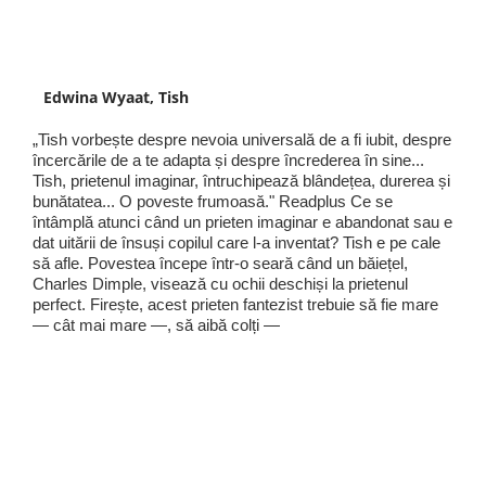
Edwina Wyaat, Tish
„Tish vorbește despre nevoia universală de a fi iubit, despre
încercările de a te adapta și despre încrederea în sine...
Tish, prietenul imaginar, întruchipează blândețea, durerea și
bunătatea... O poveste frumoasă." Readplus Ce se
întâmplă atunci când un prieten imaginar e abandonat sau e
dat uitării de însuși copilul care l-a inventat? Tish e pe cale
să afle. Povestea începe într-o seară când un băiețel,
Charles Dimple, visează cu ochii deschiși la prietenul
perfect. Firește, acest prieten fantezist trebuie să fie mare
— cât mai mare —, să aibă colți —