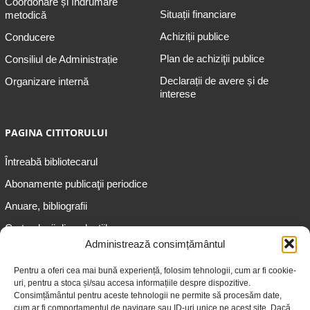
Coordonare și îndrumare
Situații financiare
metodică
Achiziții publice
Conducere
Plan de achiziţii publice
Consiliul de Administrație
Declarații de avere și de
Organizare internă
interese
PAGINA CITITORULUI
Întreabă bibliotecarul
Abonamente publicaţii periodice
Anuare, bibliografii
Cartea lunii din colecțiile
speciale
Administrează consimțământul
Informații pentru copii
Pentru a oferi cea mai bună experiență, folosim tehnologii, cum ar fi cookie-
uri, pentru a stoca și/sau accesa informațiile despre dispozitive.
Informații pentru adolescenți
Consimțământul pentru aceste tehnologii ne permite să procesăm date,
Informații pentru adulți
cum ar fi comportamentul de navigare sau ID-uri unice pe acest site. Dacă