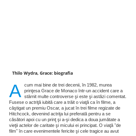
Thilo Wydra, Grace: biografia
A
cum mai bine de trei decenii, în 1982, murea
prinţesa Grace de Monaco într-un accident care a
stârnit multe controverse şi este şi astăzi comentat.
Fusese o actriţă iubită care a trăit o viaţă ca în filme, a
câştigat un premiu Oscar, a jucat în trei filme regizate de
Hitchcock, devenind actriţa lui preferată pentru a se
căsători apoi cu un prinţ şi a-şi dedica a doua jumătate a
vieţii actelor de caritate şi micului ei principat. O viaţă "de
film" în care evenimentele fericite şi cele tragice au avut