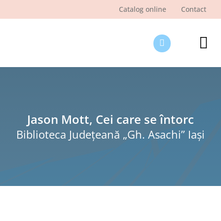
Skip
Catalog online
Contact
to
content
Tog
Nav
Des
Pagi
Şti
Jason Mott, Cei care se întorc
Biblioteca Judeţeană „Gh. Asachi” Iaşi
Pro
Int