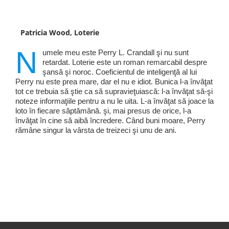
Patricia Wood, Loterie
N
umele meu este Perry L. Crandall şi nu sunt
retardat. Loterie este un roman remarcabil despre
şansă şi noroc. Coeficientul de inteligenţă al lui
Perry nu este prea mare, dar el nu e idiot. Bunica l-a învăţat
tot ce trebuia să ştie ca să supravieţuiască: l-a învăţat să-şi
noteze informaţiile pentru a nu le uita. L-a învăţat să joace la
loto în fiecare săptămână. şi, mai presus de orice, l-a
învăţat în cine să aibă încredere. Când buni moare, Perry
rămâne singur la vârsta de treizeci şi unu de ani.