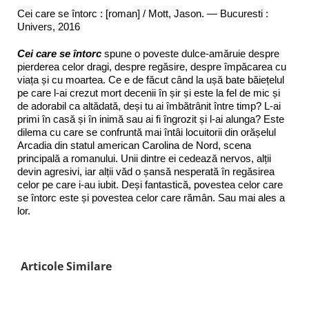
Cei care se întorc : [roman] / Mott, Jason. — Bucuresti :
Univers, 2016
Cei care se întorc
spune o poveste dulce-amăruie despre
pierderea celor dragi, despre regăsire, despre împăcarea cu
viața și cu moartea. Ce e de făcut când la ușă bate băiețelul
pe care l-ai crezut mort decenii în șir și este la fel de mic și
de adorabil ca altădată, deși tu ai îmbătrânit între timp? L-ai
primi în casă și în inimă sau ai fi îngrozit și l-ai alunga? Este
dilema cu care se confruntă mai întâi locuitorii din orășelul
Arcadia din statul american Carolina de Nord, scena
principală a romanului. Unii dintre ei cedează nervos, alții
devin agresivi, iar alții văd o șansă nesperată în regăsirea
celor pe care i-au iubit. Deși fantastică, povestea celor care
se întorc este și povestea celor care rămân. Sau mai ales a
lor.
Articole Similare