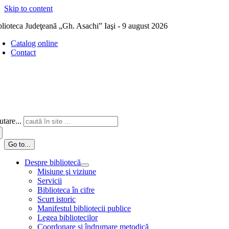
Skip to content
blioteca Judeţeană „Gh. Asachi” Iaşi - 9 august 2026
Catalog online
Contact
tare...
Go to...
Despre bibliotecă
Misiune şi viziune
Servicii
Biblioteca în cifre
Scurt istoric
Manifestul bibliotecii publice
Legea bibliotecilor
Coordonare și îndrumare metodică