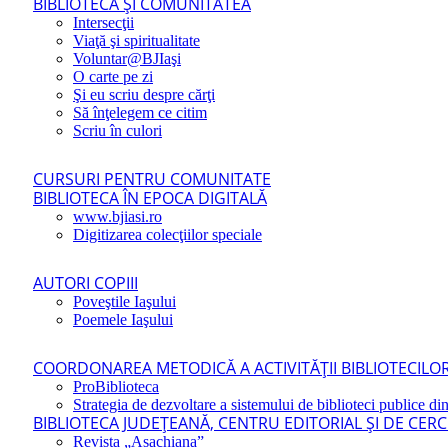
BIBLIOTECA ŞI COMUNITATEA
Intersecţii
Viaţă şi spiritualitate
Voluntar@BJIaşi
O carte pe zi
Şi eu scriu despre cărţi
Să înţelegem ce citim
Scriu în culori
CURSURI PENTRU COMUNITATE
BIBLIOTECA ÎN EPOCA DIGITALĂ
www.bjiasi.ro
Digitizarea colecţiilor speciale
AUTORI COPIII
Poveştile Iaşului
Poemele Iaşului
COORDONAREA METODICĂ A ACTIVITĂŢII BIBLIOTECILOR
ProBiblioteca
Strategia de dezvoltare a sistemului de biblioteci publice din
BIBLIOTECA JUDEŢEANĂ, CENTRU EDITORIAL ŞI DE CER
Revista „Asachiana”