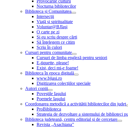
Provocările culturii
Nocturna bibliotecilor
Biblioteca și Comunitatea
Intersecţii
Viaţă şi spiritualitate
Voluntar@BJIaşi
O carte pe zi
Şi eu scriu despre cărţi
Să înţelegem ce citim
Scriu în culori
Cursuri pentru comunitate
Cursuri de limba engleză pentru seniori
E-tiquette, please!
Exist, deci mi-e foame!
Biblioteca în epoca digitală
www.bjiasi.ro
Digitizarea colecţiilor speciale
Autori copiii
Poveştile Iaşului
Poemele Iaşului
Coordonarea metodică a activităţii bibliotecilor din judeţ
ProBiblioteca
Strategia de dezvoltare a sistemului de biblioteci pu
Biblioteca judeţeană, centru editorial şi de cercetare
Revista „Asachiana”