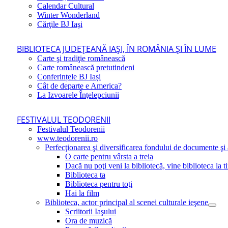
Calendar Cultural
Winter Wonderland
Cărţile BJ Iaşi
BIBLIOTECA JUDEŢEANĂ IAŞI, ÎN ROMÂNIA ŞI ÎN LUME
Carte şi tradiţie românească
Carte românească pretutindeni
Conferințele BJ Iași
Cât de departe e America?
La Izvoarele Înţelepciunii
FESTIVALUL TEODORENII
Festivalul Teodorenii
www.teodorenii.ro
Perfecţionarea şi diversificarea fondului de documente şi a
O carte pentru vârsta a treia
Dacă nu poţi veni la bibliotecă, vine biblioteca la t
Biblioteca ta
Biblioteca pentru toţi
Hai la film
Biblioteca, actor principal al scenei culturale ieşene
Scriitorii Iaşului
Ora de muzică