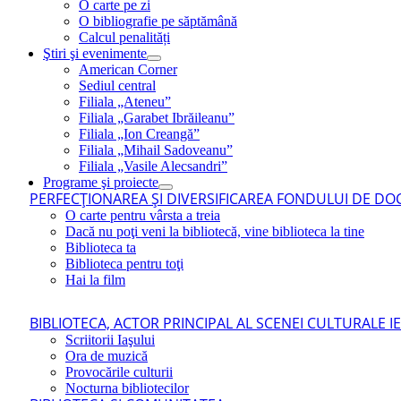
O carte pe zi
O bibliografie pe săptămână
Calcul penalități
Ştiri şi evenimente
American Corner
Sediul central
Filiala „Ateneu”
Filiala „Garabet Ibrăileanu”
Filiala „Ion Creangă”
Filiala „Mihail Sadoveanu”
Filiala „Vasile Alecsandri”
Programe şi proiecte
PERFECŢIONAREA ŞI DIVERSIFICAREA FONDULUI DE DOC
O carte pentru vârsta a treia
Dacă nu poţi veni la bibliotecă, vine biblioteca la tine
Biblioteca ta
Biblioteca pentru toţi
Hai la film
BIBLIOTECA, ACTOR PRINCIPAL AL SCENEI CULTURALE I
Scriitorii Iaşului
Ora de muzică
Provocările culturii
Nocturna bibliotecilor