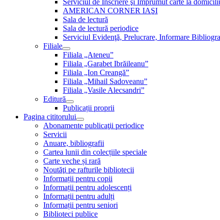
Serviciul de Inscriere şi Împrumut carte la domici
AMERICAN CORNER IAŞI
Sala de lectură
Sala de lectură periodice
Serviciul Evidenţă, Prelucrare, Informare Bibliogra
Filiale
Filiala „Ateneu”
Filiala „Garabet Ibrăileanu”
Filiala „Ion Creangă”
Filiala „Mihail Sadoveanu”
Filiala „Vasile Alecsandri”
Editură
Publicații proprii
Pagina cititorului
Abonamente publicaţii periodice
Servicii
Anuare, bibliografii
Cartea lunii din colecțiile speciale
Carte veche și rară
Noutăţi pe rafturile bibliotecii
Informații pentru copii
Informații pentru adolescenți
Informații pentru adulți
Informații pentru seniori
Biblioteci publice