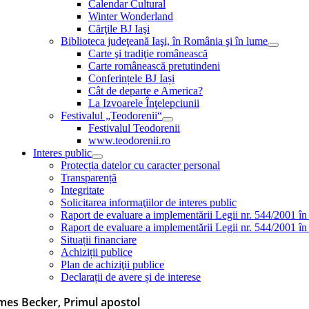
Calendar Cultural
Winter Wonderland
Cărţile BJ Iaşi
Biblioteca judeţeană Iaşi, în România şi în lume
Carte şi tradiţie românească
Carte românească pretutindeni
Conferințele BJ Iași
Cât de departe e America?
La Izvoarele Înţelepciunii
Festivalul „Teodorenii“
Festivalul Teodorenii
www.teodorenii.ro
Interes public
Protecția datelor cu caracter personal
Transparență
Integritate
Solicitarea informaţiilor de interes public
Raport de evaluare a implementării Legii nr. 544/2001 în
Raport de evaluare a implementării Legii nr. 544/2001 în
Situații financiare
Achiziții publice
Plan de achiziţii publice
Declarații de avere și de interese
mes Becker, Primul apostol