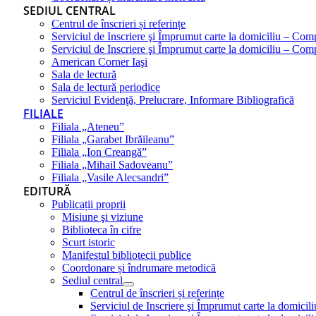
SEDIUL CENTRAL
Centrul de înscrieri și referințe
Serviciul de Inscriere şi Împrumut carte la domiciliu – Com
Serviciul de Inscriere şi Împrumut carte la domiciliu – Co
American Corner Iaşi
Sala de lectură
Sala de lectură periodice
Serviciul Evidenţă, Prelucrare, Informare Bibliografică
FILIALE
Filiala „Ateneu”
Filiala „Garabet Ibrăileanu”
Filiala „Ion Creangă”
Filiala „Mihail Sadoveanu”
Filiala „Vasile Alecsandri”
EDITURĂ
Publicații proprii
Misiune şi viziune
Biblioteca în cifre
Scurt istoric
Manifestul bibliotecii publice
Coordonare și îndrumare metodică
Sediul central
Centrul de înscrieri și referințe
Serviciul de Inscriere şi Împrumut carte la domici