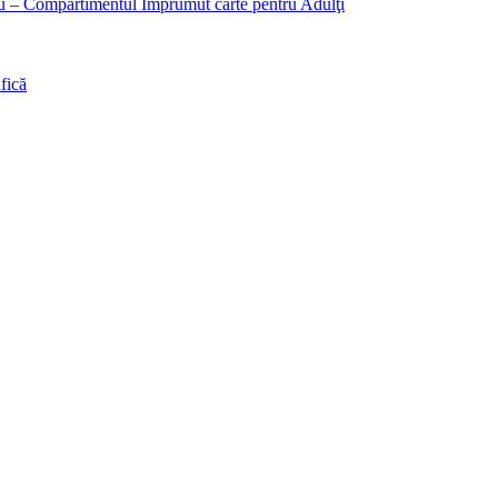
liu – Compartimentul Împrumut carte pentru Adulţi
fică