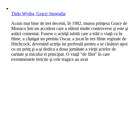
Thilo Wydra, Grace: biografia
A
cum mai bine de trei decenii, în 1982, murea prinţesa Grace de
Monaco într-un accident care a stârnit multe controverse şi este ş
astăzi comentat. Fusese o actriţă iubită care a trăit o viaţă ca în
filme, a câştigat un premiu Oscar, a jucat în trei filme regizate de
Hitchcock, devenind actriţa lui preferată pentru a se căsători apoi
cu un prinţ şi a-şi dedica a doua jumătate a vieţii actelor de
caritate şi micului ei principat. O viaţă "de film" în care
evenimentele fericite şi cele tragice au avut