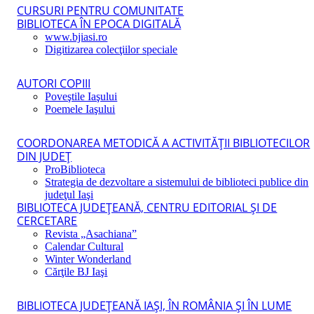
CURSURI PENTRU COMUNITATE
BIBLIOTECA ÎN EPOCA DIGITALĂ
www.bjiasi.ro
Digitizarea colecţiilor speciale
AUTORI COPIII
Poveştile Iaşului
Poemele Iaşului
COORDONAREA METODICĂ A ACTIVITĂŢII BIBLIOTECILOR
DIN JUDEŢ
ProBiblioteca
Strategia de dezvoltare a sistemului de biblioteci publice din
judeţul Iaşi
BIBLIOTECA JUDEŢEANĂ, CENTRU EDITORIAL ŞI DE
CERCETARE
Revista „Asachiana”
Calendar Cultural
Winter Wonderland
Cărţile BJ Iaşi
BIBLIOTECA JUDEŢEANĂ IAŞI, ÎN ROMÂNIA ŞI ÎN LUME