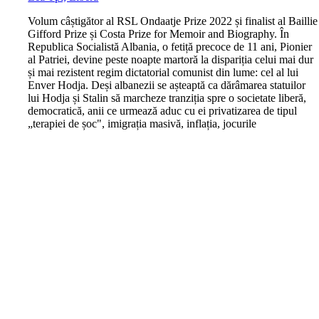
V
olum câștigător al RSL Ondaatje Prize 2022 și finalist al Baillie
Gifford Prize și Costa Prize for Memoir and Biography. În
Republica Socialistă Albania, o fetiță precoce de 11 ani, Pionier
al Patriei, devine peste noapte martoră la dispariția celui mai dur
și mai rezistent regim dictatorial comunist din lume: cel al lui
Enver Hodja. Deși albanezii se așteaptă ca dărâmarea statuilor
lui Hodja și Stalin să marcheze tranziția spre o societate liberă,
democratică, anii ce urmează aduc cu ei privatizarea de tipul
„terapiei de șoc", imigrația masivă, inflația, jocurile