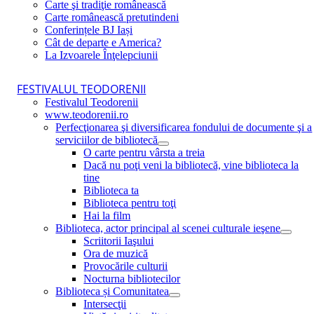
Carte şi tradiţie românească
Carte românească pretutindeni
Conferințele BJ Iași
Cât de departe e America?
La Izvoarele Înţelepciunii
FESTIVALUL TEODORENII
Festivalul Teodorenii
www.teodorenii.ro
Perfecţionarea şi diversificarea fondului de documente şi a
serviciilor de bibliotecă
O carte pentru vârsta a treia
Dacă nu poţi veni la bibliotecă, vine biblioteca la
tine
Biblioteca ta
Biblioteca pentru toţi
Hai la film
Biblioteca, actor principal al scenei culturale ieşene
Scriitorii Iaşului
Ora de muzică
Provocările culturii
Nocturna bibliotecilor
Biblioteca și Comunitatea
Intersecţii