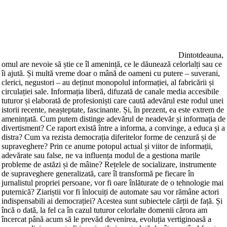
Dintotdeauna,
omul are nevoie să știe ce îl amenință, ce le dăunează celorlalți sau ce
îi ajută. Și multă vreme doar o mână de oameni cu putere – suverani,
clerici, negustori – au deținut monopolul informației, al fabricării și
circulației sale. Informația liberă, difuzată de canale media accesibile
tuturor și elaborată de profesioniști care caută adevărul este rodul unei
istorii recente, neașteptate, fascinante. Și, în prezent, ea este extrem de
amenințată. Cum putem distinge adevărul de neadevăr și informația de
divertisment? Ce raport există între a informa, a convinge, a educa și a
distra? Cum va rezista democrația diferitelor forme de cenzură și de
supraveghere? Prin ce anume potopul actual și viitor de informații,
adevărate sau false, ne va influența modul de a gestiona marile
probleme de astăzi și de mâine? Rețelele de socializare, instrumente
de supraveghere generalizată, care îl transformă pe fiecare în
jurnalistul propriei persoane, vor fi oare înlăturate de o tehnologie mai
puternică? Ziariștii vor fi înlocuiți de automate sau vor rămâne actori
indispensabili ai democrației? Acestea sunt subiectele cărții de față. Și
încă o dată, la fel ca în cazul tuturor celorlalte domenii cărora am
încercat până acum să le prevăd devenirea, evoluția vertiginoasă a