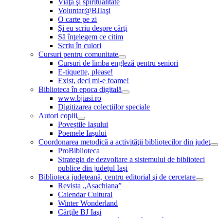
Viaţă şi spiritualitate
Voluntar@BJIaşi
O carte pe zi
Şi eu scriu despre cărţi
Să înţelegem ce citim
Scriu în culori
Cursuri pentru comunitate
Cursuri de limba engleză pentru seniori
E-tiquette, please!
Exist, deci mi-e foame!
Biblioteca în epoca digitală
www.bjiasi.ro
Digitizarea colecţiilor speciale
Autori copiii
Poveştile Iaşului
Poemele Iaşului
Coordonarea metodică a activităţii bibliotecilor din judeţ
ProBiblioteca
Strategia de dezvoltare a sistemului de biblioteci
publice din judeţul Iaşi
Biblioteca judeţeană, centru editorial şi de cercetare
Revista „Asachiana”
Calendar Cultural
Winter Wonderland
Cărţile BJ Iaşi