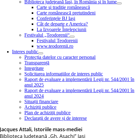
Biblioteca judeţeană Iaşi, în România şi în lume
Carte şi tradiţie românească
Carte românească pretutindeni
Conferințele BJ Iași
Cât de departe e America?
La Izvoarele Înţelepciunii
Festivalul „Teodorenii“
Festivalul Teodorenii
www.teodorenii.ro
Interes public
Protecția datelor cu caracter personal
Transparență
Integritate
Solicitarea informaţiilor de interes public
Raport de evaluare a implementării Legii nr. 544/2001 în
anul 2025
Raport de evaluare a implementării Legii nr. 544/2001 în
anul 2024
Situații financiare
Achiziții publice
Plan de achiziţii publice
Declarații de avere și de interese
Jacques Attali, Istoriile mass-mediei
Biblioteca Judeţeană „Gh. Asachi” Iaşi