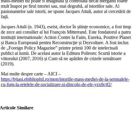
mass-mediei nu poate fi imaginată și controlată decât mergând foarte
mult înapoi pe firul istoriei sau, mai degrabă, al istoriilor sale. Al
pasionantelor sale istorii, ne spune Jacques Attali, autor al cercetării de
față.
Jacques Attali (n. 1943), eseist, doctor în științe economice, a fost timp
de zece ani consilier al lui François Mitterrand. Este fondatorul a patru
instituții internationale: Action Contre la Faim, Eureka, Positive Planet
și Banca Europeană pentru Reconstrucție și Dezvoltare. A fost inclus
de „Foreign Policy Magazine” printre primii 100 de intelectuali
publici ai lumii. De acelasi autor la Editura Polirom: Scurtă istorie a
viitorului (2007, 2016) și Cum să ne apărăm de crizele următoare
(2019).
Mai multe despre carte – AICI –
https://bjiasi.ebibliophil.ro/mon/istoriile-mass-mediei-de-la-semnalele-
cu-fum-la-retelele-de-socializare-si-dincolo-de-ele-yzx8cjf2/
Articole Similare