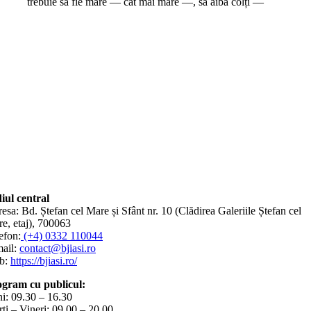
trebuie să fie mare — cât mai mare —, să aibă colți —
iul central
esa: Bd. Ștefan cel Mare și Sfânt nr. 10 (Clădirea Galeriile Ștefan cel
e, etaj), 700063
efon:
(+4) 0332 110044
ail:
contact@bjiasi.ro
b:
https://bjiasi.ro/
gram cu publicul:
i: 09.30 – 16.30
ți – Vineri: 09.00 – 20.00