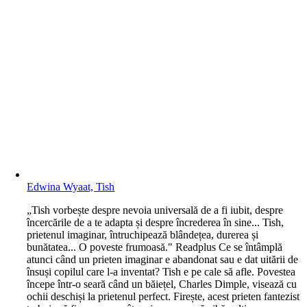
Edwina Wyaat, Tish
„Tish vorbește despre nevoia universală de a fi iubit, despre
încercările de a te adapta și despre încrederea în sine... Tish,
prietenul imaginar, întruchipează blândețea, durerea și
bunătatea... O poveste frumoasă." Readplus Ce se întâmplă
atunci când un prieten imaginar e abandonat sau e dat uitării de
însuși copilul care l-a inventat? Tish e pe cale să afle. Povestea
începe într-o seară când un băiețel, Charles Dimple, visează cu
ochii deschiși la prietenul perfect. Firește, acest prieten fantezist