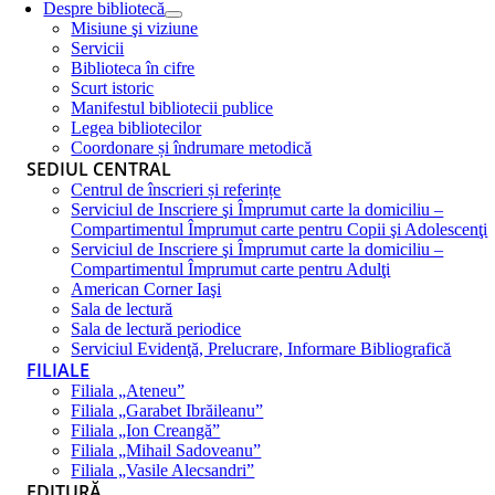
Despre bibliotecă
Misiune şi viziune
Servicii
Biblioteca în cifre
Scurt istoric
Manifestul bibliotecii publice
Legea bibliotecilor
Coordonare și îndrumare metodică
SEDIUL CENTRAL
Centrul de înscrieri și referințe
Serviciul de Inscriere şi Împrumut carte la domiciliu –
Compartimentul Împrumut carte pentru Copii şi Adolescenţi
Serviciul de Inscriere şi Împrumut carte la domiciliu –
Compartimentul Împrumut carte pentru Adulţi
American Corner Iaşi
Sala de lectură
Sala de lectură periodice
Serviciul Evidenţă, Prelucrare, Informare Bibliografică
FILIALE
Filiala „Ateneu”
Filiala „Garabet Ibrăileanu”
Filiala „Ion Creangă”
Filiala „Mihail Sadoveanu”
Filiala „Vasile Alecsandri”
EDITURĂ