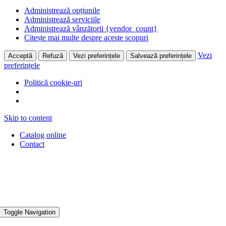
Administrează opțiunile
Administrează serviciile
Administrează vânzătorii {vendor_count}
Citește mai multe despre aceste scopuri
Vezi
Acceptă
Refuză
Vezi preferințele
Salvează preferințele
preferințele
Politică cookie-uri
Skip to content
Catalog online
Contact
Toggle Navigation