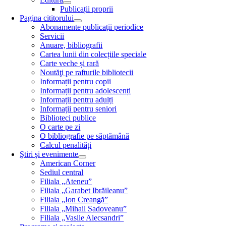
Publicații proprii
Pagina cititorului
Abonamente publicaţii periodice
Servicii
Anuare, bibliografii
Cartea lunii din colecțiile speciale
Carte veche și rară
Noutăţi pe rafturile bibliotecii
Informații pentru copii
Informații pentru adolescenți
Informații pentru adulți
Informații pentru seniori
Biblioteci publice
O carte pe zi
O bibliografie pe săptămână
Calcul penalități
Ştiri şi evenimente
American Corner
Sediul central
Filiala „Ateneu”
Filiala „Garabet Ibrăileanu”
Filiala „Ion Creangă”
Filiala „Mihail Sadoveanu”
Filiala „Vasile Alecsandri”