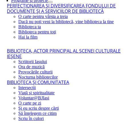
Programe şi proiecte
PERFECŢIONAREA ŞI DIVERSIFICAREA FONDULUI DE
DOCUMENTE ŞI A SERVICIILOR DE BIBLIOTECĂ
O carte pentru vârsta a treia
Dacă nu poţi veni la bibliotecă, vine biblioteca la tine
Biblioteca ta
Biblioteca pentru toţi
Hai la film
BIBLIOTECA, ACTOR PRINCIPAL AL SCENEI CULTURALE
IEŞENE
Scriitorii Iaşului
Ora de muzică
Provocările culturii
Nocturna bibliotecilor
BIBLIOTECA ŞI COMUNITATEA
Intersecţii
Viaţă şi spiritualitate
Voluntar@BJIaşi
O carte pe zi
Şi eu scriu despre cărţi
Să înţelegem ce citim
Scriu în culori