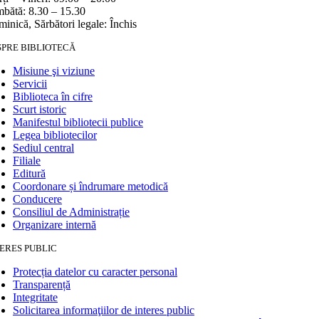
bătă: 8.30 – 15.30
inică, Sărbători legale: Închis
SPRE BIBLIOTECĂ
Misiune şi viziune
Servicii
Biblioteca în cifre
Scurt istoric
Manifestul bibliotecii publice
Legea bibliotecilor
Sediul central
Filiale
Editură
Coordonare și îndrumare metodică
Conducere
Consiliul de Administrație
Organizare internă
ERES PUBLIC
Protecția datelor cu caracter personal
Transparență
Integritate
Solicitarea informaţiilor de interes public