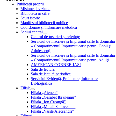
Publicații proprii
Misiune şi viziune
Biblioteca în cifre
Scurt istoric
Manifestul bibliotecii publice
Coordonare și îndrumare metodică
Sediul central
Centrul de înscrieri și referințe
Serviciul de Inscriere şi Împrumut carte la domiciliu
– Compartimentul Împrumut carte pentru Copii şi
Adolescenţi
Serviciul de Inscriere şi Împrumut carte la domiciliu
– Compartimentul Împrumut carte pentru Adulţi
AMERICAN CORNER IAŞI
Sala de lectură
Sala de lectură periodice
Serviciul Evidenţă, Prelucrare, Informare
Bibliografică
Filiale
Filiala „Ateneu”
Filiala „Garabet Ibrăileanu”
Filiala „Ion Creangă”
Filiala „Mihail Sadoveanu”
Filiala „Vasile Alecsandri”
Editură