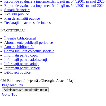
Raport de evaluare a implementării Legii nr. 544/2001 în anul 2025
Raport de evaluare a implementării Legii nr. 544/2001 în anul 2024
Situații financiare
Achiziții publice
Plan de achiziţii publice
Declarații de avere și de interese
INA CITITORULUI
Întreabă bibliotecarul
Abonamente publicaţii periodice
Anuare, bibliografii
Cartea lunii din colecțiile speciale
Informații pentru copii
Informații pentru adolescenți
Informații pentru adulți
Informații pentru seniori
Biblioteci publice
026 Biblioteca Judeţeană „Gheorghe Asachi” Iaşi
Page load link
Administrează consimțămintele
Go to Top