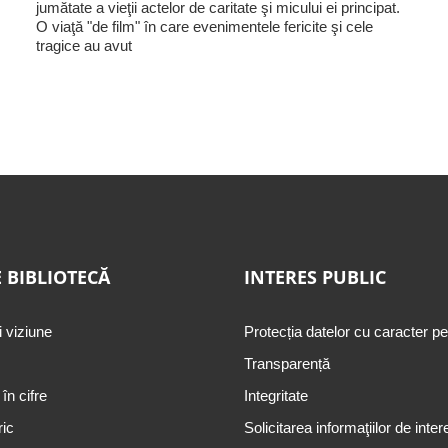
jumătate a vieţii actelor de caritate şi micului ei principat.
O viaţă "de film" în care evenimentele fericite şi cele
tragice au avut
 BIBLIOTECĂ
INTERES PUBLIC
i viziune
Protecția datelor cu caracter p
Transparență
 în cifre
Integritate
ric
Solicitarea informaţiilor de inter