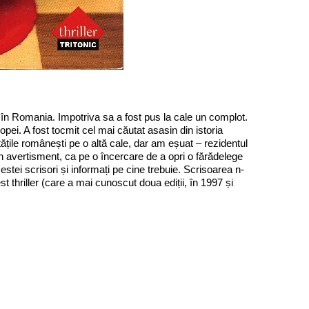
 în Romania. Impotriva sa a fost pus la cale un complot.
opei. A fost tocmit cel mai căutat asasin din istoria
țile românești pe o altă cale, dar am eșuat – rezidentul
n avertisment, ca pe o încercare de a opri o fărădelege
tei scrisori și informați pe cine trebuie. Scrisoarea n-
 thriller (care a mai cunoscut doua ediții, în 1997 și