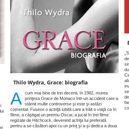
„T
de
si
du
Ce
ab
Thilo Wydra, Grace: biografia
in
se
A
cum mai bine de trei decenii, în 1982, murea
de
prinţesa Grace de Monaco într-un accident care a
fa
stârnit multe controverse şi este şi astăzi
i
co
comentat. Fusese o actriţă iubită care a trăit o viaţă ca în
lui
filme, a câştigat un premiu Oscar, a jucat în trei filme
regizate de Hitchcock, devenind actriţa lui preferată
pentru a se căsători apoi cu un prinţ şi a-şi dedica a doua
ei