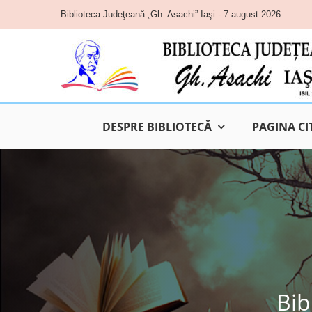
Skip
Biblioteca Judeţeană „Gh. Asachi” Iaşi - 7 august 2026
to
content
DESPRE BIBLIOTECĂ
PAGINA CI
Bib