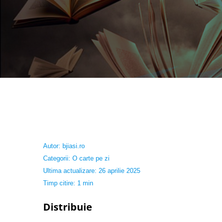
Autor:
bjiasi.ro
Categorii:
O carte pe zi
Ultima actualizare: 26 aprilie 2025
Timp citire: 1 min
Distribuie