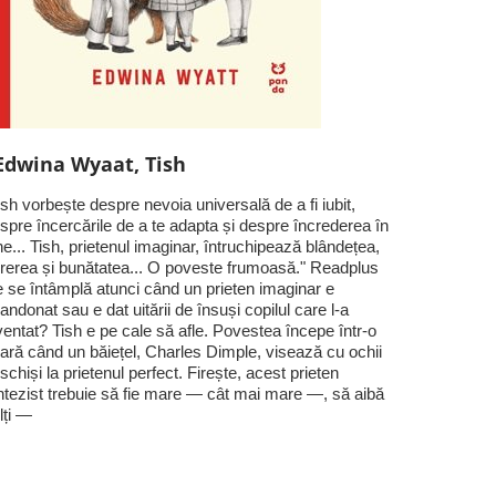
Edwina Wyaat, Tish
ish vorbește despre nevoia universală de a fi iubit,
spre încercările de a te adapta și despre încrederea în
ne... Tish, prietenul imaginar, întruchipează blândețea,
rerea și bunătatea... O poveste frumoasă." Readplus
 se întâmplă atunci când un prieten imaginar e
andonat sau e dat uitării de însuși copilul care l-a
ventat? Tish e pe cale să afle. Povestea începe într-o
ară când un băiețel, Charles Dimple, visează cu ochii
schiși la prietenul perfect. Firește, acest prieten
ntezist trebuie să fie mare — cât mai mare —, să aibă
lți —