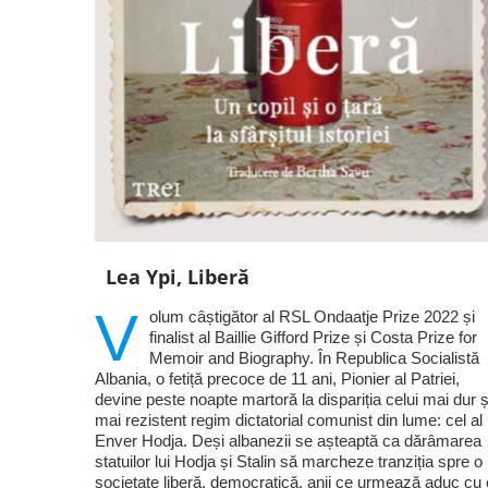
Lea Ypi, Liberă
V
olum câștigător al RSL Ondaatje Prize 2022 și
finalist al Baillie Gifford Prize și Costa Prize for
Memoir and Biography. În Republica Socialistă
Albania, o fetiță precoce de 11 ani, Pionier al Patriei,
devine peste noapte martoră la dispariția celui mai dur ș
mai rezistent regim dictatorial comunist din lume: cel al 
Enver Hodja. Deși albanezii se așteaptă ca dărâmarea
statuilor lui Hodja și Stalin să marcheze tranziția spre o
societate liberă, democratică, anii ce urmează aduc cu 