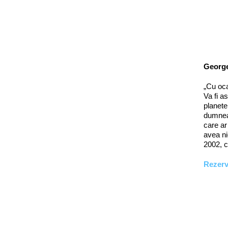
George
„Cu oca
Va fi a
planete
dumneav
care ar
avea ni
2002, c
Rezer