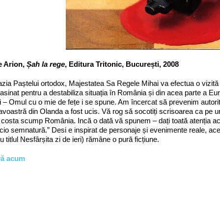
 Arion,
Șah la rege
, Editura Tritonic, București, 2008
zia Paștelui ortodox, Majestatea Sa Regele Mihai va efectua o vizită
sasinat pentru a destabiliza situația în România și din acea parte a Eur
i – Omul cu o mie de fețe i se spune. Am încercat să prevenim autorită
oastră din Olanda a fost ucis. Vă rog să socotiți scrisoarea ca pe u
 costa scump România. Incă o dată vă spunem – dați toată atenția aces
cio semnatură.” Desi e inspirat de personaje și evenimente reale, acest
u titlul Nesfârșita zi de ieri) rămâne o pură ficțiune.
vă acum