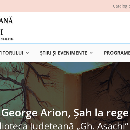
Catalog 
TITORULUI
ŞTIRI ŞI EVENIMENTE
PROGRAME 
George Arion, Șah la rege
lioteca Judeţeană „Gh. Asachi” 