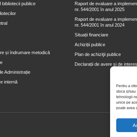
 bibliotecii publice
Raport de evaluare a implementă
nr. 544/2001 în anul 2025
iotecilor
Raport de evaluare a implementă
tral
nr. 544/2001 în anul 2024
Situații financiare
Achiziții publice
re și îndrumare metodică
Plan de achiziţii publice
re
Declarații de avere și de intere
de Administrație
e internă
Pentru a ofe
stoca și/sau
tehnologii n
unice pe ace
poate avea a
A