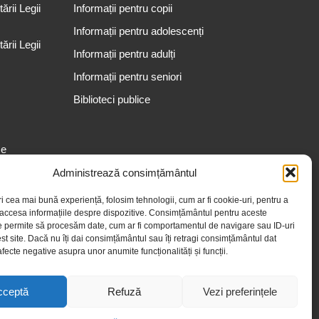
rii Legii
Informații pentru copii
Informații pentru adolescenți
rii Legii
Informații pentru adulți
Informații pentru seniori
Biblioteci publice
se
Administrează consimțământul
ri cea mai bună experiență, folosim tehnologii, cum ar fi cookie-uri, pentru a
 accesa informațiile despre dispozitive. Consimțământul pentru aceste
e permite să procesăm date, cum ar fi comportamentul de navigare sau ID-uri
st site. Dacă nu îți dai consimțământul sau îți retragi consimțământul dat
fecte negative asupra unor anumite funcționalități și funcții.
cceptă
Refuză
Vezi preferințele