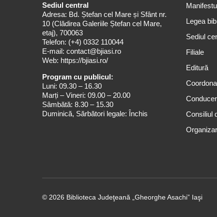
Sediul central
Manifestul
Adresa: Bd. Ștefan cel Mare și Sfânt nr.
Legea bibl
10 (Clădirea Galeriile Ștefan cel Mare,
etaj), 700063
Sediul cen
Telefon:
(+4) 0332 110044
E-mail:
contact@bjiasi.ro
Filiale
Web:
https://bjiasi.ro/
Editură
Program cu publicul:
Coordona
Luni: 09.30 – 16.30
Marți – Vineri: 09.00 – 20.00
Conduce
Sâmbătă: 8.30 – 15.30
Duminică, Sărbători legale: Închis
Consiliul 
Organizar
© 2026 Biblioteca Judeţeană „Gheorghe Asachi” Iaşi