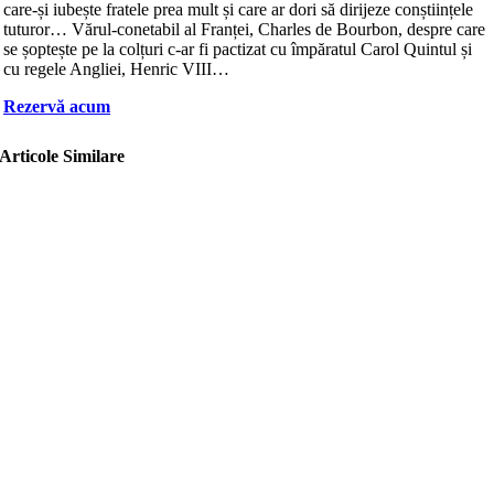
care-și iubește fratele prea mult și care ar dori să dirijeze conștiințele
tuturor… Vărul-conetabil al Franței, Charles de Bourbon, despre care
se șoptește pe la colțuri c-ar fi pactizat cu împăratul Carol Quintul și
cu regele Angliei, Henric VIII…
Rezervă acum
Articole Similare