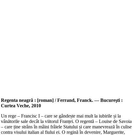
Regenta neagră : [roman] / Ferrand, Franck. — Bucureşti :
Curtea Veche, 2010
Un rege – Francisc I – care se gândește mai mult la iubirile și la
vânătorile sale decât la viitorul Franței. O regentă – Louise de Savoia
– care ține strâns în mâini frâiele Statului și care manevrează în culise
contra visului italian al fiului ei. O regină în devenire, Marguerite,