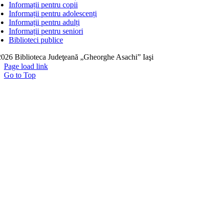
Informații pentru copii
Informații pentru adolescenți
Informații pentru adulți
Informații pentru seniori
Biblioteci publice
026 Biblioteca Judeţeană „Gheorghe Asachi” Iaşi
Page load link
Go to Top