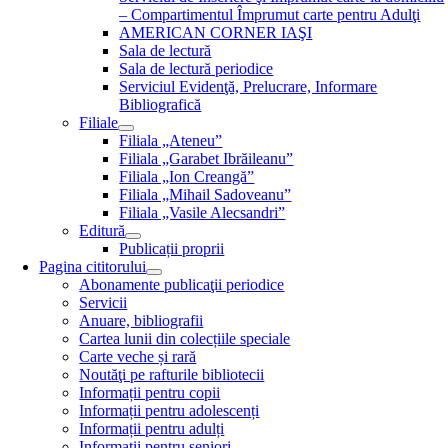
– Compartimentul Împrumut carte pentru Adulţi
AMERICAN CORNER IAŞI
Sala de lectură
Sala de lectură periodice
Serviciul Evidenţă, Prelucrare, Informare
Bibliografică
Filiale
Filiala „Ateneu”
Filiala „Garabet Ibrăileanu”
Filiala „Ion Creangă”
Filiala „Mihail Sadoveanu”
Filiala „Vasile Alecsandri”
Editură
Publicații proprii
Pagina cititorului
Abonamente publicaţii periodice
Servicii
Anuare, bibliografii
Cartea lunii din colecțiile speciale
Carte veche și rară
Noutăţi pe rafturile bibliotecii
Informații pentru copii
Informații pentru adolescenți
Informații pentru adulți
Informații pentru seniori