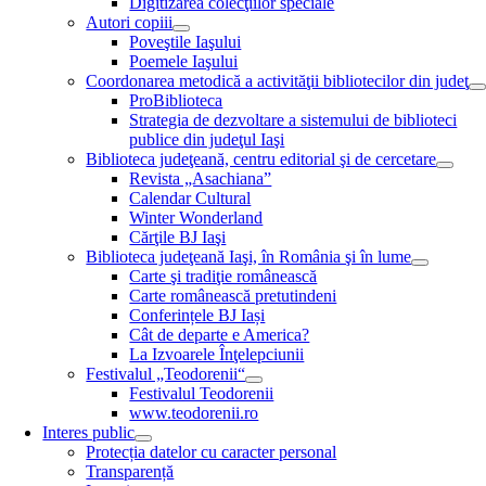
Digitizarea colecţiilor speciale
Autori copiii
Poveştile Iaşului
Poemele Iaşului
Coordonarea metodică a activităţii bibliotecilor din judeţ
ProBiblioteca
Strategia de dezvoltare a sistemului de biblioteci
publice din judeţul Iaşi
Biblioteca judeţeană, centru editorial şi de cercetare
Revista „Asachiana”
Calendar Cultural
Winter Wonderland
Cărţile BJ Iaşi
Biblioteca judeţeană Iaşi, în România şi în lume
Carte şi tradiţie românească
Carte românească pretutindeni
Conferințele BJ Iași
Cât de departe e America?
La Izvoarele Înţelepciunii
Festivalul „Teodorenii“
Festivalul Teodorenii
www.teodorenii.ro
Interes public
Protecția datelor cu caracter personal
Transparență