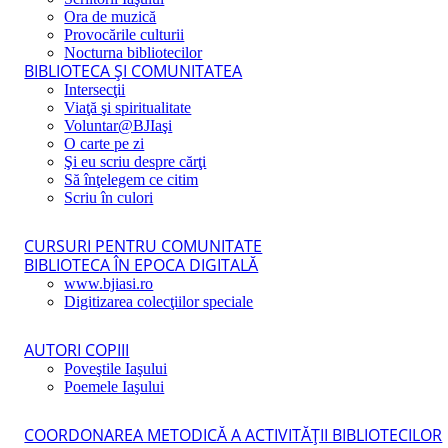
Ora de muzică
Provocările culturii
Nocturna bibliotecilor
BIBLIOTECA ŞI COMUNITATEA
Intersecţii
Viaţă şi spiritualitate
Voluntar@BJIaşi
O carte pe zi
Şi eu scriu despre cărţi
Să înţelegem ce citim
Scriu în culori
CURSURI PENTRU COMUNITATE
BIBLIOTECA ÎN EPOCA DIGITALĂ
www.bjiasi.ro
Digitizarea colecţiilor speciale
AUTORI COPIII
Poveştile Iaşului
Poemele Iaşului
COORDONAREA METODICĂ A ACTIVITĂŢII BIBLIOTECILOR