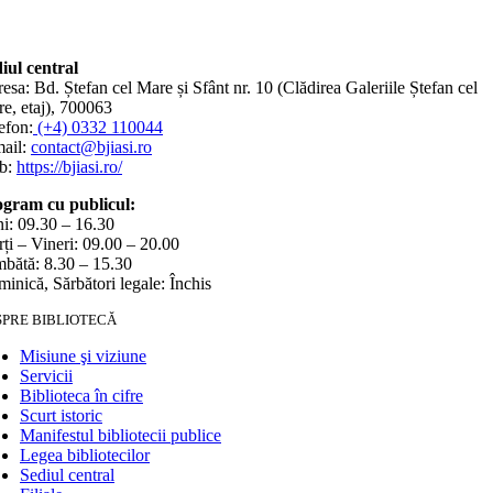
iul central
esa: Bd. Ștefan cel Mare și Sfânt nr. 10 (Clădirea Galeriile Ștefan cel
e, etaj), 700063
efon:
(+4) 0332 110044
ail:
contact@bjiasi.ro
b:
https://bjiasi.ro/
gram cu publicul:
i: 09.30 – 16.30
ți – Vineri: 09.00 – 20.00
bătă: 8.30 – 15.30
inică, Sărbători legale: Închis
SPRE BIBLIOTECĂ
Misiune şi viziune
Servicii
Biblioteca în cifre
Scurt istoric
Manifestul bibliotecii publice
Legea bibliotecilor
Sediul central