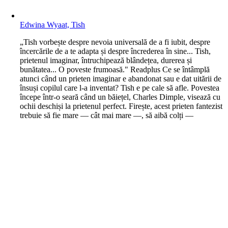
Edwina Wyaat, Tish
„Tish vorbește despre nevoia universală de a fi iubit, despre
încercările de a te adapta și despre încrederea în sine... Tish,
prietenul imaginar, întruchipează blândețea, durerea și
bunătatea... O poveste frumoasă." Readplus Ce se întâmplă
atunci când un prieten imaginar e abandonat sau e dat uitării de
însuși copilul care l-a inventat? Tish e pe cale să afle. Povestea
începe într-o seară când un băiețel, Charles Dimple, visează cu
ochii deschiși la prietenul perfect. Firește, acest prieten fantezist
trebuie să fie mare — cât mai mare —, să aibă colți —