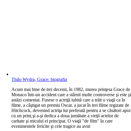
Thilo Wydra, Grace: biografia
A
cum mai bine de trei decenii, în 1982, murea prinţesa Grace de
Monaco într-un accident care a stârnit multe controverse şi este ş
astăzi comentat. Fusese o actriţă iubită care a trăit o viaţă ca în
filme, a câştigat un premiu Oscar, a jucat în trei filme regizate de
Hitchcock, devenind actriţa lui preferată pentru a se căsători apoi
cu un prinţ şi a-şi dedica a doua jumătate a vieţii actelor de
caritate şi micului ei principat. O viaţă "de film" în care
evenimentele fericite şi cele tragice au avut