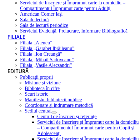
Serviciul de Inscriere şi Împrumut carte la domiciliu –
Compartimentul Împrumut carte pentru Adulţi
American Corner Iaşi
Sala de lectură
Sala de lectură periodice
Serviciul Evidenţă, Prelucrare, Informare Bibliografică
FILIALE
Filiala „Ateneu”
Filiala „Garabet Ibrăileanu”
Filiala „Ion Creangă”
Filiala „Mihail Sadoveanu”
Filiala „Vasile Alecsandri”
EDITURĂ
Publicații proprii
Misiune şi viziune
Biblioteca în cifre
Scurt istoric
Manifestul bibliotecii publice
Coordonare și îndrumare metodică
Sediul central
Centrul de înscrieri și referințe
Serviciul de Inscriere şi Împrumut carte la domiciliu
– Compartimentul Împrumut carte pentru Copii şi
Adolescenţi
Serviciul de Inscriere şi Împrumut carte la domiciliu