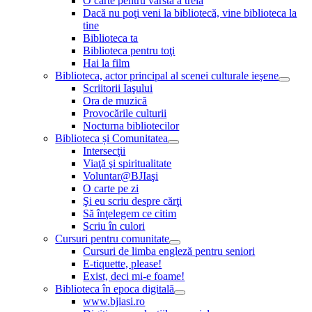
O carte pentru vârsta a treia
Dacă nu poţi veni la bibliotecă, vine biblioteca la
tine
Biblioteca ta
Biblioteca pentru toţi
Hai la film
Biblioteca, actor principal al scenei culturale ieşene
Scriitorii Iaşului
Ora de muzică
Provocările culturii
Nocturna bibliotecilor
Biblioteca și Comunitatea
Intersecţii
Viaţă şi spiritualitate
Voluntar@BJIaşi
O carte pe zi
Şi eu scriu despre cărţi
Să înţelegem ce citim
Scriu în culori
Cursuri pentru comunitate
Cursuri de limba engleză pentru seniori
E-tiquette, please!
Exist, deci mi-e foame!
Biblioteca în epoca digitală
www.bjiasi.ro