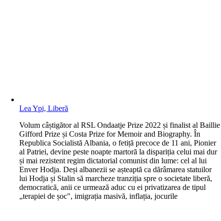
Lea Ypi, Liberă
V
olum câștigător al RSL Ondaatje Prize 2022 și finalist al Baillie
Gifford Prize și Costa Prize for Memoir and Biography. În
Republica Socialistă Albania, o fetiță precoce de 11 ani, Pionier
al Patriei, devine peste noapte martoră la dispariția celui mai dur
și mai rezistent regim dictatorial comunist din lume: cel al lui
Enver Hodja. Deși albanezii se așteaptă ca dărâmarea statuilor
lui Hodja și Stalin să marcheze tranziția spre o societate liberă,
democratică, anii ce urmează aduc cu ei privatizarea de tipul
„terapiei de șoc", imigrația masivă, inflația, jocurile