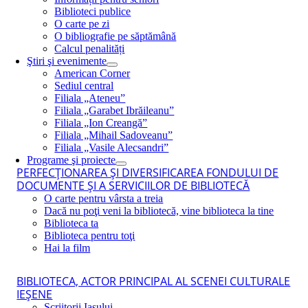
Biblioteci publice
O carte pe zi
O bibliografie pe săptămână
Calcul penalități
Ştiri şi evenimente
American Corner
Sediul central
Filiala „Ateneu”
Filiala „Garabet Ibrăileanu”
Filiala „Ion Creangă”
Filiala „Mihail Sadoveanu”
Filiala „Vasile Alecsandri”
Programe şi proiecte
PERFECŢIONAREA ŞI DIVERSIFICAREA FONDULUI DE
DOCUMENTE ŞI A SERVICIILOR DE BIBLIOTECĂ
O carte pentru vârsta a treia
Dacă nu poţi veni la bibliotecă, vine biblioteca la tine
Biblioteca ta
Biblioteca pentru toţi
Hai la film
BIBLIOTECA, ACTOR PRINCIPAL AL SCENEI CULTURALE
IEŞENE
Scriitorii Iaşului