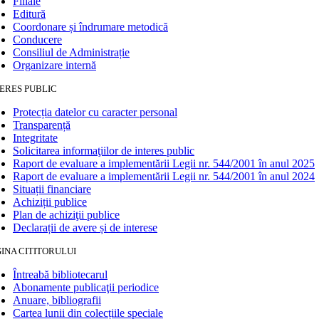
Filiale
Editură
Coordonare și îndrumare metodică
Conducere
Consiliul de Administrație
Organizare internă
ERES PUBLIC
Protecția datelor cu caracter personal
Transparență
Integritate
Solicitarea informaţiilor de interes public
Raport de evaluare a implementării Legii nr. 544/2001 în anul 2025
Raport de evaluare a implementării Legii nr. 544/2001 în anul 2024
Situații financiare
Achiziții publice
Plan de achiziţii publice
Declarații de avere și de interese
INA CITITORULUI
Întreabă bibliotecarul
Abonamente publicaţii periodice
Anuare, bibliografii
Cartea lunii din colecțiile speciale