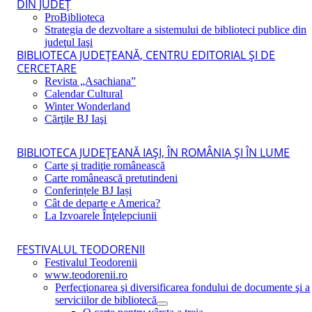
DIN JUDEŢ
ProBiblioteca
Strategia de dezvoltare a sistemului de biblioteci publice din
judeţul Iaşi
BIBLIOTECA JUDEŢEANĂ, CENTRU EDITORIAL ŞI DE
CERCETARE
Revista „Asachiana”
Calendar Cultural
Winter Wonderland
Cărţile BJ Iaşi
BIBLIOTECA JUDEŢEANĂ IAŞI, ÎN ROMÂNIA ŞI ÎN LUME
Carte şi tradiţie românească
Carte românească pretutindeni
Conferințele BJ Iași
Cât de departe e America?
La Izvoarele Înţelepciunii
FESTIVALUL TEODORENII
Festivalul Teodorenii
www.teodorenii.ro
Perfecţionarea şi diversificarea fondului de documente şi a
serviciilor de bibliotecă