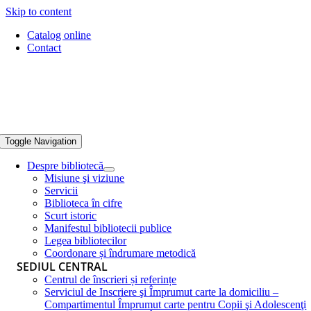
Skip to content
Catalog online
Contact
Toggle Navigation
Despre bibliotecă
Misiune şi viziune
Servicii
Biblioteca în cifre
Scurt istoric
Manifestul bibliotecii publice
Legea bibliotecilor
Coordonare și îndrumare metodică
SEDIUL CENTRAL
Centrul de înscrieri și referințe
Serviciul de Inscriere şi Împrumut carte la domiciliu –
Compartimentul Împrumut carte pentru Copii şi Adolescenţi