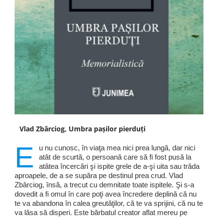
Vlad Zbârciog, Umbra pașilor pierduți
E
u nu cunosc, în viaţa mea nici prea lungă, dar nici
atât de scurtă, o persoană care să fi fost pusă la
atâtea încercări şi ispite grele de a-şi uita sau trăda
aproapele, de a se supăra pe destinul prea crud. Vlad
Zbârciog, însă, a trecut cu demnitate toate ispitele. Şi s-a
dovedit a fi omul în care poţi avea încredere deplină că nu
te va abandona în calea greutăţilor, că te va sprijini, că nu te
va lăsa să disperi. Este bărbatul creator aflat mereu pe