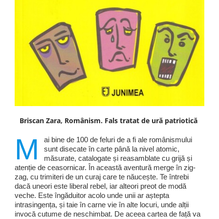
Briscan Zara, Românism. Fals tratat de ură patriotică
M
ai bine de 100 de feluri de a fi ale românismului
sunt disecate în carte până la nivel atomic,
măsurate, catalogate și reasamblate cu grijă și
atenție de ceasornicar. În această aventură merge în zig-
zag, cu trimiteri de un curaj care te năucește. Te întrebi
dacă uneori este liberal rebel, iar alteori preot de modă
veche. Este îngăduitor acolo unde unii ar aștepta
intrasingența, și taie în carne vie în alte locuri, unde alții
invocă cutume de neschimbat. De aceea cartea de față va