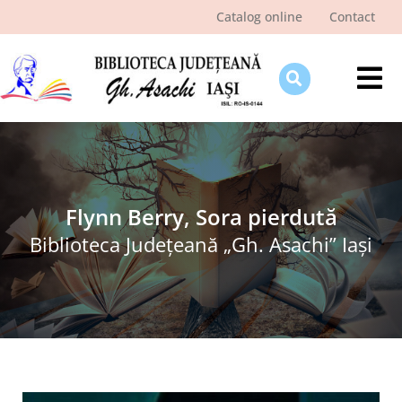
Skip
Catalog online
Contact
to
content
Tog
Nav
Despre bibliotecă
Pagina cititorului
Ştiri şi evenimente
Flynn Berry, Sora pierdută
Biblioteca Judeţeană „Gh. Asachi” Iaşi
Programe şi proiecte
Interes public