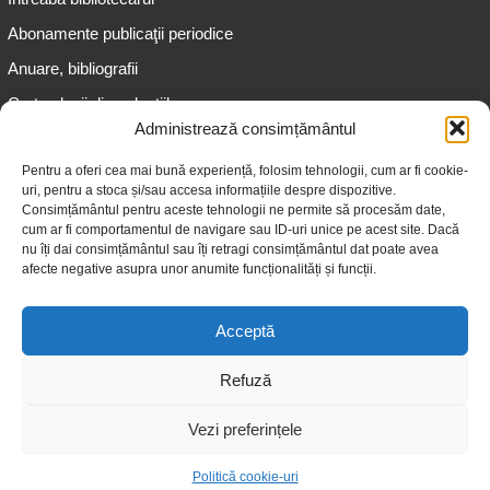
Abonamente publicaţii periodice
Anuare, bibliografii
Cartea lunii din colecțiile
speciale
Administrează consimțământul
Informații pentru copii
Pentru a oferi cea mai bună experiență, folosim tehnologii, cum ar fi cookie-
uri, pentru a stoca și/sau accesa informațiile despre dispozitive.
Informații pentru adolescenți
Consimțământul pentru aceste tehnologii ne permite să procesăm date,
Informații pentru adulți
cum ar fi comportamentul de navigare sau ID-uri unice pe acest site. Dacă
nu îți dai consimțământul sau îți retragi consimțământul dat poate avea
Informații pentru seniori
afecte negative asupra unor anumite funcționalități și funcții.
Biblioteci publice
Acceptă
Refuză
Vezi preferințele
© 2026 Biblioteca Judeţeană „Gheorghe Asachi” Iaşi
Politică cookie-uri