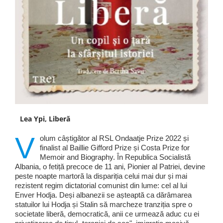
Lea Ypi, Liberă
V
olum câștigător al RSL Ondaatje Prize 2022 și
finalist al Baillie Gifford Prize și Costa Prize for
Memoir and Biography. În Republica Socialistă
Albania, o fetiță precoce de 11 ani, Pionier al Patriei, devine
peste noapte martoră la dispariția celui mai dur și mai
rezistent regim dictatorial comunist din lume: cel al lui
Enver Hodja. Deși albanezii se așteaptă ca dărâmarea
statuilor lui Hodja și Stalin să marcheze tranziția spre o
societate liberă, democratică, anii ce urmează aduc cu ei