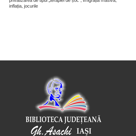
privatizarea de tipul „terapiei de șoc", imigrația masivă,
inflația, jocurile