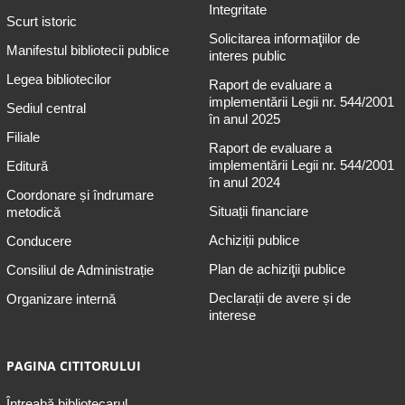
Integritate
Scurt istoric
Solicitarea informaţiilor de
Manifestul bibliotecii publice
interes public
Legea bibliotecilor
Raport de evaluare a
implementării Legii nr. 544/2001
Sediul central
în anul 2025
Filiale
Raport de evaluare a
implementării Legii nr. 544/2001
Editură
în anul 2024
Coordonare și îndrumare
Situații financiare
metodică
Achiziții publice
Conducere
Plan de achiziţii publice
Consiliul de Administrație
Declarații de avere și de
Organizare internă
interese
PAGINA CITITORULUI
Întreabă bibliotecarul