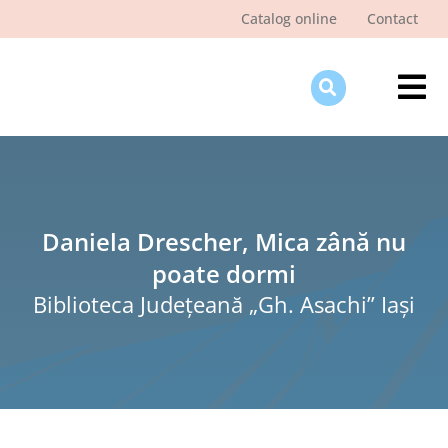
Skip
Catalog online
Contact
to
content
Tog
Nav
Des
Pagi
Şti
Daniela Drescher, Mica zână nu
poate dormi
Pro
Biblioteca Judeţeană „Gh. Asachi” Iaşi
Int