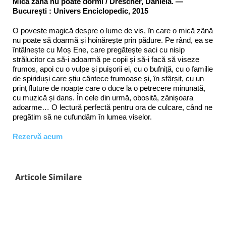
Mica zână nu poate dormi / Drescher, Daniela. —
București : Univers Enciclopedic, 2015
O poveste magică despre o lume de vis, în care o mică zână
nu poate să doarmă și hoinărește prin pădure. Pe rând, ea se
întâlnește cu Moș Ene, care pregătește saci cu nisip
strălucitor ca să-i adoarmă pe copii și să-i facă să viseze
frumos, apoi cu o vulpe și puișorii ei, cu o bufniță, cu o familie
de spiriduși care știu cântece frumoase și, în sfârșit, cu un
prinț fluture de noapte care o duce la o petrecere minunată,
cu muzică și dans. În cele din urmă, obosită, zânișoara
adoarme… O lectură perfectă pentru ora de culcare, când ne
pregătim să ne cufundăm în lumea viselor.
Rezervă acum
Articole Similare