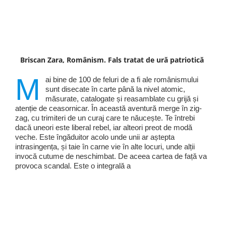
Briscan Zara, Românism. Fals tratat de ură patriotică
M
ai bine de 100 de feluri de a fi ale românismului
sunt disecate în carte până la nivel atomic,
măsurate, catalogate și reasamblate cu grijă și
atenție de ceasornicar. În această aventură merge în zig-
zag, cu trimiteri de un curaj care te năucește. Te întrebi
dacă uneori este liberal rebel, iar alteori preot de modă
veche. Este îngăduitor acolo unde unii ar aștepta
intrasingența, și taie în carne vie în alte locuri, unde alții
invocă cutume de neschimbat. De aceea cartea de față va
provoca scandal. Este o integrală a