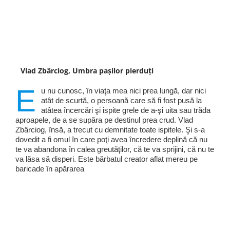
Vlad Zbârciog, Umbra pașilor pierduți
E
u nu cunosc, în viaţa mea nici prea lungă, dar nici
atât de scurtă, o persoană care să fi fost pusă la
atâtea încercări şi ispite grele de a-şi uita sau trăda
aproapele, de a se supăra pe destinul prea crud. Vlad
Zbârciog, însă, a trecut cu demnitate toate ispitele. Şi s-a
dovedit a fi omul în care poţi avea încredere deplină că nu
te va abandona în calea greutăţilor, că te va sprijini, că nu te
va lăsa să disperi. Este bărbatul creator aflat mereu pe
baricade în apărarea