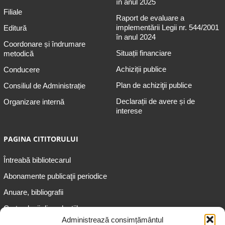
în anul 2025
Filiale
Raport de evaluare a
implementării Legii nr. 544/2001
Editură
în anul 2024
Coordonare și îndrumare
Situații financiare
metodică
Achiziții publice
Conducere
Plan de achiziţii publice
Consiliul de Administrație
Declarații de avere și de
Organizare internă
interese
PAGINA CITITORULUI
Întreabă bibliotecarul
Abonamente publicaţii periodice
Anuare, bibliografii
Cartea lunii din colecțiile
speciale
Administrează consimțământul