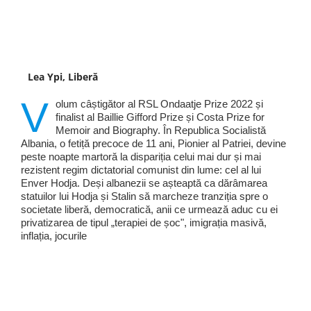
Lea Ypi, Liberă
V
olum câștigător al RSL Ondaatje Prize 2022 și
finalist al Baillie Gifford Prize și Costa Prize for
Memoir and Biography. În Republica Socialistă
Albania, o fetiță precoce de 11 ani, Pionier al Patriei, devine
peste noapte martoră la dispariția celui mai dur și mai
rezistent regim dictatorial comunist din lume: cel al lui
Enver Hodja. Deși albanezii se așteaptă ca dărâmarea
statuilor lui Hodja și Stalin să marcheze tranziția spre o
societate liberă, democratică, anii ce urmează aduc cu ei
privatizarea de tipul „terapiei de șoc", imigrația masivă,
inflația, jocurile