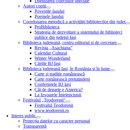
Digitizarea colecţiilor speciale
Autori copiii
Poveştile Iaşului
Poemele Iaşului
Coordonarea metodică a activităţii bibliotecilor din judeţ
ProBiblioteca
Strategia de dezvoltare a sistemului de biblioteci
publice din judeţul Iaşi
Biblioteca judeţeană, centru editorial şi de cercetare
Revista „Asachiana”
Calendar Cultural
Winter Wonderland
Cărţile BJ Iaşi
Biblioteca judeţeană Iaşi, în România şi în lume
Carte şi tradiţie românească
Carte românească pretutindeni
Conferințele BJ Iași
Cât de departe e America?
La Izvoarele Înţelepciunii
Festivalul „Teodorenii“
Festivalul Teodorenii
www.teodorenii.ro
Interes public
Protecția datelor cu caracter personal
Transparență