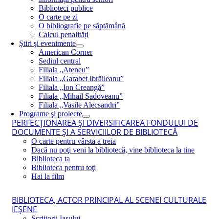
Biblioteci publice
O carte pe zi
O bibliografie pe săptămână
Calcul penalități
Ştiri şi evenimente
American Corner
Sediul central
Filiala „Ateneu”
Filiala „Garabet Ibrăileanu”
Filiala „Ion Creangă”
Filiala „Mihail Sadoveanu”
Filiala „Vasile Alecsandri”
Programe şi proiecte
PERFECŢIONAREA ŞI DIVERSIFICAREA FONDULUI DE
DOCUMENTE ŞI A SERVICIILOR DE BIBLIOTECĂ
O carte pentru vârsta a treia
Dacă nu poţi veni la bibliotecă, vine biblioteca la tine
Biblioteca ta
Biblioteca pentru toţi
Hai la film
BIBLIOTECA, ACTOR PRINCIPAL AL SCENEI CULTURALE
IEŞENE
Scriitorii Iaşului