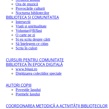
Ora de muzică
Provocările culturii
Nocturna bibliotecilor
BIBLIOTECA ŞI COMUNITATEA
Intersecţii
Viaţă şi spiritualitate
Voluntar@BJIaşi
O carte pe zi
Şi eu scriu despre cărţi
Să înţelegem ce citim
Scriu în culori
CURSURI PENTRU COMUNITATE
BIBLIOTECA ÎN EPOCA DIGITALĂ
www.bjiasi.ro
Digitizarea colecţiilor speciale
AUTORI COPIII
Poveştile Iaşului
Poemele Iaşului
COORDONAREA METODICĂ A ACTIVITĂŢII BIBLIOTECILOR