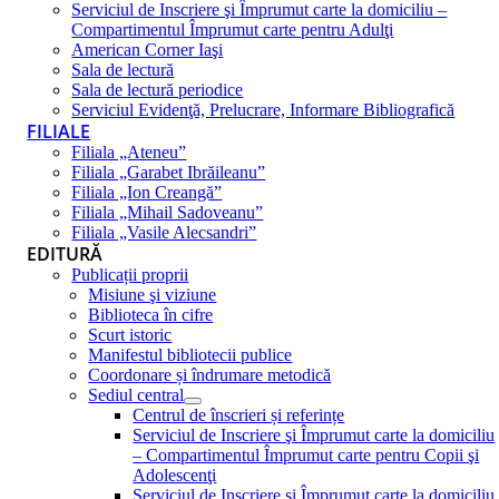
Serviciul de Inscriere şi Împrumut carte la domiciliu –
Compartimentul Împrumut carte pentru Adulţi
American Corner Iaşi
Sala de lectură
Sala de lectură periodice
Serviciul Evidenţă, Prelucrare, Informare Bibliografică
FILIALE
Filiala „Ateneu”
Filiala „Garabet Ibrăileanu”
Filiala „Ion Creangă”
Filiala „Mihail Sadoveanu”
Filiala „Vasile Alecsandri”
EDITURĂ
Publicații proprii
Misiune şi viziune
Biblioteca în cifre
Scurt istoric
Manifestul bibliotecii publice
Coordonare și îndrumare metodică
Sediul central
Centrul de înscrieri și referințe
Serviciul de Inscriere şi Împrumut carte la domiciliu
– Compartimentul Împrumut carte pentru Copii şi
Adolescenţi
Serviciul de Inscriere şi Împrumut carte la domiciliu