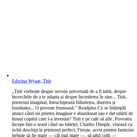
Edwina Wyaat, Tish
„Tish vorbește despre nevoia universală de a fi iubit, despre
încercările de a te adapta și despre încrederea în sine... Tish,
prietenul imaginar, întruchipează blândețea, durerea și
bunătatea... O poveste frumoasă." Readplus Ce se întâmplă
atunci când un prieten imaginar e abandonat sau e dat uitării de
însuși copilul care l-a inventat? Tish e pe cale să afle. Povestea
începe într-o seară când un băiețel, Charles Dimple, visează cu
ochii deschiși la prietenul perfect. Firește, acest prieten fantezist
trebuie să fie mare — cât mai mare —, să aibă colți —