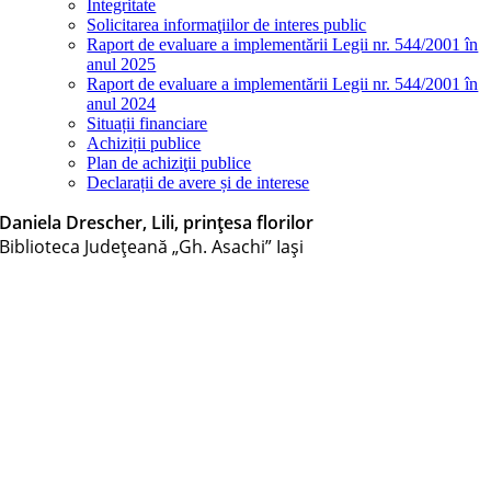
Integritate
Solicitarea informaţiilor de interes public
Raport de evaluare a implementării Legii nr. 544/2001 în
anul 2025
Raport de evaluare a implementării Legii nr. 544/2001 în
anul 2024
Situații financiare
Achiziții publice
Plan de achiziţii publice
Declarații de avere și de interese
Daniela Drescher, Lili, prințesa florilor
Biblioteca Judeţeană „Gh. Asachi” Iaşi