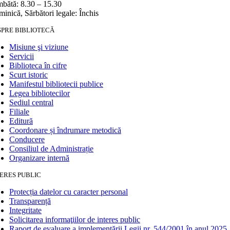
bătă: 8.30 – 15.30
inică, Sărbători legale: Închis
SPRE BIBLIOTECĂ
Misiune şi viziune
Servicii
Biblioteca în cifre
Scurt istoric
Manifestul bibliotecii publice
Legea bibliotecilor
Sediul central
Filiale
Editură
Coordonare și îndrumare metodică
Conducere
Consiliul de Administrație
Organizare internă
ERES PUBLIC
Protecția datelor cu caracter personal
Transparență
Integritate
Solicitarea informaţiilor de interes public
Raport de evaluare a implementării Legii nr. 544/2001 în anul 2025