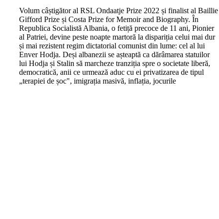
V
olum câștigător al RSL Ondaatje Prize 2022 și finalist al Baillie
Gifford Prize și Costa Prize for Memoir and Biography. În
Republica Socialistă Albania, o fetiță precoce de 11 ani, Pionier
al Patriei, devine peste noapte martoră la dispariția celui mai dur
și mai rezistent regim dictatorial comunist din lume: cel al lui
Enver Hodja. Deși albanezii se așteaptă ca dărâmarea statuilor
lui Hodja și Stalin să marcheze tranziția spre o societate liberă,
democratică, anii ce urmează aduc cu ei privatizarea de tipul
„terapiei de șoc", imigrația masivă, inflația, jocurile