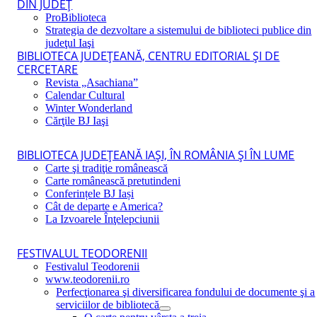
DIN JUDEŢ
ProBiblioteca
Strategia de dezvoltare a sistemului de biblioteci publice din
judeţul Iaşi
BIBLIOTECA JUDEŢEANĂ, CENTRU EDITORIAL ŞI DE
CERCETARE
Revista „Asachiana”
Calendar Cultural
Winter Wonderland
Cărţile BJ Iaşi
BIBLIOTECA JUDEŢEANĂ IAŞI, ÎN ROMÂNIA ŞI ÎN LUME
Carte şi tradiţie românească
Carte românească pretutindeni
Conferințele BJ Iași
Cât de departe e America?
La Izvoarele Înţelepciunii
FESTIVALUL TEODORENII
Festivalul Teodorenii
www.teodorenii.ro
Perfecţionarea şi diversificarea fondului de documente şi a
serviciilor de bibliotecă