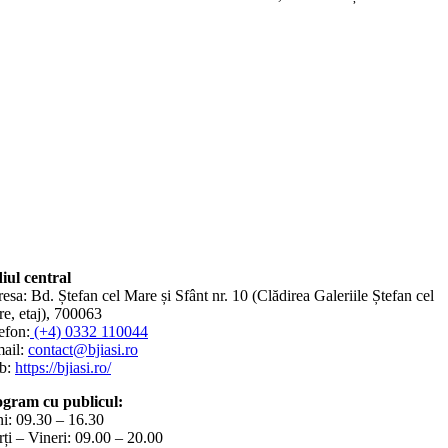
iul central
esa: Bd. Ștefan cel Mare și Sfânt nr. 10 (Clădirea Galeriile Ștefan cel
e, etaj), 700063
efon:
(+4) 0332 110044
ail:
contact@bjiasi.ro
b:
https://bjiasi.ro/
gram cu publicul:
i: 09.30 – 16.30
ți – Vineri: 09.00 – 20.00