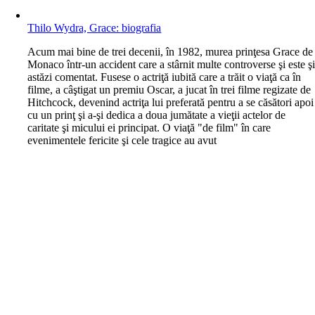
Thilo Wydra, Grace: biografia
A
cum mai bine de trei decenii, în 1982, murea prinţesa Grace de
Monaco într-un accident care a stârnit multe controverse şi este ş
astăzi comentat. Fusese o actriţă iubită care a trăit o viaţă ca în
filme, a câştigat un premiu Oscar, a jucat în trei filme regizate de
Hitchcock, devenind actriţa lui preferată pentru a se căsători apoi
cu un prinţ şi a-şi dedica a doua jumătate a vieţii actelor de
caritate şi micului ei principat. O viaţă "de film" în care
evenimentele fericite şi cele tragice au avut