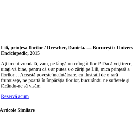
Lili, prințesa florilor / Drescher, Daniela. — București : Univers
Enciclopedic, 2015
Aţi trecut vreodată, vara, pe lângă un crâng înflorit? Dacă veţi trece,
uitaţi-vă bine, pentru că s-ar putea s-o zăriţi pe Lili, mica prinţesă a
florilor… Această poveste încântătoare, cu ilustraţii de o rară
frumuseţe, ne poartă în împărăţia florilor, bucurându-ne sufletele şi
făcându-ne să visăm.
Rezervă acum
Articole Similare