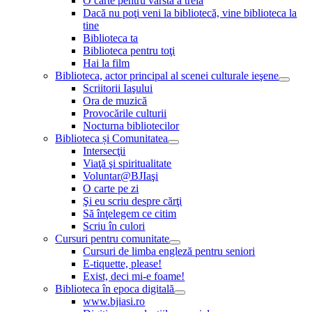
O carte pentru vârsta a treia
Dacă nu poţi veni la bibliotecă, vine biblioteca la
tine
Biblioteca ta
Biblioteca pentru toţi
Hai la film
Biblioteca, actor principal al scenei culturale ieşene
Scriitorii Iaşului
Ora de muzică
Provocările culturii
Nocturna bibliotecilor
Biblioteca și Comunitatea
Intersecţii
Viaţă şi spiritualitate
Voluntar@BJIaşi
O carte pe zi
Şi eu scriu despre cărţi
Să înţelegem ce citim
Scriu în culori
Cursuri pentru comunitate
Cursuri de limba engleză pentru seniori
E-tiquette, please!
Exist, deci mi-e foame!
Biblioteca în epoca digitală
www.bjiasi.ro