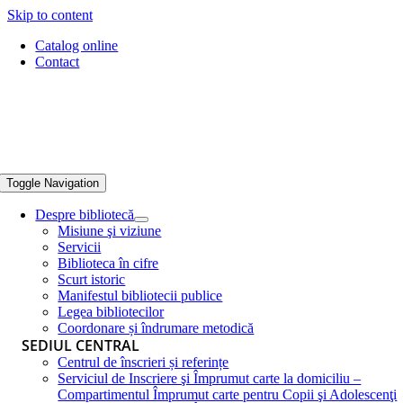
Skip to content
Catalog online
Contact
Toggle Navigation
Despre bibliotecă
Misiune şi viziune
Servicii
Biblioteca în cifre
Scurt istoric
Manifestul bibliotecii publice
Legea bibliotecilor
Coordonare și îndrumare metodică
SEDIUL CENTRAL
Centrul de înscrieri și referințe
Serviciul de Inscriere şi Împrumut carte la domiciliu –
Compartimentul Împrumut carte pentru Copii şi Adolescenţi