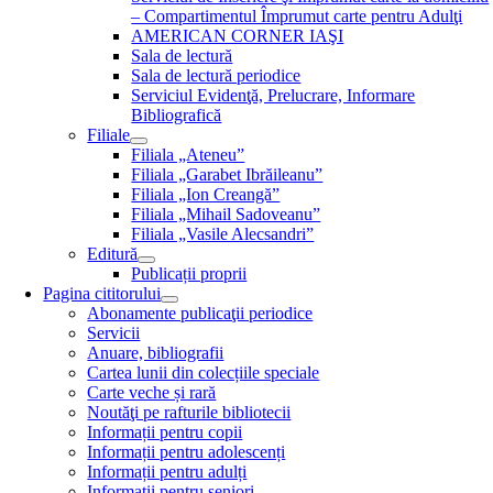
– Compartimentul Împrumut carte pentru Adulţi
AMERICAN CORNER IAŞI
Sala de lectură
Sala de lectură periodice
Serviciul Evidenţă, Prelucrare, Informare
Bibliografică
Filiale
Filiala „Ateneu”
Filiala „Garabet Ibrăileanu”
Filiala „Ion Creangă”
Filiala „Mihail Sadoveanu”
Filiala „Vasile Alecsandri”
Editură
Publicații proprii
Pagina cititorului
Abonamente publicaţii periodice
Servicii
Anuare, bibliografii
Cartea lunii din colecțiile speciale
Carte veche și rară
Noutăţi pe rafturile bibliotecii
Informații pentru copii
Informații pentru adolescenți
Informații pentru adulți
Informații pentru seniori