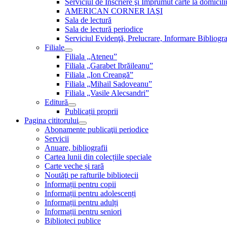
Serviciul de Inscriere şi Împrumut carte la domici
AMERICAN CORNER IAŞI
Sala de lectură
Sala de lectură periodice
Serviciul Evidenţă, Prelucrare, Informare Bibliogra
Filiale
Filiala „Ateneu”
Filiala „Garabet Ibrăileanu”
Filiala „Ion Creangă”
Filiala „Mihail Sadoveanu”
Filiala „Vasile Alecsandri”
Editură
Publicații proprii
Pagina cititorului
Abonamente publicaţii periodice
Servicii
Anuare, bibliografii
Cartea lunii din colecțiile speciale
Carte veche și rară
Noutăţi pe rafturile bibliotecii
Informații pentru copii
Informații pentru adolescenți
Informații pentru adulți
Informații pentru seniori
Biblioteci publice