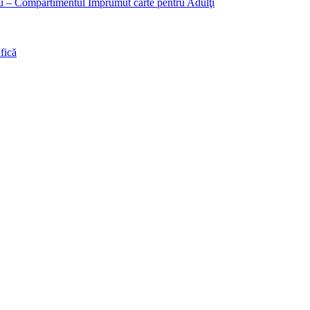
liu – Compartimentul Împrumut carte pentru Adulţi
fică