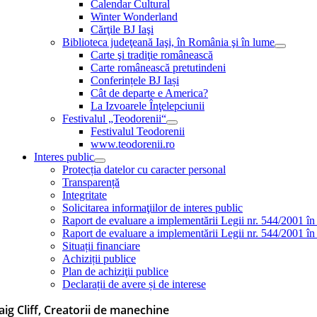
Calendar Cultural
Winter Wonderland
Cărţile BJ Iaşi
Biblioteca judeţeană Iaşi, în România şi în lume
Carte şi tradiţie românească
Carte românească pretutindeni
Conferințele BJ Iași
Cât de departe e America?
La Izvoarele Înţelepciunii
Festivalul „Teodorenii“
Festivalul Teodorenii
www.teodorenii.ro
Interes public
Protecția datelor cu caracter personal
Transparență
Integritate
Solicitarea informaţiilor de interes public
Raport de evaluare a implementării Legii nr. 544/2001 în
Raport de evaluare a implementării Legii nr. 544/2001 în
Situații financiare
Achiziții publice
Plan de achiziţii publice
Declarații de avere și de interese
aig Cliff, Creatorii de manechine