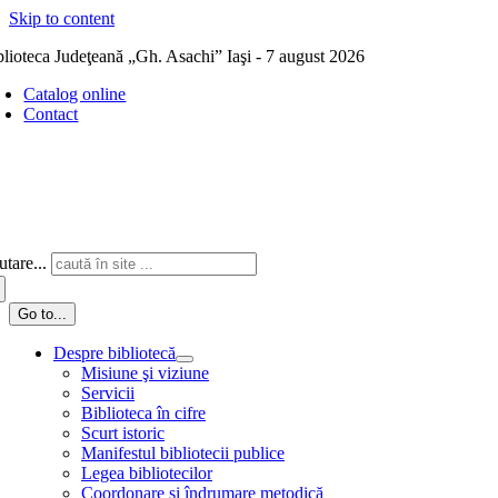
Skip to content
blioteca Judeţeană „Gh. Asachi” Iaşi - 7 august 2026
Catalog online
Contact
tare...
Go to...
Despre bibliotecă
Misiune şi viziune
Servicii
Biblioteca în cifre
Scurt istoric
Manifestul bibliotecii publice
Legea bibliotecilor
Coordonare și îndrumare metodică