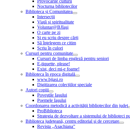
Provocările culturii
Nocturna bibliotecilor
Biblioteca și Comunitatea
Intersecţii
Viaţă şi spiritualitate
Voluntar@BJIaşi
O carte pe zi
Şi eu scriu despre cărţi
Să înţelegem ce citim
Scriu în culori
Cursuri pentru comunitate
Cursuri de limba engleză pentru seniori
E-tiquette, please!
Exist, deci mi-e foame!
Biblioteca în epoca digitală
www.bjiasi.ro
Digitizarea colecţiilor speciale
Autori copiii
Poveştile Iaşului
Poemele Iaşului
Coordonarea metodică a activităţii bibliotecilor din judeţ
ProBiblioteca
Strategia de dezvoltare a sistemului de biblioteci pu
Biblioteca judeţeană, centru editorial şi de cercetare
Revista „Asachiana”