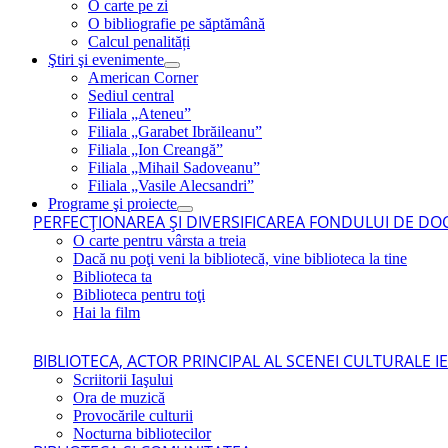
O carte pe zi
O bibliografie pe săptămână
Calcul penalități
Ştiri şi evenimente
American Corner
Sediul central
Filiala „Ateneu”
Filiala „Garabet Ibrăileanu”
Filiala „Ion Creangă”
Filiala „Mihail Sadoveanu”
Filiala „Vasile Alecsandri”
Programe şi proiecte
PERFECŢIONAREA ŞI DIVERSIFICAREA FONDULUI DE DOC
O carte pentru vârsta a treia
Dacă nu poţi veni la bibliotecă, vine biblioteca la tine
Biblioteca ta
Biblioteca pentru toţi
Hai la film
BIBLIOTECA, ACTOR PRINCIPAL AL SCENEI CULTURALE I
Scriitorii Iaşului
Ora de muzică
Provocările culturii
Nocturna bibliotecilor