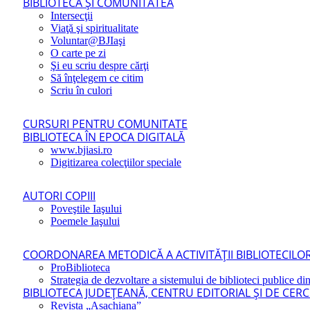
BIBLIOTECA ŞI COMUNITATEA
Intersecţii
Viaţă şi spiritualitate
Voluntar@BJIaşi
O carte pe zi
Şi eu scriu despre cărţi
Să înţelegem ce citim
Scriu în culori
CURSURI PENTRU COMUNITATE
BIBLIOTECA ÎN EPOCA DIGITALĂ
www.bjiasi.ro
Digitizarea colecţiilor speciale
AUTORI COPIII
Poveştile Iaşului
Poemele Iaşului
COORDONAREA METODICĂ A ACTIVITĂŢII BIBLIOTECILOR
ProBiblioteca
Strategia de dezvoltare a sistemului de biblioteci publice din
BIBLIOTECA JUDEŢEANĂ, CENTRU EDITORIAL ŞI DE CER
Revista „Asachiana”