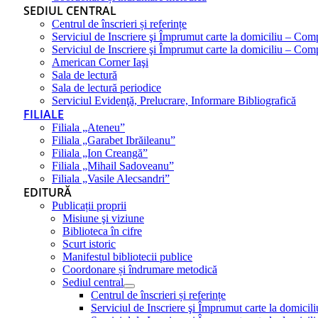
SEDIUL CENTRAL
Centrul de înscrieri și referințe
Serviciul de Inscriere şi Împrumut carte la domiciliu – Com
Serviciul de Inscriere şi Împrumut carte la domiciliu – Co
American Corner Iaşi
Sala de lectură
Sala de lectură periodice
Serviciul Evidenţă, Prelucrare, Informare Bibliografică
FILIALE
Filiala „Ateneu”
Filiala „Garabet Ibrăileanu”
Filiala „Ion Creangă”
Filiala „Mihail Sadoveanu”
Filiala „Vasile Alecsandri”
EDITURĂ
Publicații proprii
Misiune şi viziune
Biblioteca în cifre
Scurt istoric
Manifestul bibliotecii publice
Coordonare și îndrumare metodică
Sediul central
Centrul de înscrieri și referințe
Serviciul de Inscriere şi Împrumut carte la domici