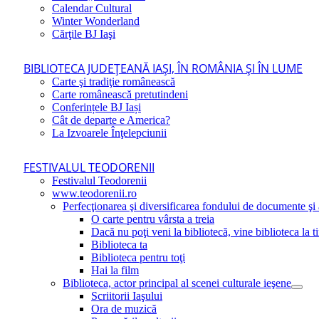
Calendar Cultural
Winter Wonderland
Cărţile BJ Iaşi
BIBLIOTECA JUDEŢEANĂ IAŞI, ÎN ROMÂNIA ŞI ÎN LUME
Carte şi tradiţie românească
Carte românească pretutindeni
Conferințele BJ Iași
Cât de departe e America?
La Izvoarele Înţelepciunii
FESTIVALUL TEODORENII
Festivalul Teodorenii
www.teodorenii.ro
Perfecţionarea şi diversificarea fondului de documente şi a
O carte pentru vârsta a treia
Dacă nu poţi veni la bibliotecă, vine biblioteca la t
Biblioteca ta
Biblioteca pentru toţi
Hai la film
Biblioteca, actor principal al scenei culturale ieşene
Scriitorii Iaşului
Ora de muzică