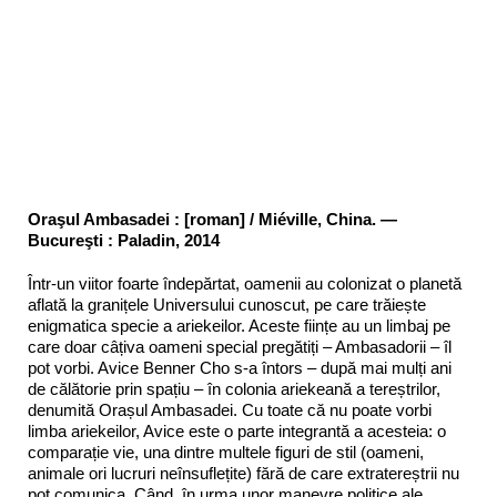
Oraşul Ambasadei : [roman] / Miéville, China. —
Bucureşti : Paladin, 2014
Într-un viitor foarte îndepărtat, oamenii au colonizat o planetă
aflată la granițele Universului cunoscut, pe care trăiește
enigmatica specie a ariekeilor. Aceste ființe au un limbaj pe
care doar câțiva oameni special pregătiți – Ambasadorii – îl
pot vorbi. Avice Benner Cho s-a întors – după mai mulți ani
de călătorie prin spațiu – în colonia ariekeană a tereștrilor,
denumită Orașul Ambasadei. Cu toate că nu poate vorbi
limba ariekeilor, Avice este o parte integrantă a acesteia: o
comparație vie, una dintre multele figuri de stil (oameni,
animale ori lucruri neînsuflețite) fără de care extratereștrii nu
pot comunica. Când, în urma unor manevre politice ale