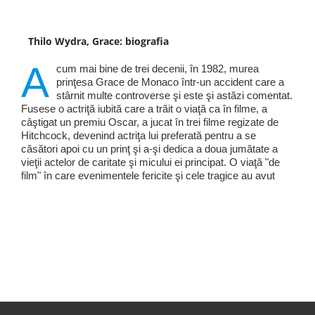
Thilo Wydra, Grace: biografia
A
cum mai bine de trei decenii, în 1982, murea
prinţesa Grace de Monaco într-un accident care a
stârnit multe controverse şi este şi astăzi comentat.
Fusese o actriţă iubită care a trăit o viaţă ca în filme, a
câştigat un premiu Oscar, a jucat în trei filme regizate de
Hitchcock, devenind actriţa lui preferată pentru a se
căsători apoi cu un prinţ şi a-şi dedica a doua jumătate a
vieţii actelor de caritate şi micului ei principat. O viaţă "de
film" în care evenimentele fericite şi cele tragice au avut