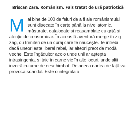
Briscan Zara, Românism. Fals tratat de ură patriotică
M
ai bine de 100 de feluri de a fi ale românismului
sunt disecate în carte până la nivel atomic,
măsurate, catalogate și reasamblate cu grijă și
atenție de ceasornicar. În această aventură merge în zig-
zag, cu trimiteri de un curaj care te năucește. Te întrebi
dacă uneori este liberal rebel, iar alteori preot de modă
veche. Este îngăduitor acolo unde unii ar aștepta
intrasingența, și taie în carne vie în alte locuri, unde alții
invocă cutume de neschimbat. De aceea cartea de față va
provoca scandal. Este o integrală a