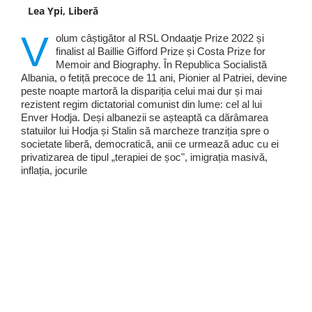
Lea Ypi, Liberă
V
olum câștigător al RSL Ondaatje Prize 2022 și
finalist al Baillie Gifford Prize și Costa Prize for
Memoir and Biography. În Republica Socialistă
Albania, o fetiță precoce de 11 ani, Pionier al Patriei, devine
peste noapte martoră la dispariția celui mai dur și mai
rezistent regim dictatorial comunist din lume: cel al lui
Enver Hodja. Deși albanezii se așteaptă ca dărâmarea
statuilor lui Hodja și Stalin să marcheze tranziția spre o
societate liberă, democratică, anii ce urmează aduc cu ei
privatizarea de tipul „terapiei de șoc", imigrația masivă,
inflația, jocurile