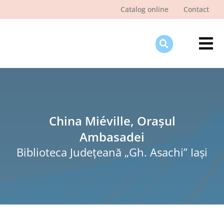
Skip
Catalog online
Contact
to
content
Tog
Nav
Des
Pagi
Şti
China Miéville, Orașul
Ambasadei
Pro
Biblioteca Judeţeană „Gh. Asachi” Iaşi
Int