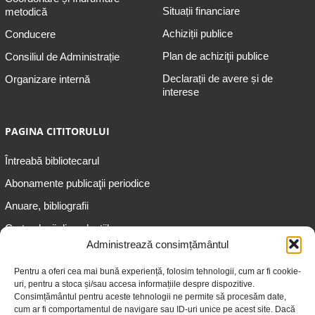
Situații financiare
metodică
Achiziții publice
Conducere
Plan de achiziţii publice
Consiliul de Administrație
Declarații de avere și de
Organizare internă
interese
PAGINA CITITORULUI
Întreabă bibliotecarul
Abonamente publicaţii periodice
Anuare, bibliografii
Cartea lunii din colecțiile
speciale
Administrează consimțământul
Informații pentru copii
Pentru a oferi cea mai bună experiență, folosim tehnologii, cum ar fi cookie-
uri, pentru a stoca și/sau accesa informațiile despre dispozitive.
Informații pentru adolescenți
Consimțământul pentru aceste tehnologii ne permite să procesăm date,
Informații pentru adulți
cum ar fi comportamentul de navigare sau ID-uri unice pe acest site. Dacă