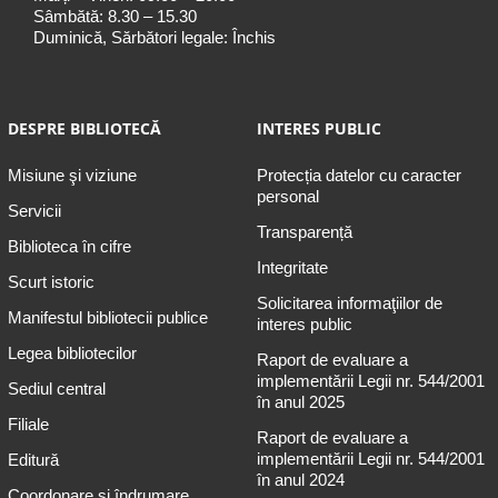
Sâmbătă: 8.30 – 15.30
Duminică, Sărbători legale: Închis
DESPRE BIBLIOTECĂ
INTERES PUBLIC
Misiune şi viziune
Protecția datelor cu caracter
personal
Servicii
Transparență
Biblioteca în cifre
Integritate
Scurt istoric
Solicitarea informaţiilor de
Manifestul bibliotecii publice
interes public
Legea bibliotecilor
Raport de evaluare a
implementării Legii nr. 544/2001
Sediul central
în anul 2025
Filiale
Raport de evaluare a
implementării Legii nr. 544/2001
Editură
în anul 2024
Coordonare și îndrumare