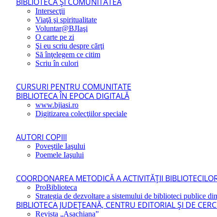
BIBLIOTECA ŞI COMUNITATEA
Intersecţii
Viaţă şi spiritualitate
Voluntar@BJIaşi
O carte pe zi
Şi eu scriu despre cărţi
Să înţelegem ce citim
Scriu în culori
CURSURI PENTRU COMUNITATE
BIBLIOTECA ÎN EPOCA DIGITALĂ
www.bjiasi.ro
Digitizarea colecţiilor speciale
AUTORI COPIII
Poveştile Iaşului
Poemele Iaşului
COORDONAREA METODICĂ A ACTIVITĂŢII BIBLIOTECILOR
ProBiblioteca
Strategia de dezvoltare a sistemului de biblioteci publice din
BIBLIOTECA JUDEŢEANĂ, CENTRU EDITORIAL ŞI DE CER
Revista „Asachiana”