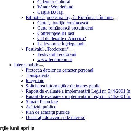
Calendar Cultural
Winter Wonderland
Cărţile BJ Iaşi
Biblioteca judeţeană Iaşi, în România şi în lume
Carte şi tradiţie românească
Carte românească pretutindeni
Conferințele BJ Iași
Cât de departe e America?
La Izvoarele Înţelepciunii
Festivalul „Teodorenii“
Festivalul Teodorenii
www.teodorenii.ro
Interes public
Protecția datelor cu caracter personal
Transparență
Integritate
Solicitarea informaţiilor de interes public
Raport de evaluare a implementării Legii nr. 544/2001 în
Raport de evaluare a implementării Legii nr. 544/2001 în
Situații financiare
Achiziții publice
Plan de achiziţii publice
Declarații de avere și de interese
rțile lunii aprilie