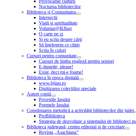
Provocările culturii
Nocturna bibliotecilor
Biblioteca și Comunitatea
Intersecţii
Viaţă şi spiritualitate
Voluntar@BJIaşi
O carte pe zi
Şi eu scriu despre cărţi
Să înţelegem ce citim
Scriu în culori
Cursuri pentru comunitate
Cursuri de limba engleză pentru seniori
E-tiquette, please!
Exist, deci mi-e foame!
Biblioteca în epoca digitală
www.bjiasi.ro
Digitizarea colecţiilor speciale
Autori copiii
Poveştile Iaşului
Poemele Iaşului
Coordonarea metodică a activităţii bibliotecilor din judeţ
ProBiblioteca
Strategia de dezvoltare a sistemului de biblioteci pu
Biblioteca judeţeană, centru editorial şi de cercetare
Revista „Asachiana”