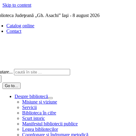
Skip to content
blioteca Judeţeană „Gh. Asachi” Iaşi - 8 august 2026
Catalog online
Contact
tare...
Go to...
Despre bibliotecă
Misiune şi viziune
Servicii
Biblioteca în cifre
Scurt istoric
Manifestul bibliotecii publice
Legea bibliotecilor
Coordonare și îndrumare metodică