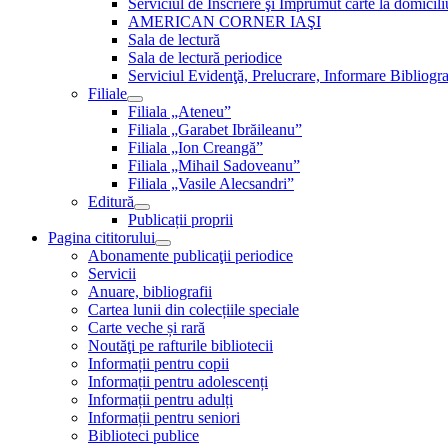
Serviciul de Inscriere şi Împrumut carte la domici
AMERICAN CORNER IAŞI
Sala de lectură
Sala de lectură periodice
Serviciul Evidenţă, Prelucrare, Informare Bibliogra
Filiale
Filiala „Ateneu”
Filiala „Garabet Ibrăileanu”
Filiala „Ion Creangă”
Filiala „Mihail Sadoveanu”
Filiala „Vasile Alecsandri”
Editură
Publicații proprii
Pagina cititorului
Abonamente publicaţii periodice
Servicii
Anuare, bibliografii
Cartea lunii din colecțiile speciale
Carte veche și rară
Noutăţi pe rafturile bibliotecii
Informații pentru copii
Informații pentru adolescenți
Informații pentru adulți
Informații pentru seniori
Biblioteci publice