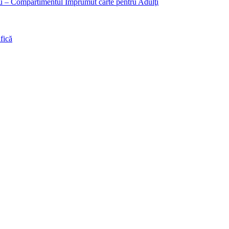
liu – Compartimentul Împrumut carte pentru Adulţi
fică