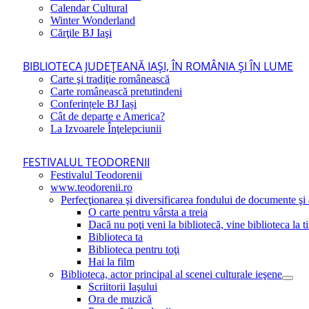
Calendar Cultural
Winter Wonderland
Cărţile BJ Iaşi
BIBLIOTECA JUDEŢEANĂ IAŞI, ÎN ROMÂNIA ŞI ÎN LUME
Carte şi tradiţie românească
Carte românească pretutindeni
Conferințele BJ Iași
Cât de departe e America?
La Izvoarele Înţelepciunii
FESTIVALUL TEODORENII
Festivalul Teodorenii
www.teodorenii.ro
Perfecţionarea şi diversificarea fondului de documente şi a
O carte pentru vârsta a treia
Dacă nu poţi veni la bibliotecă, vine biblioteca la t
Biblioteca ta
Biblioteca pentru toţi
Hai la film
Biblioteca, actor principal al scenei culturale ieşene
Scriitorii Iaşului
Ora de muzică