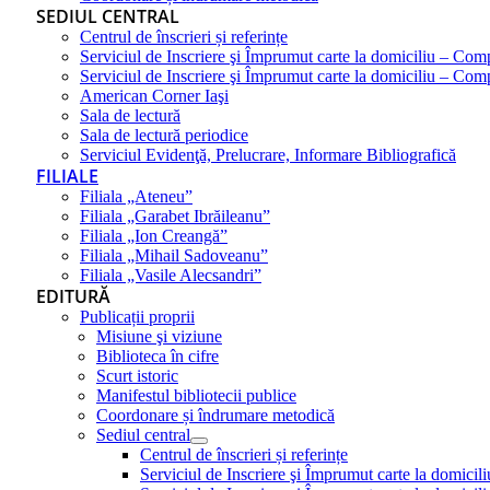
SEDIUL CENTRAL
Centrul de înscrieri și referințe
Serviciul de Inscriere şi Împrumut carte la domiciliu – Com
Serviciul de Inscriere şi Împrumut carte la domiciliu – Co
American Corner Iaşi
Sala de lectură
Sala de lectură periodice
Serviciul Evidenţă, Prelucrare, Informare Bibliografică
FILIALE
Filiala „Ateneu”
Filiala „Garabet Ibrăileanu”
Filiala „Ion Creangă”
Filiala „Mihail Sadoveanu”
Filiala „Vasile Alecsandri”
EDITURĂ
Publicații proprii
Misiune şi viziune
Biblioteca în cifre
Scurt istoric
Manifestul bibliotecii publice
Coordonare și îndrumare metodică
Sediul central
Centrul de înscrieri și referințe
Serviciul de Inscriere şi Împrumut carte la domici