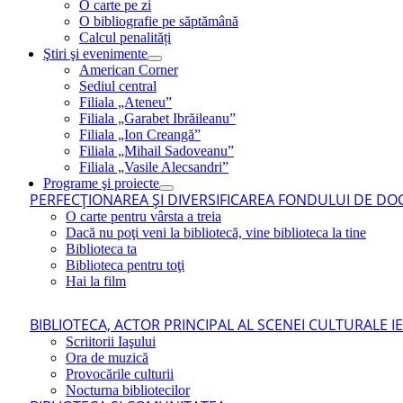
O carte pe zi
O bibliografie pe săptămână
Calcul penalități
Ştiri şi evenimente
American Corner
Sediul central
Filiala „Ateneu”
Filiala „Garabet Ibrăileanu”
Filiala „Ion Creangă”
Filiala „Mihail Sadoveanu”
Filiala „Vasile Alecsandri”
Programe şi proiecte
PERFECŢIONAREA ŞI DIVERSIFICAREA FONDULUI DE DOC
O carte pentru vârsta a treia
Dacă nu poţi veni la bibliotecă, vine biblioteca la tine
Biblioteca ta
Biblioteca pentru toţi
Hai la film
BIBLIOTECA, ACTOR PRINCIPAL AL SCENEI CULTURALE I
Scriitorii Iaşului
Ora de muzică
Provocările culturii
Nocturna bibliotecilor