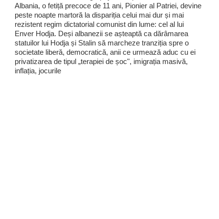
Albania, o fetiță precoce de 11 ani, Pionier al Patriei, devine
peste noapte martoră la dispariția celui mai dur și mai
rezistent regim dictatorial comunist din lume: cel al lui
Enver Hodja. Deși albanezii se așteaptă ca dărâmarea
statuilor lui Hodja și Stalin să marcheze tranziția spre o
societate liberă, democratică, anii ce urmează aduc cu ei
privatizarea de tipul „terapiei de șoc", imigrația masivă,
inflația, jocurile