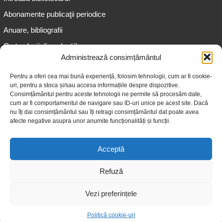
Abonamente publicaţii periodice
Anuare, bibliografii
Cartea lunii din colecțiile
speciale
Administrează consimțământul
Informații pentru copii
Pentru a oferi cea mai bună experiență, folosim tehnologii, cum ar fi cookie-
uri, pentru a stoca și/sau accesa informațiile despre dispozitive.
Informații pentru adolescenți
Consimțământul pentru aceste tehnologii ne permite să procesăm date,
Informații pentru adulți
cum ar fi comportamentul de navigare sau ID-uri unice pe acest site. Dacă
nu îți dai consimțământul sau îți retragi consimțământul dat poate avea
Informații pentru seniori
afecte negative asupra unor anumite funcționalități și funcții.
Biblioteci publice
Acceptă
Refuză
Vezi preferințele
© 2026 Biblioteca Judeţeană „Gheorghe Asachi” Iaşi
Politică cookie-uri