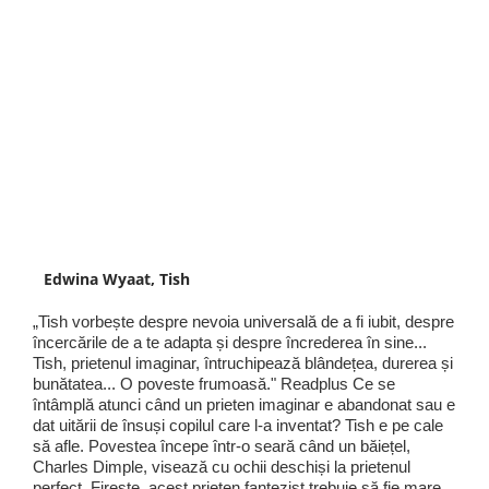
Edwina Wyaat, Tish
„Tish vorbește despre nevoia universală de a fi iubit, despre
încercările de a te adapta și despre încrederea în sine...
Tish, prietenul imaginar, întruchipează blândețea, durerea și
bunătatea... O poveste frumoasă." Readplus Ce se
întâmplă atunci când un prieten imaginar e abandonat sau e
dat uitării de însuși copilul care l-a inventat? Tish e pe cale
să afle. Povestea începe într-o seară când un băiețel,
Charles Dimple, visează cu ochii deschiși la prietenul
perfect. Firește, acest prieten fantezist trebuie să fie mare