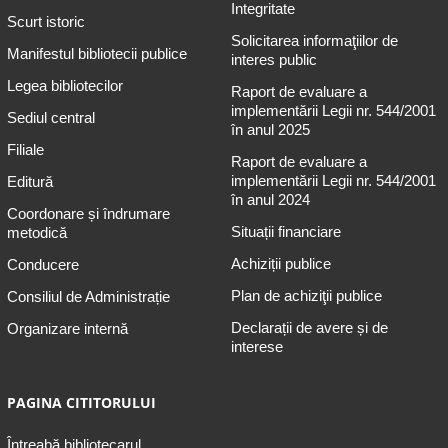
Integritate
Scurt istoric
Solicitarea informaţiilor de
Manifestul bibliotecii publice
interes public
Legea bibliotecilor
Raport de evaluare a
implementării Legii nr. 544/2001
Sediul central
în anul 2025
Filiale
Raport de evaluare a
implementării Legii nr. 544/2001
Editură
în anul 2024
Coordonare și îndrumare
Situații financiare
metodică
Achiziții publice
Conducere
Plan de achiziţii publice
Consiliul de Administrație
Declarații de avere și de
Organizare internă
interese
PAGINA CITITORULUI
Întreabă bibliotecarul