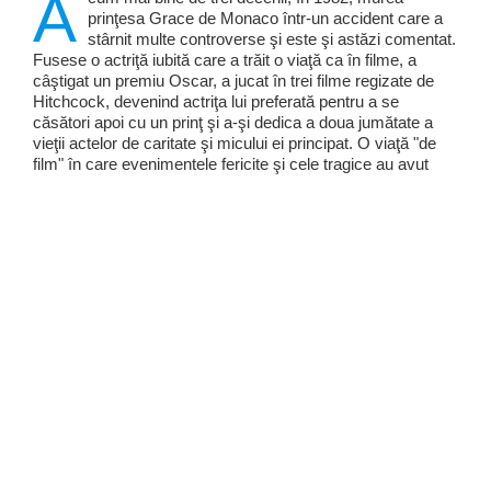
A
prinţesa Grace de Monaco într-un accident care a
stârnit multe controverse şi este şi astăzi comentat.
Fusese o actriţă iubită care a trăit o viaţă ca în filme, a
câştigat un premiu Oscar, a jucat în trei filme regizate de
Hitchcock, devenind actriţa lui preferată pentru a se
căsători apoi cu un prinţ şi a-şi dedica a doua jumătate a
vieţii actelor de caritate şi micului ei principat. O viaţă "de
film" în care evenimentele fericite şi cele tragice au avut