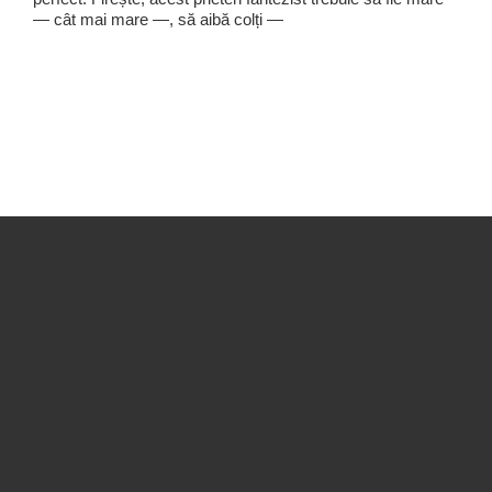
— cât mai mare —, să aibă colți —