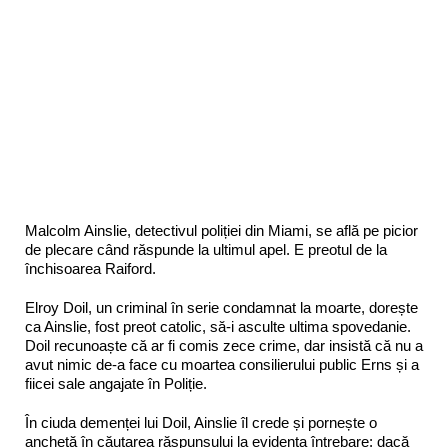
Malcolm Ainslie, detectivul poliției din Miami, se află pe picior
de plecare când răspunde la ultimul apel. E preotul de la
închisoarea Raiford.
Elroy Doil, un criminal în serie condamnat la moarte, dorește
ca Ainslie, fost preot catolic, să-i asculte ultima spovedanie.
Doil recunoaște că ar fi comis zece crime, dar insistă că nu a
avut nimic de-a face cu moartea consilierului public Erns și a
fiicei sale angajate în Poliție.
În ciuda demenței lui Doil, Ainslie îl crede și pornește o
anchetă în căutarea răspunsului la evidenta întrebare: dacă