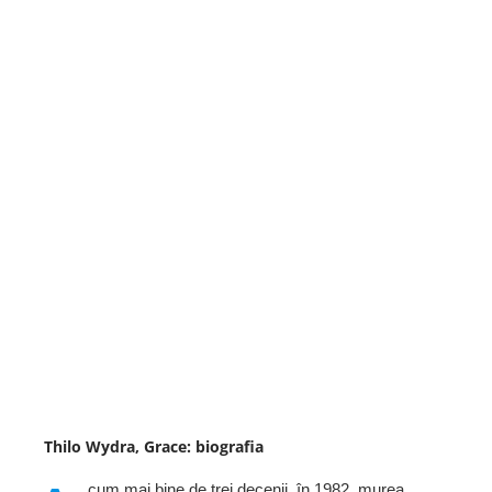
Thilo Wydra, Grace: biografia
cum mai bine de trei decenii, în 1982, murea