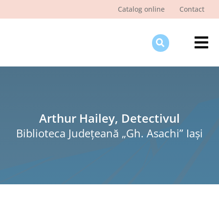
Skip
Catalog online
Contact
to
content
Tog
Nav
Des
Pagi
Şti
Arthur Hailey, Detectivul
Biblioteca Judeţeană „Gh. Asachi” Iaşi
Pro
Int