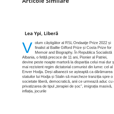
Articole Similare
Lea Ypi, Liberă
V
olum câștigător al RSL Ondaatje Prize 2022 și
finalist al Baillie Gifford Prize și Costa Prize for
Memoir and Biography. În Republica Socialistă
Albania, o fetiță precoce de 11 ani, Pionier al Patriei,
devine peste noapte martoră la dispariția celui mai dur ș
mai rezistent regim dictatorial comunist din lume: cel al 
Enver Hodja. Deși albanezii se așteaptă ca dărâmarea
statuilor lui Hodja și Stalin să marcheze tranziția spre o
societate liberă, democratică, anii ce urmează aduc cu 
privatizarea de tipul „terapiei de șoc", imigrația masivă,
inflația, jocurile