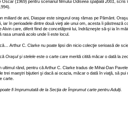
e Oscar (1969) pentru scenariul filmului
Odiseea spaţială 2001
, scris
1994).
n miliard de ani, Diaspar este singurul oraş rămas pe Pământ. Oraş
, iar în perioadele dintre două vieţi ale unui om, acesta îi păstrează co
 Alvin care, diferit fiind de concetăţenii lui, îndrăzneşte să-şi ia în mâi
 rasa umană acolo unde îi este locul.
că… Arthur C. Clarke nu poate lipsi din nicio colecţie serioasă de scie
 că
Oraşul şi stelele
este o carte care merită citită măcar o dată la zec
în ultimul rând, pentru că Arthur C. Clarke tradus de Mihai-Dan Pave
 de trei maeştri bijutieri şi dacă ai ocazia, măcar o dată în viaţă, să p
de carte.
poate fi împrumutată de la Secţia de Împrumut carte pentru Adulţi.