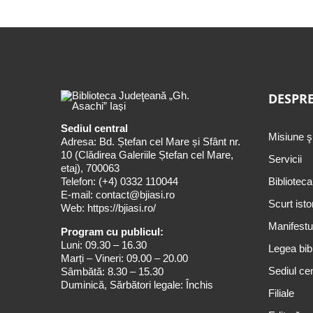
DESPRE
Sediul central
Misiune ş
Adresa: Bd. Ștefan cel Mare și Sfânt nr.
10 (Clădirea Galeriile Ștefan cel Mare,
Servicii
etaj), 700063
Telefon:
(+4) 0332 110044
Biblioteca
E-mail:
contact@bjiasi.ro
Scurt isto
Web:
https://bjiasi.ro/
Manifestul
Program cu publicul:
Luni: 09.30 – 16.30
Legea bibl
Marți – Vineri: 09.00 – 20.00
Sediul cen
Sâmbătă: 8.30 – 15.30
Duminică, Sărbători legale: Închis
Filiale