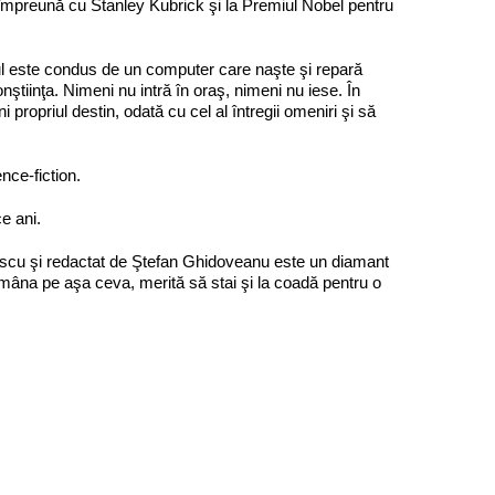
 împreună cu Stanley Kubrick şi la Premiul Nobel pentru
ul este condus de un computer care naşte şi repară
nştiinţa. Nimeni nu intră în oraş, nimeni nu iese. În
ni propriul destin, odată cu cel al întregii omeniri şi să
nce-fiction.
e ani.
lescu şi redactat de Ştefan Ghidoveanu este un diamant
ui mâna pe aşa ceva, merită să stai şi la coadă pentru o