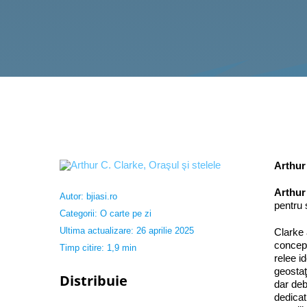
Arthur
Arthur
Autor:
bjiasi.ro
pentru
Categorii:
O carte pe zi
Ultima actualizare: 26 aprilie 2025
Clarke 
concept
Timp citire: 1,9 min
relee i
geostaţ
Distribuie
dar deb
dedicat