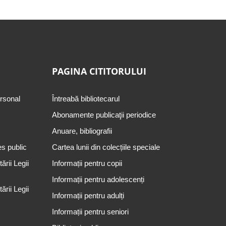
PAGINA CITITORULUI
ersonal
Întreabă bibliotecarul
Abonamente publicaţii periodice
Anuare, bibliografii
es public
Cartea lunii din colecțiile speciale
rii Legii
Informații pentru copii
Informații pentru adolescenți
rii Legii
Informații pentru adulți
Informații pentru seniori