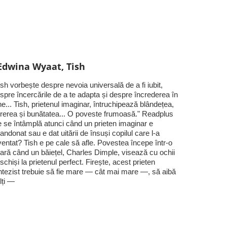
Edwina Wyaat, Tish
ish vorbește despre nevoia universală de a fi iubit,
spre încercările de a te adapta și despre încrederea în
ne... Tish, prietenul imaginar, întruchipează blândețea,
rerea și bunătatea... O poveste frumoasă." Readplus
 se întâmplă atunci când un prieten imaginar e
andonat sau e dat uitării de însuși copilul care l-a
ventat? Tish e pe cale să afle. Povestea începe într-o
ară când un băiețel, Charles Dimple, visează cu ochii
schiși la prietenul perfect. Firește, acest prieten
ntezist trebuie să fie mare — cât mai mare —, să aibă
lți —