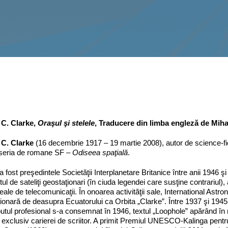
 C. Clarke,
Oraşul şi stelele
, Traducere din limba engleză de Miha
 C. Clarke
(16 decembrie 1917 – 19 martie 2008), autor de science-fict
 seria de romane SF –
Odiseea spaţială
.
a fost preşedintele Societăţii Interplanetare Britanice între anii 1946 ş
ul de sateliţi geostaţionari (în ciuda legendei care susţine contrariul), a
deale de telecomunicaţii. În onoarea activităţii sale, International Ast
ionară de deasupra Ecuatorului ca Orbita „Clarke”. Între 1937 şi 1945, 
utul profesional s-a consemnat în 1946, textul „Loophole” apărând în
 exclusiv carierei de scriitor. A primit Premiul UNESCO-Kalinga pentru 