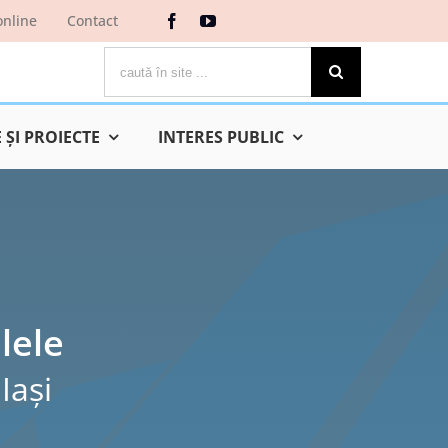
online
Contact
Cautare...
ŞI PROIECTE
INTERES PUBLIC
lele
Iaşi