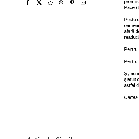
premiil
Pace (
Peste u
oamenii
afară de
readucă
Pentru 
Pentru
Şi, nu 
şlefuit
astfel 
Cartea 