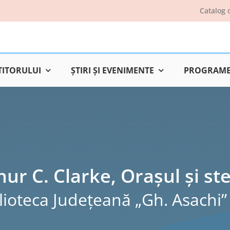
Catalog 
TITORULUI
ŞTIRI ŞI EVENIMENTE
PROGRAME 
hur C. Clarke, Oraşul şi ste
lioteca Judeţeană „Gh. Asachi” 