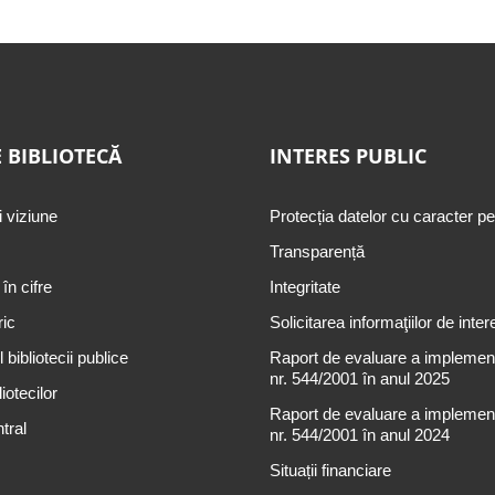
 BIBLIOTECĂ
INTERES PUBLIC
i viziune
Protecția datelor cu caracter p
Transparență
 în cifre
Integritate
ric
Solicitarea informaţiilor de inter
 bibliotecii publice
Raport de evaluare a implementă
nr. 544/2001 în anul 2025
iotecilor
Raport de evaluare a implementă
tral
nr. 544/2001 în anul 2024
Situații financiare