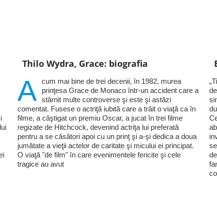
Thilo Wydra, Grace: biografia
A
cum mai bine de trei decenii, în 1982, murea
„T
prinţesa Grace de Monaco într-un accident care a
de
stârnit multe controverse şi este şi astăzi
si
comentat. Fusese o actriţă iubită care a trăit o viaţă ca în
du
i
filme, a câştigat un premiu Oscar, a jucat în trei filme
Ce
lui
regizate de Hitchcock, devenind actriţa lui preferată
ab
pentru a se căsători apoi cu un prinţ şi a-şi dedica a doua
in
jumătate a vieţii actelor de caritate şi micului ei principat.
se
ei
O viaţă "de film" în care evenimentele fericite şi cele
de
tragice au avut
fa
co