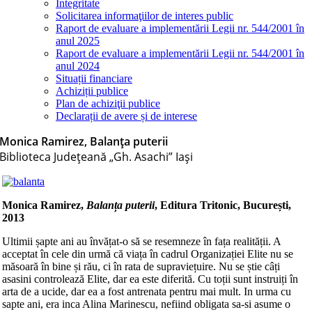
Integritate
Solicitarea informaţiilor de interes public
Raport de evaluare a implementării Legii nr. 544/2001 în
anul 2025
Raport de evaluare a implementării Legii nr. 544/2001 în
anul 2024
Situații financiare
Achiziții publice
Plan de achiziţii publice
Declarații de avere și de interese
Monica Ramirez, Balanța puterii
Biblioteca Judeţeană „Gh. Asachi” Iaşi
Monica Ramirez,
Balanța puterii
, Editura Tritonic, București,
2013
Ultimii șapte ani au învățat-o să se resemneze în fața realității. A
acceptat în cele din urmă că viața în cadrul Organizației Elite nu se
măsoară în bine și rău, ci în rata de supraviețuire. Nu se știe câți
asasini controlează Elite, dar ea este diferită. Cu toții sunt instruiți în
arta de a ucide, dar ea a fost antrenata pentru mai mult. In urma cu
sapte ani, era inca Alina Marinescu, nefiind obligata sa-si asume o