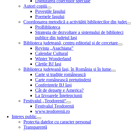
Digitizarea colecţiilor speciale
Autori copiii
Poveştile Iaşului
Poemele Iaşului
Coordonarea metodică a activităţii bibliotecilor din judeţ
ProBiblioteca
Strategia de dezvoltare a sistemului de biblioteci
publice din judeţul Iaşi
Biblioteca judeţeană, centru editorial şi de cercetare
Revista „Asachiana”
Calendar Cultural
Winter Wonderland
Cărţile BJ Iaşi
Biblioteca judeţeană Iaşi, în România şi în lume
Carte şi tradiţie românească
Carte românească pretutindeni
Conferințele BJ Iași
Cât de departe e America?
La Izvoarele Înţelepciunii
Festivalul „Teodorenii“
Festivalul Teodorenii
www.teodorenii.ro
Interes public
Protecția datelor cu caracter personal
Transparență