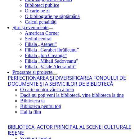
Biblioteci publice
O carte pe zi
O bibliografie pe săptămână
Calcul penalități
Ştiri şi evenimente
American Corner
Sediul central
Filiala „Ateneu”
Filiala „Garabet Ibrăileanu”
Filiala „Ion Creangă”
Filiala „Mihail Sadoveanu”
Filiala „Vasile Alecsandri”
Programe şi proiecte
PERFECŢIONAREA ŞI DIVERSIFICAREA FONDULUI DE
DOCUMENTE ŞI A SERVICIILOR DE BIBLIOTECĂ
O carte pentru vârsta a treia
Dacă nu poţi veni la bibliotecă, vine biblioteca la tine
Biblioteca ta
Biblioteca pentru toţi
Hai la film
BIBLIOTECA, ACTOR PRINCIPAL AL SCENEI CULTURALE
IEŞENE
Scriitorii Iaşului