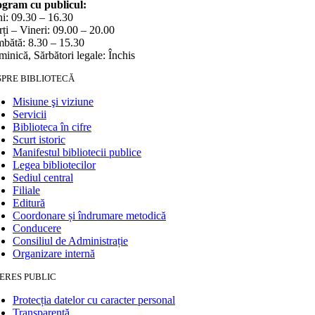
gram cu publicul:
i: 09.30 – 16.30
ți – Vineri: 09.00 – 20.00
bătă: 8.30 – 15.30
inică, Sărbători legale: Închis
SPRE BIBLIOTECĂ
Misiune şi viziune
Servicii
Biblioteca în cifre
Scurt istoric
Manifestul bibliotecii publice
Legea bibliotecilor
Sediul central
Filiale
Editură
Coordonare și îndrumare metodică
Conducere
Consiliul de Administrație
Organizare internă
ERES PUBLIC
Protecția datelor cu caracter personal
Transparență