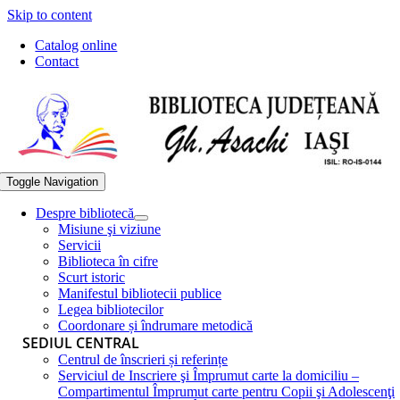
Skip to content
Catalog online
Contact
Toggle Navigation
Despre bibliotecă
Misiune şi viziune
Servicii
Biblioteca în cifre
Scurt istoric
Manifestul bibliotecii publice
Legea bibliotecilor
Coordonare și îndrumare metodică
SEDIUL CENTRAL
Centrul de înscrieri și referințe
Serviciul de Inscriere şi Împrumut carte la domiciliu –
Compartimentul Împrumut carte pentru Copii şi Adolescenţi