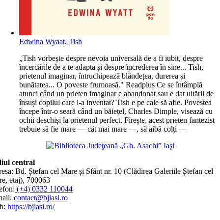
Edwina Wyaat, Tish
„Tish vorbește despre nevoia universală de a fi iubit, despre
încercările de a te adapta și despre încrederea în sine... Tish,
prietenul imaginar, întruchipează blândețea, durerea și
bunătatea... O poveste frumoasă." Readplus Ce se întâmplă
atunci când un prieten imaginar e abandonat sau e dat uitării de
însuși copilul care l-a inventat? Tish e pe cale să afle. Povestea
începe într-o seară când un băiețel, Charles Dimple, visează cu
ochii deschiși la prietenul perfect. Firește, acest prieten fantezist
trebuie să fie mare — cât mai mare —, să aibă colți —
iul central
esa: Bd. Ștefan cel Mare și Sfânt nr. 10 (Clădirea Galeriile Ștefan cel
e, etaj), 700063
efon:
(+4) 0332 110044
ail:
contact@bjiasi.ro
b:
https://bjiasi.ro/