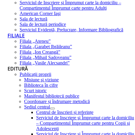
Serviciul de Inscriere şi Împrumut carte la domiciliu –
Compartimentul Împrumut carte pentru Adulţi
American Corner Iaşi
Sala de lectură
Sala de lectură periodice
Serviciul Evidenţă, Prelucrare, Informare Bibliografică
FILIALE
Filiala „Ateneu”
Filiala „Garabet Ibrăileanu”
Filiala „Ion Creangă”
Filiala „Mihail Sadoveanu”
Filiala „Vasile Alecsandri”
EDITURĂ
Publicații proprii
Misiune şi viziune
Biblioteca în cifre
Scurt istoric
Manifestul bibliotecii publice
Coordonare și îndrumare metodică
Sediul central
Centrul de înscrieri și referințe
Serviciul de Inscriere şi Împrumut carte la domiciliu
– Compartimentul Împrumut carte pentru Copii şi
Adolescenţi
Serviciul de Inscriere şi Împrumut carte la domiciliu