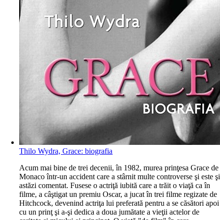
Thilo Wydra, Grace: biografia
A
cum mai bine de trei decenii, în 1982, murea prinţesa Grace de
Monaco într-un accident care a stârnit multe controverse şi este ş
astăzi comentat. Fusese o actriţă iubită care a trăit o viaţă ca în
filme, a câştigat un premiu Oscar, a jucat în trei filme regizate de
Hitchcock, devenind actriţa lui preferată pentru a se căsători apoi
cu un prinţ şi a-şi dedica a doua jumătate a vieţii actelor de