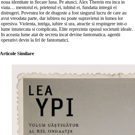
noua identitate in fiecare luna. Pe atunci, Alex Therein era inca in
viata… mentorul ei, prietenul ei, iubitul ei, fundatia intregii ei
distrugeri. Povestea lor de dragoste a fost singurul lucru de care au
avut vreodata parte, dar iubirea nu poate supravietui in lumea lor
opresiva. Violenta, intriga, iubire si ura, atractie si respingere intr-o
lume intunecata si complicata, Elite reprezinta opusul societatii ideale.
In aceasta lume atat de secreta incat devine fantomatica, agentii
operativi devin la fel de fantomatici.
Articole Similare