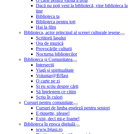
O carte pentru vârsta a treia
Dacă nu poţi veni la bibliotecă, vine biblioteca la
tine
Biblioteca ta
Biblioteca pentru toţi
Hai la film
Biblioteca, actor principal al scenei culturale ieşene
Scriitorii Iaşului
Ora de muzică
Provocările culturii
Nocturna bibliotecilor
Biblioteca și Comunitatea
Intersecţii
Viaţă şi spiritualitate
Voluntar@BJIaşi
O carte pe zi
Şi eu scriu despre cărţi
Să înţelegem ce citim
Scriu în culori
Cursuri pentru comunitate
Cursuri de limba engleză pentru seniori
E-tiquette, please!
Exist, deci mi-e foame!
Biblioteca în epoca digitală
www.bjiasi.ro