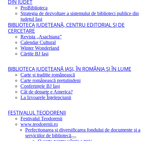
DIN JUDEŢ
ProBiblioteca
Strategia de dezvoltare a sistemului de biblioteci publice din
judeţul Iaşi
BIBLIOTECA JUDEŢEANĂ, CENTRU EDITORIAL ŞI DE
CERCETARE
Revista „Asachiana”
Calendar Cultural
Winter Wonderland
Cărţile BJ Iaşi
BIBLIOTECA JUDEŢEANĂ IAŞI, ÎN ROMÂNIA ŞI ÎN LUME
Carte şi tradiţie românească
Carte românească pretutindeni
Conferințele BJ Iași
Cât de departe e America?
La Izvoarele Înţelepciunii
FESTIVALUL TEODORENII
Festivalul Teodorenii
www.teodorenii.ro
Perfecţionarea şi diversificarea fondului de documente şi a
serviciilor de bibliotecă