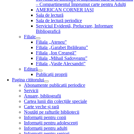
– Compartimentul Împrumut carte pentru Adulţi
AMERICAN CORNER IAŞI
Sala de lectură
Sala de lectură periodice
Serviciul Evidenţă, Prelucrare, Informare
Bibliografică
Filiale
Filiala „Ateneu”
Filiala „Garabet Ibrăileanu”
Filiala „Ion Creangă”
Filiala „Mihail Sadoveanu”
Filiala „Vasile Alecsandri”
Editură
Publicații proprii
Pagina cititorului
Abonamente publicaţii periodice
Servicii
Anuare, bibliografii
Cartea lunii din colecțiile speciale
Carte veche și rară
Noutăţi pe rafturile bibliotecii
Informații pentru copii
Informații pentru adolescenți
Informații pentru adulți
Informații pentru seniori