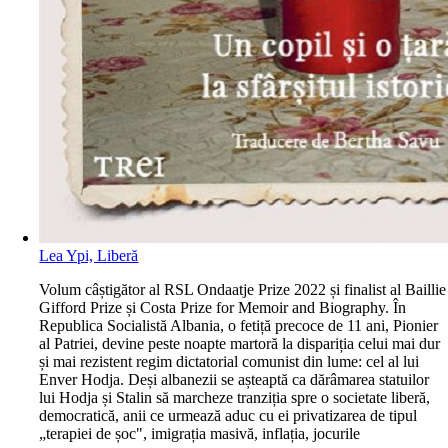
Lea Ypi, Liberă
V
olum câștigător al RSL Ondaatje Prize 2022 și finalist al Baillie
Gifford Prize și Costa Prize for Memoir and Biography. În
Republica Socialistă Albania, o fetiță precoce de 11 ani, Pionier
al Patriei, devine peste noapte martoră la dispariția celui mai dur
și mai rezistent regim dictatorial comunist din lume: cel al lui
Enver Hodja. Deși albanezii se așteaptă ca dărâmarea statuilor
lui Hodja și Stalin să marcheze tranziția spre o societate liberă,
democratică, anii ce urmează aduc cu ei privatizarea de tipul
„terapiei de șoc", imigrația masivă, inflația, jocurile