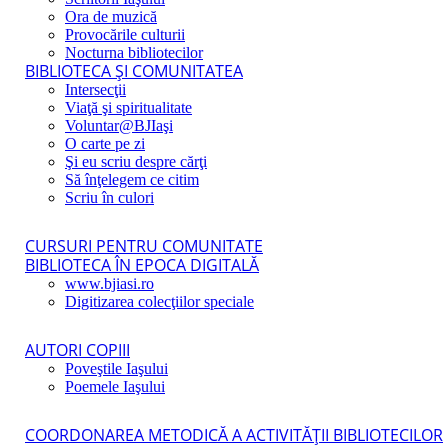
Ora de muzică
Provocările culturii
Nocturna bibliotecilor
BIBLIOTECA ŞI COMUNITATEA
Intersecţii
Viaţă şi spiritualitate
Voluntar@BJIaşi
O carte pe zi
Şi eu scriu despre cărţi
Să înţelegem ce citim
Scriu în culori
CURSURI PENTRU COMUNITATE
BIBLIOTECA ÎN EPOCA DIGITALĂ
www.bjiasi.ro
Digitizarea colecţiilor speciale
AUTORI COPIII
Poveştile Iaşului
Poemele Iaşului
COORDONAREA METODICĂ A ACTIVITĂŢII BIBLIOTECILOR