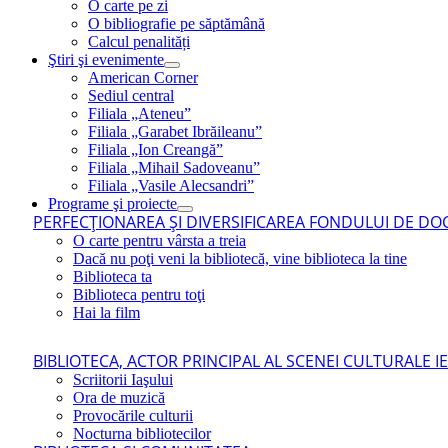
O carte pe zi
O bibliografie pe săptămână
Calcul penalități
Ştiri şi evenimente
American Corner
Sediul central
Filiala „Ateneu”
Filiala „Garabet Ibrăileanu”
Filiala „Ion Creangă”
Filiala „Mihail Sadoveanu”
Filiala „Vasile Alecsandri”
Programe şi proiecte
PERFECŢIONAREA ŞI DIVERSIFICAREA FONDULUI DE DOC
O carte pentru vârsta a treia
Dacă nu poţi veni la bibliotecă, vine biblioteca la tine
Biblioteca ta
Biblioteca pentru toţi
Hai la film
BIBLIOTECA, ACTOR PRINCIPAL AL SCENEI CULTURALE I
Scriitorii Iaşului
Ora de muzică
Provocările culturii
Nocturna bibliotecilor