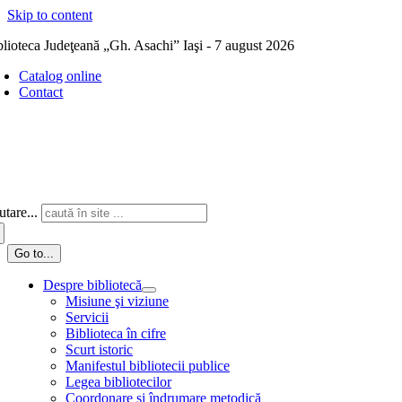
Skip to content
blioteca Judeţeană „Gh. Asachi” Iaşi - 7 august 2026
Catalog online
Contact
tare...
Go to...
Despre bibliotecă
Misiune şi viziune
Servicii
Biblioteca în cifre
Scurt istoric
Manifestul bibliotecii publice
Legea bibliotecilor
Coordonare și îndrumare metodică