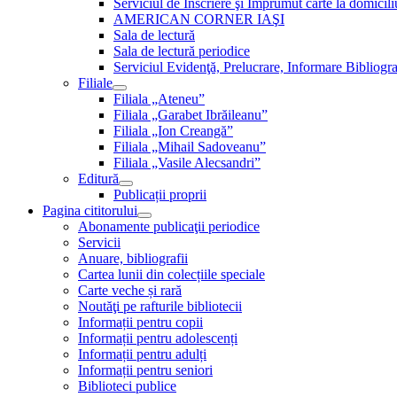
Serviciul de Inscriere şi Împrumut carte la domici
AMERICAN CORNER IAŞI
Sala de lectură
Sala de lectură periodice
Serviciul Evidenţă, Prelucrare, Informare Bibliogra
Filiale
Filiala „Ateneu”
Filiala „Garabet Ibrăileanu”
Filiala „Ion Creangă”
Filiala „Mihail Sadoveanu”
Filiala „Vasile Alecsandri”
Editură
Publicații proprii
Pagina cititorului
Abonamente publicaţii periodice
Servicii
Anuare, bibliografii
Cartea lunii din colecțiile speciale
Carte veche și rară
Noutăţi pe rafturile bibliotecii
Informații pentru copii
Informații pentru adolescenți
Informații pentru adulți
Informații pentru seniori
Biblioteci publice