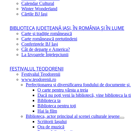
Calendar Cultural
Winter Wonderland
Cărţile BJ Iaşi
BIBLIOTECA JUDEŢEANĂ IAŞI, ÎN ROMÂNIA ŞI ÎN LUME
Carte şi tradiţie românească
Carte românească pretutindeni
Conferințele BJ Iași
Cât de departe e America?
La Izvoarele Înţelepciunii
FESTIVALUL TEODORENII
Festivalul Teodorenii
www.teodorenii.ro
Perfecţionarea şi diversificarea fondului de documente şi a
O carte pentru vârsta a treia
Dacă nu poţi veni la bibliotecă, vine biblioteca la t
Biblioteca ta
Biblioteca pentru toţi
Hai la film
Biblioteca, actor principal al scenei culturale ieşene
Scriitorii Iaşului
Ora de muzică