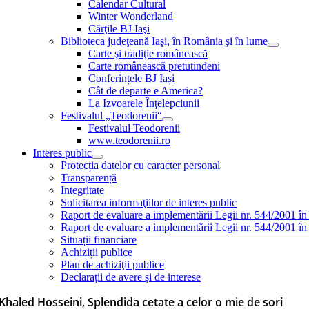
Calendar Cultural
Winter Wonderland
Cărţile BJ Iaşi
Biblioteca judeţeană Iaşi, în România şi în lume
Carte şi tradiţie românească
Carte românească pretutindeni
Conferințele BJ Iași
Cât de departe e America?
La Izvoarele Înţelepciunii
Festivalul „Teodorenii“
Festivalul Teodorenii
www.teodorenii.ro
Interes public
Protecția datelor cu caracter personal
Transparență
Integritate
Solicitarea informaţiilor de interes public
Raport de evaluare a implementării Legii nr. 544/2001 în
Raport de evaluare a implementării Legii nr. 544/2001 în
Situații financiare
Achiziții publice
Plan de achiziţii publice
Declarații de avere și de interese
 Khaled Hosseini, Splendida cetate a celor o mie de sori