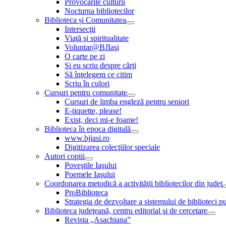
Provocările culturii
Nocturna bibliotecilor
Biblioteca și Comunitatea
Intersecţii
Viaţă şi spiritualitate
Voluntar@BJIaşi
O carte pe zi
Şi eu scriu despre cărţi
Să înţelegem ce citim
Scriu în culori
Cursuri pentru comunitate
Cursuri de limba engleză pentru seniori
E-tiquette, please!
Exist, deci mi-e foame!
Biblioteca în epoca digitală
www.bjiasi.ro
Digitizarea colecţiilor speciale
Autori copiii
Poveştile Iaşului
Poemele Iaşului
Coordonarea metodică a activităţii bibliotecilor din judeţ
ProBiblioteca
Strategia de dezvoltare a sistemului de biblioteci pu
Biblioteca judeţeană, centru editorial şi de cercetare
Revista „Asachiana”