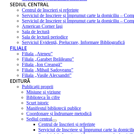
SEDIUL CENTRAL
Centrul de înscrieri și referințe
Serviciul de Inscriere şi Împrumut carte la domiciliu – Com
Serviciul de Inscriere şi Împrumut carte la domiciliu – Co
American Corner Iaşi
Sala de lectură
Sala de lectură periodice
Serviciul Evidenţă, Prelucrare, Informare Bibliografică
FILIALE
Filiala „Ateneu”
Filiala „Garabet Ibrăileanu”
Filiala „Ion Creangă”
Filiala „Mihail Sadoveanu”
Filiala „Vasile Alecsandri”
EDITURĂ
Publicații proprii
Misiune şi viziune
Biblioteca în cifre
Scurt istoric
Manifestul bibliotecii publice
Coordonare și îndrumare metodică
Sediul central
Centrul de înscrieri și referințe
Serviciul de Inscriere şi Împrumut carte la domici