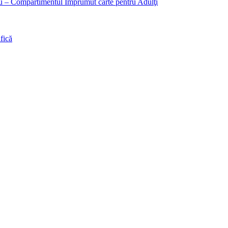
liu – Compartimentul Împrumut carte pentru Adulţi
fică