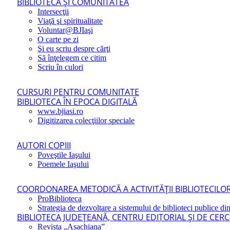
BIBLIOTECA ŞI COMUNITATEA
Intersecţii
Viaţă şi spiritualitate
Voluntar@BJIaşi
O carte pe zi
Şi eu scriu despre cărţi
Să înţelegem ce citim
Scriu în culori
CURSURI PENTRU COMUNITATE
BIBLIOTECA ÎN EPOCA DIGITALĂ
www.bjiasi.ro
Digitizarea colecţiilor speciale
AUTORI COPIII
Poveştile Iaşului
Poemele Iaşului
COORDONAREA METODICĂ A ACTIVITĂŢII BIBLIOTECILOR
ProBiblioteca
Strategia de dezvoltare a sistemului de biblioteci publice din
BIBLIOTECA JUDEŢEANĂ, CENTRU EDITORIAL ŞI DE CER
Revista „Asachiana”