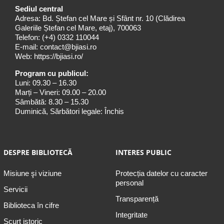
Sediul central
Adresa: Bd. Ștefan cel Mare și Sfânt nr. 10 (Clădirea
Galeriile Ștefan cel Mare, etaj), 700063
Telefon:
(+4) 0332 110044
E-mail:
contact@bjiasi.ro
Web:
https://bjiasi.ro/
Program cu publicul:
Luni: 09.30 – 16.30
Marți – Vineri: 09.00 – 20.00
Sâmbătă: 8.30 – 15.30
Duminică, Sărbători legale: Închis
DESPRE BIBLIOTECĂ
INTERES PUBLIC
Misiune şi viziune
Protecția datelor cu caracter
personal
Servicii
Transparență
Biblioteca în cifre
Integritate
Scurt istoric