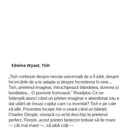
Edwina Wyaat, Tish
„Tish vorbește despre nevoia universală de a fi iubit, despre
încercările de a te adapta și despre încrederea în sine...
Tish, prietenul imaginar, întruchipează blândețea, durerea și
bunătatea... O poveste frumoasă." Readplus Ce se
întâmplă atunci când un prieten imaginar e abandonat sau e
dat uitării de însuși copilul care l-a inventat? Tish e pe cale
să afle. Povestea începe într-o seară când un băiețel,
Charles Dimple, visează cu ochii deschiși la prietenul
perfect. Firește, acest prieten fantezist trebuie să fie mare
— cât mai mare —, să aibă colți —