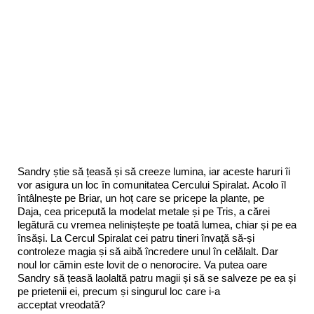
Sandry știe să țeasă și să creeze lumina, iar aceste haruri îi
vor asigura un loc în comunitatea Cercului Spiralat. Acolo îl
întâlnește pe Briar, un hoț care se pricepe la plante, pe
Daja, cea pricepută la modelat metale și pe Tris, a cărei
legătură cu vremea neliniștește pe toată lumea, chiar și pe ea
însăși. La Cercul Spiralat cei patru tineri învață să-și
controleze magia și să aibă încredere unul în celălalt. Dar
noul lor cămin este lovit de o nenorocire. Va putea oare
Sandry să țeasă laolaltă patru magii și să se salveze pe ea și
pe prietenii ei, precum și singurul loc care i-a
acceptat vreodată?