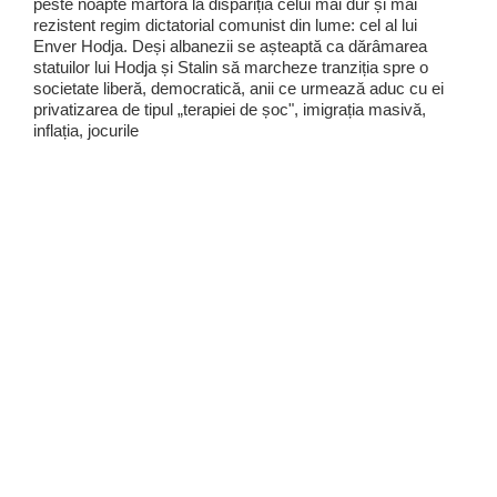
peste noapte martoră la dispariția celui mai dur și mai
rezistent regim dictatorial comunist din lume: cel al lui
Enver Hodja. Deși albanezii se așteaptă ca dărâmarea
statuilor lui Hodja și Stalin să marcheze tranziția spre o
societate liberă, democratică, anii ce urmează aduc cu ei
privatizarea de tipul „terapiei de șoc", imigrația masivă,
inflația, jocurile