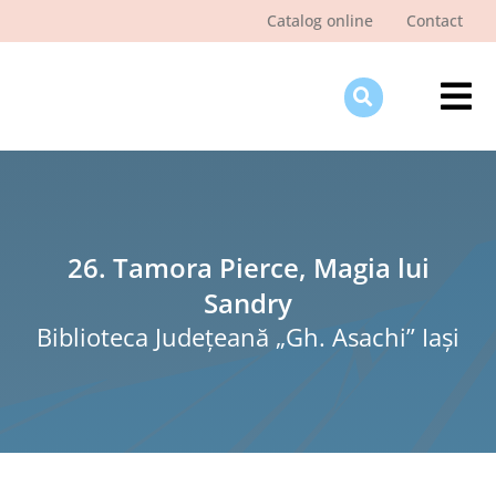
Skip
Catalog online
Contact
to
content
Tog
Nav
Des
Pagi
Şti
26. Tamora Pierce, Magia lui
Sandry
Pro
Biblioteca Judeţeană „Gh. Asachi” Iaşi
Int