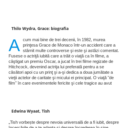
Thilo Wydra, Grace: biografia
A
cum mai bine de trei decenii, în 1982, murea
prinţesa Grace de Monaco într-un accident care a
stârnit multe controverse şi este şi astăzi comentat.
Fusese o actriţă iubită care a trăit o viaţă ca în filme, a
câştigat un premiu Oscar, a jucat în trei filme regizate de
Hitchcock, devenind actriţa lui preferată pentru a se
căsători apoi cu un prinţ şi a-şi dedica a doua jumătate a
vieţii actelor de caritate şi micului ei principat. O viaţă "de
film" în care evenimentele fericite şi cele tragice au avut
Edwina Wyaat, Tish
„Tish vorbește despre nevoia universală de a fi iubit, despre
încercările de a te adapta și despre încrederea în sine...