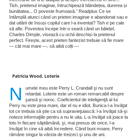
Tish, prietenul imaginar, întruchipează blândețea, durerea și
bunătatea... O poveste frumoasă." Readplus Ce se
întâmplă atunci când un prieten imaginar e abandonat sau e
dat uitării de însuși copilul care l-a inventat? Tish e pe cale
să afle. Povestea începe într-o seară când un băiețel,
Charles Dimple, visează cu ochii deschiși la prietenul
perfect. Firește, acest prieten fantezist trebuie să fie mare
— cât mai mare —, să aibă colți —
Patricia Wood, Loterie
N
umele meu este Perry L. Crandall şi nu sunt
retardat. Loterie este un roman remarcabil despre
şansă şi noroc. Coeficientul de inteligenţă al lui
Perry nu este prea mare, dar el nu e idiot. Bunica l-a învăţat
tot ce trebuia să ştie ca să supravieţuiască: l-a învăţat să-şi
noteze informaţiile pentru a nu le uita. L-a învăţat să joace la
loto în fiecare săptămână. şi, mai presus de orice, l-a
învăţat în cine să aibă încredere. Când buni moare, Perry
rămâne singur la vârsta de treizeci şi unu de ani.