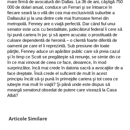
mare firmă de avocatură din Dallas. La 36 de ani, câştigă 750
000 de dolari anual, conduce un Ferrari şi se întoarce în
fiecare seară la o vilă din cea mai exclusivistă suburbie a
Dallasului şi la una dintre cele mai frumoase femei din
metropolă. Fenney are o viaţă perfectă. Dar când fiul unui
senator este ucis cu bestialitate, judecătorul federal îi cere să
îşi pună cariera în joc şi să apere acuzata: o prostituată de
culoare dependentă de heroină – o clientă foarte diferită de
oamenii pe care el îi reprezintă. Sub presiune din toate
părţile, Fenney aduce un apărător public care să preia cazul
şi în timp ce Scott se pregăteşte să renunţe, se simte din ce
în ce mai vinovat de ceea ce face, deoarece, în mod
surprinzător, încă mai crede în datoria sacră a avocaţilor de a
face dreptate. Însă crede el suficient de mult în acest
principiu încât să-şi pună în primejdie cariera şi tot ceea ce
iubeşte mai mult în viaţă? Şi până unde este dispus să
meargă senatorul obsedat de putere care visează la Casa
Albă?
Articole Similare