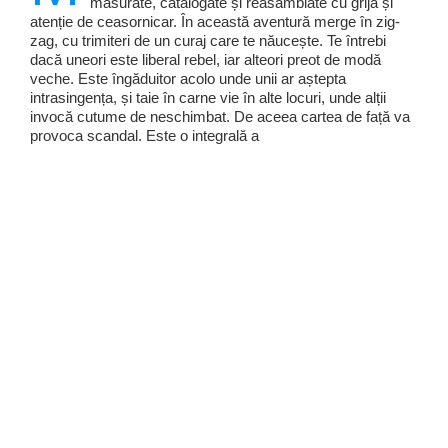
măsurate, catalogate și reasamblate cu grijă și
atenție de ceasornicar. În această aventură merge în zig-
zag, cu trimiteri de un curaj care te năucește. Te întrebi
dacă uneori este liberal rebel, iar alteori preot de modă
veche. Este îngăduitor acolo unde unii ar aștepta
intrasingența, și taie în carne vie în alte locuri, unde alții
invocă cutume de neschimbat. De aceea cartea de față va
provoca scandal. Este o integrală a