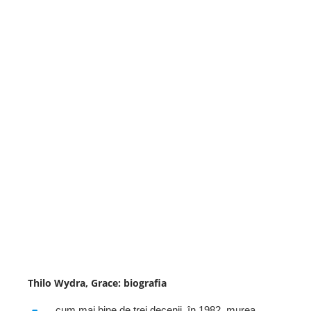
Thilo Wydra, Grace: biografia
cum mai bine de trei decenii, în 1982, murea