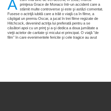
A
prinţesa Grace de Monaco într-un accident care a
stârnit multe controverse şi este şi astăzi comentat.
Fusese o actriţă iubită care a trăit o viaţă ca în filme, a
câştigat un premiu Oscar, a jucat în trei filme regizate de
Hitchcock, devenind actriţa lui preferată pentru a se
căsători apoi cu un prinţ şi a-şi dedica a doua jumătate a
vieţii actelor de caritate şi micului ei principat. O viaţă "de
film" în care evenimentele fericite şi cele tragice au avut