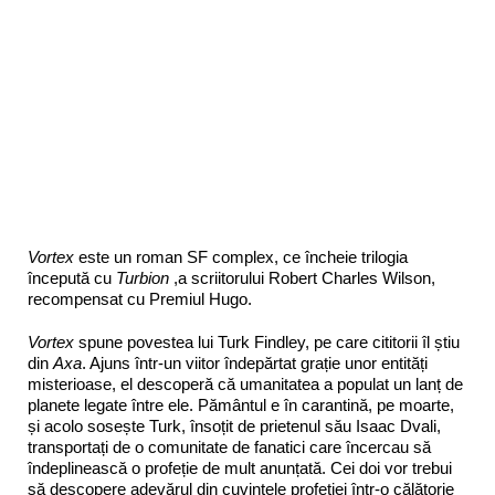
Vortex
este un roman SF complex, ce încheie trilogia
începută cu
Turbion
,a scriitorului Robert Charles Wilson,
recompensat cu Premiul Hugo.
Vortex
spune povestea lui Turk Findley, pe care cititorii îl știu
din
Axa
. Ajuns într-un viitor îndepărtat grație unor entități
misterioase, el descoperă că umanitatea a populat un lanț de
planete legate între ele. Pământul e în carantină, pe moarte,
și acolo sosește Turk, însoțit de prietenul său Isaac Dvali,
transportați de o comunitate de fanatici care încercau să
îndeplinească o profeție de mult anunțată. Cei doi vor trebui
să descopere adevărul din cuvintele profeției într-o călătorie