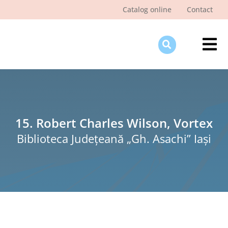
Skip
Catalog online
Contact
to
content
Tog
Nav
Des
Pagi
Şti
15. Robert Charles Wilson, Vortex
Biblioteca Judeţeană „Gh. Asachi” Iaşi
Pro
Int