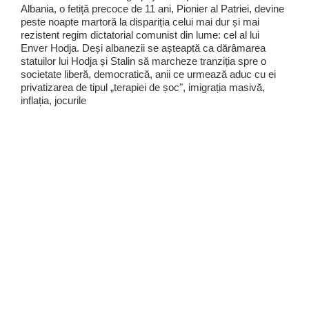
Albania, o fetiță precoce de 11 ani, Pionier al Patriei, devine
peste noapte martoră la dispariția celui mai dur și mai
rezistent regim dictatorial comunist din lume: cel al lui
Enver Hodja. Deși albanezii se așteaptă ca dărâmarea
statuilor lui Hodja și Stalin să marcheze tranziția spre o
societate liberă, democratică, anii ce urmează aduc cu ei
privatizarea de tipul „terapiei de șoc", imigrația masivă,
inflația, jocurile