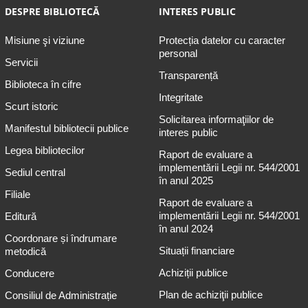
DESPRE BIBLIOTECĂ
INTERES PUBLIC
Misiune şi viziune
Protecția datelor cu caracter
personal
Servicii
Transparență
Biblioteca în cifre
Integritate
Scurt istoric
Solicitarea informaţiilor de
Manifestul bibliotecii publice
interes public
Legea bibliotecilor
Raport de evaluare a
implementării Legii nr. 544/2001
Sediul central
în anul 2025
Filiale
Raport de evaluare a
implementării Legii nr. 544/2001
Editură
în anul 2024
Coordonare și îndrumare
Situații financiare
metodică
Achiziții publice
Conducere
Plan de achiziţii publice
Consiliul de Administrație