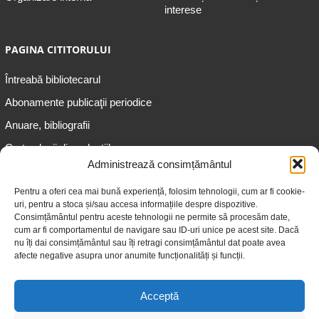
interese
PAGINA CITITORULUI
Întreabă bibliotecarul
Abonamente publicaţii periodice
Anuare, bibliografii
Cartea lunii din colecțiile
speciale
Administrează consimțământul
Informații pentru copii
Pentru a oferi cea mai bună experiență, folosim tehnologii, cum ar fi cookie-
uri, pentru a stoca și/sau accesa informațiile despre dispozitive.
Informații pentru adolescenți
Consimțământul pentru aceste tehnologii ne permite să procesăm date,
Informații pentru adulți
cum ar fi comportamentul de navigare sau ID-uri unice pe acest site. Dacă
nu îți dai consimțământul sau îți retragi consimțământul dat poate avea
Informații pentru seniori
afecte negative asupra unor anumite funcționalități și funcții.
Biblioteci publice
Acceptă