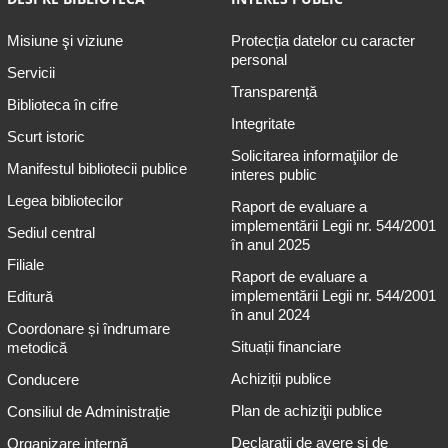
Misiune şi viziune
Protecția datelor cu caracter
personal
Servicii
Transparență
Biblioteca în cifre
Integritate
Scurt istoric
Solicitarea informaţiilor de
Manifestul bibliotecii publice
interes public
Legea bibliotecilor
Raport de evaluare a
implementării Legii nr. 544/2001
Sediul central
în anul 2025
Filiale
Raport de evaluare a
implementării Legii nr. 544/2001
Editură
în anul 2024
Coordonare și îndrumare
Situații financiare
metodică
Achiziții publice
Conducere
Plan de achiziţii publice
Consiliul de Administrație
Declarații de avere și de
Organizare internă