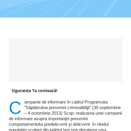
Programe şi proiecte
Interes public
Siguranța Ta contează!
C
ampanie de informare în cadrul Programului
“Săptămâna prevenirii criminalităţii” (30 septembrie
– 4 octombrie 2013) Scop: realizarea unei campanii
de informare asupra importanţei prevenirii
comportamentului predelicvent şi delicvent în rândul
populaţiei şcolare din judeţul Iaşi prin derularea unui