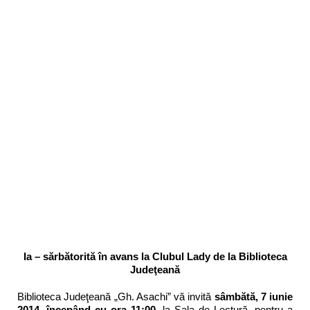
.
Ia – sărbătorită în avans la Clubul Lady de la Biblioteca
Judeţeană
Biblioteca Judeţeană „Gh. Asachi” vă invită
sâmbătă, 7 iunie
2014, începând cu ora 11:00
, la Sala de Lectură, pentru a