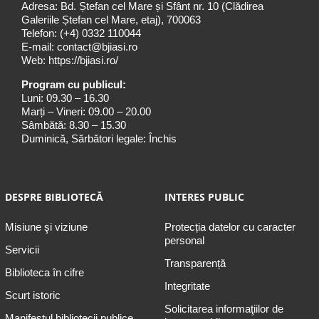
Adresa: Bd. Ștefan cel Mare și Sfânt nr. 10 (Clădirea
Galeriile Ștefan cel Mare, etaj), 700063
Telefon:
(+4) 0332 110044
E-mail:
contact@bjiasi.ro
Web:
https://bjiasi.ro/
Program cu publicul:
Luni: 09.30 – 16.30
Marți – Vineri: 09.00 – 20.00
Sâmbătă: 8.30 – 15.30
Duminică, Sărbători legale: Închis
DESPRE BIBLIOTECĂ
INTERES PUBLIC
Misiune şi viziune
Protecția datelor cu caracter
personal
Servicii
Transparență
Biblioteca în cifre
Integritate
Scurt istoric
Solicitarea informaţiilor de
Manifestul bibliotecii publice