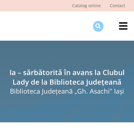
Skip
Catalog online
Contact
to
content
Tog
Nav
Des
Pagi
Şti
Ia – sărbătorită în avans la Clubul
Lady de la Biblioteca Judeţeană
Pro
Biblioteca Judeţeană „Gh. Asachi” Iaşi
Int