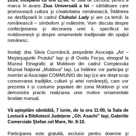
marca în avans
Ziua Universală a Iei
– sărbătoare care
promovează cultura şi creativitatea românească. Întâlnirea
se desfăşoară în cadrul
Clubului Lady
şi are ca temă:
Ia
românească – simbolism şi măiestrie
. Vom discuta despre
confecţionarea şi decorarea unei ii, specificul iei
moldovenești şi despre ornamentele tradiţionale din spaţiul
românesc.
Invitaţi: dna Silvia Cozmâncă, preşedinte Asociaţia „Art –
Meşteşugurile Prutului” Iaşi şi dl Ovidiu Focşa, etnograf la
Muzeul Etnografic al Moldovei din cadrul Complexului
Muzeal Naţional „Moldova” Iaşi. La întâlnire vor participa şi
membri ai Asociaţiei COMMUNIO din Iaşi (ce are drept scop
conservarea tradiţiilor, culturii şi artei româneşti), care vor
prezenta ii și costume populare din zona Moldovei şi vor
demonstra practic realizarea unor motive ornamentale
brodate manual.
Vă aşteptăm sâmbătă, 7 iunie, de la ora 11:00, la Sala de
Lectură a Bibliotecii Judeţene „Gh. Asachi” Iaşi, Galeriile
Comerciale Ştefan cel Mare, Nr. 8-10.
Participarea este gratuită, exclusiv pentru doamne şi